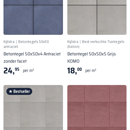
Kijlstra
|
Betontegels 50x50
Kijlstra
|
Best verkochte Tuintegels
antraciet
(beton)
Betontegel 50x50x4 Antraciet
Betontegel 50x50x5 Grijs
zonder facet
KOMO
24,
18,
95
00
per m²
per m²
★ Bestseller