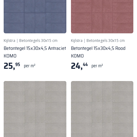
Kijlstra
|
Betontegels 30x15 cm
Kijlstra
|
Betontegels 30x15 cm
Betontegel 15x30x4,5 Antraciet
Betontegel 15x30x4,5 Rood
KOMO
KOMO
25,
24,
95
44
per m²
per m²