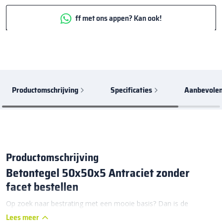
ff met ons appen? Kan ook!
Productomschrijving
Specificaties
Aanbevolen
Productomschrijving
Betontegel 50x50x5 Antraciet zonder
facet bestellen
Op zoek naar bestrating met een mooie basis? Dan is de
Betontegel 50x50x5 Antraciet zonder facet de ideale oplossing.
Lees meer