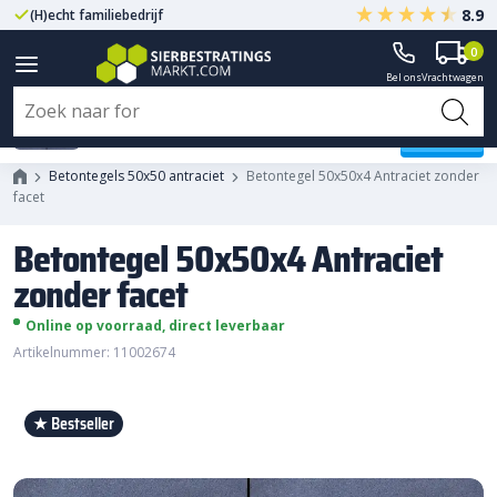
8.9
(H)echt familiebedrijf
Gegarandeerd A-kwaliteit
0
Bel ons
Vrachtwagen
Betontegel 50x50x4 Antraciet
zonder facet
Betontegels 50x50 antraciet
Betontegel 50x50x4 Antraciet zonder
facet
Betontegel 50x50x4 Antraciet
zonder facet
Online op voorraad, direct leverbaar
Artikelnummer: 11002674
★ Bestseller