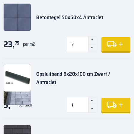
Betontegel 50x50x4 Antraciet
23,
75
per m2
Opsluitband 6x20x100 cm Zwart /
Antraciet
5,
35
per stuk