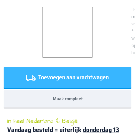
H
m
sn
*
w
o
b
Toevoegen aan vrachtwagen
Maak compleet
In heel Nederland & België
Vandaag besteld = uiterlijk
donderdag 13