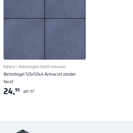
★ Bestseller
Kijlstra
|
Betontegels 50x50 antraciet
Betontegel 50x50x4 Antraciet zonder
facet
24,
95
per m²