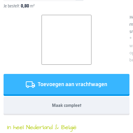
Je bestelt:
0,80
m²
H
m
sn
*
w
o
b
Toevoegen aan vrachtwagen
Maak compleet
In heel Nederland & België