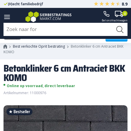
8.9
(H)echt familiebedrijf
Gegarandeerd A-kwaliteit
0
Bel ons
Vrachtwagen
Betonklinker 6 cm Antraciet BKK
KOMO
Best verkochte Oprit bestrating
Betonklinker 6 cm Antraciet BKK
KOMO
Betonklinker 6 cm Antraciet BKK
KOMO
Online op voorraad, direct leverbaar
Artikelnummer: 11000976
★ Bestseller