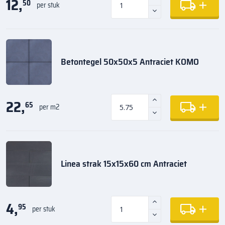
12,
50
per stuk
Betontegel 50x50x5 Antraciet KOMO
22,
65
per m2
Linea strak 15x15x60 cm Antraciet
4,
95
per stuk