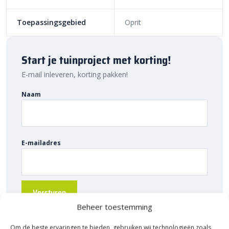
prijzen vind je altijd de juiste oplossing voor jouw project. Ontdek
de hoogwaardige kwaliteit, voordelige prijs en snelle levering bij
Toepassingsgebied
Oprit
Sierbestratingsmarkt.com.
Start je tuinproject met korting!
E-mail inleveren, korting pakken!
Naam
E-mailadres
Beheer toestemming
Om de beste ervaringen te bieden, gebruiken wij technologieën zoals