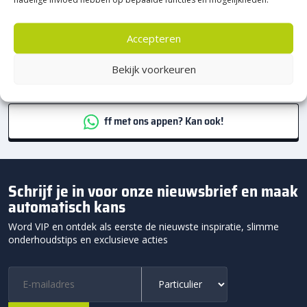
Persoonlijk
specialistisch advies
Team Heerde
Accepteren
Bekijk voorkeuren
0578-691910
ff met ons appen? Kan ook!
Schrijf je in voor onze nieuwsbrief en maak
automatisch kans
Word VIP en ontdek als eerste de nieuwste inspiratie, slimme
onderhoudstips en exclusieve acties