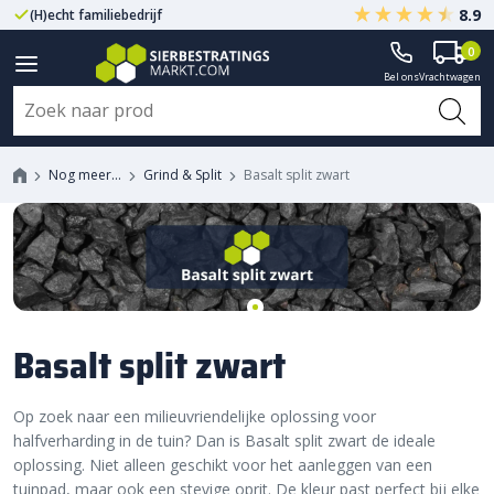
8.9
(H)echt familiebedrijf
Gegarandeerd A-kwaliteit
0
Bel ons
Vrachtwagen
Nog meer…
Grind & Split
Basalt split zwart
Basalt split zwart
Op zoek naar een milieuvriendelijke oplossing voor
halfverharding in de tuin? Dan is Basalt split zwart de ideale
oplossing. Niet alleen geschikt voor het aanleggen van een
tuinpad, maar ook een stevige oprit. De kleur past perfect bij elke