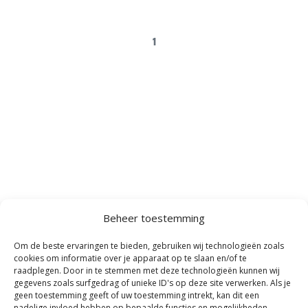
1
Beheer toestemming
Om de beste ervaringen te bieden, gebruiken wij technologieën zoals
cookies om informatie over je apparaat op te slaan en/of te
We staan je graag te
raadplegen. Door in te stemmen met deze technologieën kunnen wij
gegevens zoals surfgedrag of unieke ID's op deze site verwerken. Als je
woord!
geen toestemming geeft of uw toestemming intrekt, kan dit een
nadelige invloed hebben op bepaalde functies en mogelijkheden.