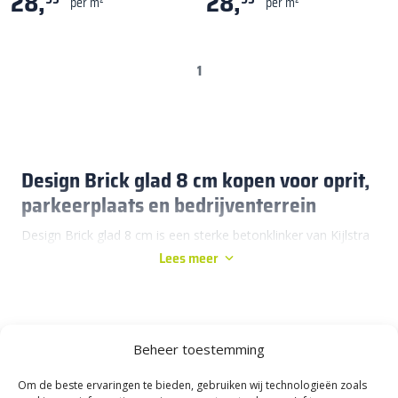
28,
28,
per m²
per m²
1
Design Brick glad 8 cm kopen voor oprit,
parkeerplaats en bedrijventerrein
Design Brick glad 8 cm is een sterke betonklinker van Kijlstra
Lees meer
met een deklaag, mini facetrand en afstandhouders. Door de
dikte van 8 cm is Design Brick glad 8 cm geschikt voor je tuin,
oprit, openbare parkeerplaats, boerenerf en bedrijfsterrein.
Design Brick glad 8 cm is gemaakt voor plekken waar
Beheer toestemming
bestrating stevig moet zijn en lang netjes moet blijven. Denk
aan een oprit waar dagelijks auto’s op staan, een
Om de beste ervaringen te bieden, gebruiken wij technologieën zoals