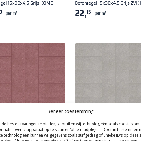
egel 15x30x4,5 Grijs KOMO
Betontegel 15x30x4,5 Grijs ZV
22,
0
15
per m²
per m²
Beheer toestemming
de beste ervaringen te bieden, gebruiken wij technologieën zoals cookies om
ormatie over je apparaat op te slaan en/of te raadplegen. Door in te stemmen 
|
Betontegels 30x15 cm
Kijlstra
|
Betontegels 30x15 cm
e technologieën kunnen wij gegevens zoals surfgedrag of unieke ID's op deze s
egel 15x30x4,5 Rood KOMO
Betontegel 15x30x6 Grijs KOMO
werken. Als je geen toestemming geeft of uw toestemming intrekt, kan dit een