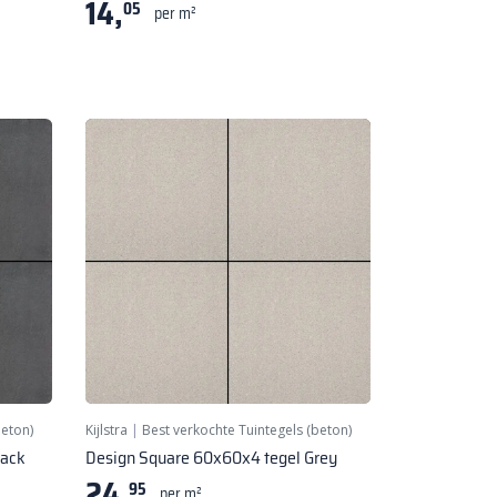
14,
05
per m²
beton)
Kijlstra
|
Best verkochte Tuintegels (beton)
lack
Design Square 60x60x4 tegel Grey
24,
95
per m²