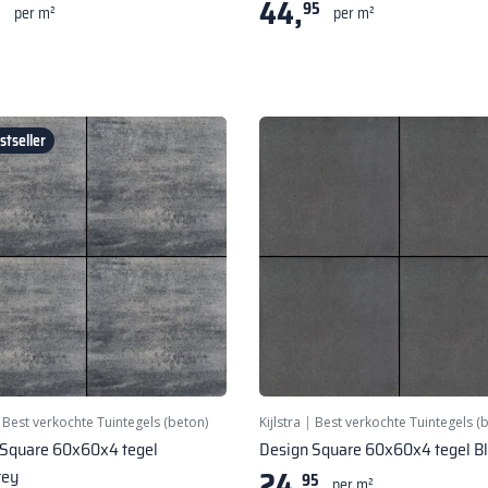
44,
5
95
per m²
per m²
tseller
|
Best verkochte Tuintegels (beton)
Kijlstra
|
Best verkochte Tuintegels (
 Square 60x60x4 tegel
Design Square 60x60x4 tegel B
24,
rey
95
per m²