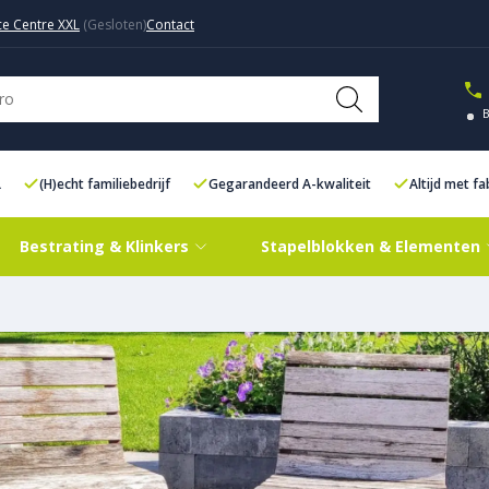
ce Centre XXL
Contact
L
(H)echt familiebedrijf
Gegarandeerd A-kwaliteit
Altijd met f
Bestrating & Klinkers
Stapelblokken & Elementen