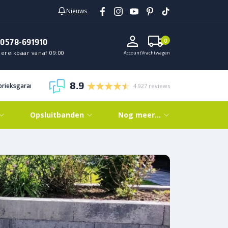
Nieuws
0578-691910
0
Bereikbaar vanaf 09:00
Account
Vrachtwagen
8.9
abrieksgarantie
4.927 reviews
Opsluitbanden
Nog meer…