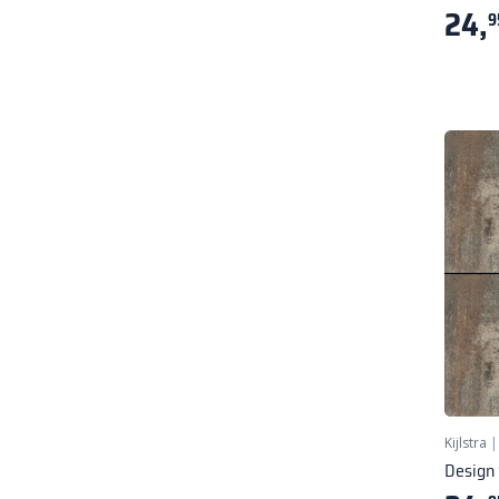
24,
9
Kijlstra
Design