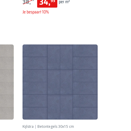
34,
38,
95
per m²
Je bespaart 10%
Kijlstra
|
Betontegels 30x15 cm