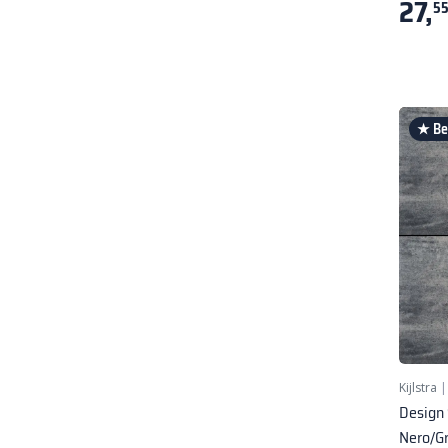
27,
5
★ Bes
Kijlstra
Design
Nero/G