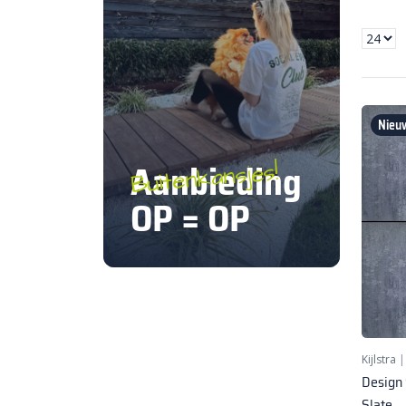
Nieuw
Aanbieding
Buitenkansjes!
OP = OP
Kijlstra
Design
Slate