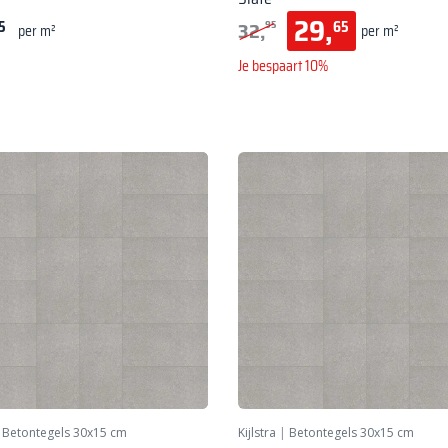
29,
32,
5
65
95
per m²
per m²
Je bespaart 10%
|
Betontegels 30x15 cm
Kijlstra
|
Betontegels 30x15 cm