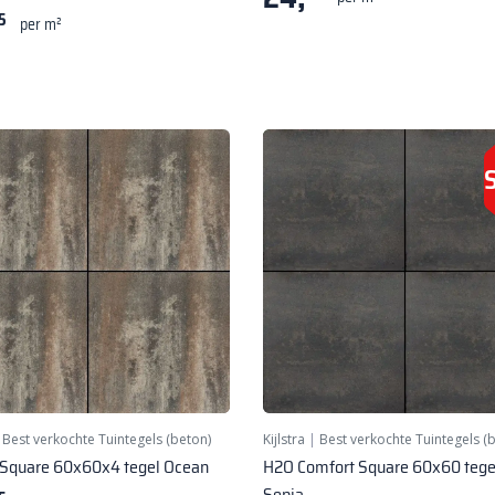
5
per m²
|
Best verkochte Tuintegels (beton)
Kijlstra
|
Best verkochte Tuintegels (
 Square 60x60x4 tegel Ocean
H2O Comfort Square 60x60 tege
Sepia