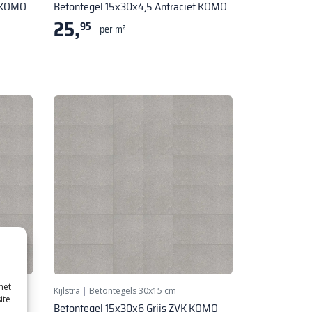
K KOMO
Betontegel 15x30x4,5 Antraciet KOMO
25,
95
per m²
met
Kijlstra
|
Betontegels 30x15 cm
ite
Betontegel 15x30x6 Grijs ZVK KOMO