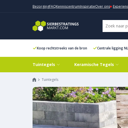
Bezorging
FAQ
Kenniscentrum
Inspiratie
Over ons
Experien
Koop rechtstreeks van de bron
Centrale ligging N
Tuintegels
Keramische Tegels
Tuintegels