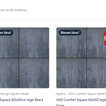
van de 93 resultaten
e kleur!
Nieuwe kleur!
|
Design Square 60x60
Kijlstra
|
H2O Comfort Square 60x60
 Square 60x60x4 tegel Black
H2O Comfort Square 60x60 tege
Slate