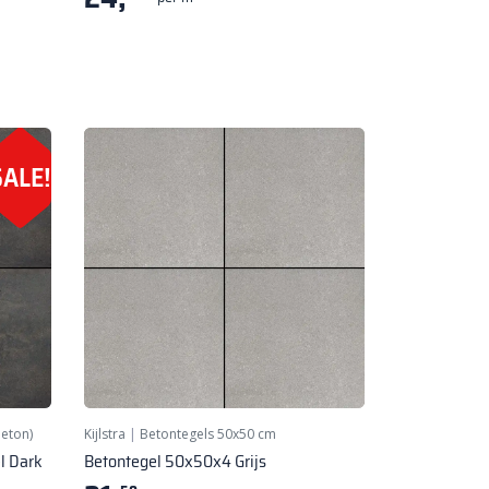
SALE!
beton)
Kijlstra
|
Betontegels 50x50 cm
l Dark
Betontegel 50x50x4 Grijs