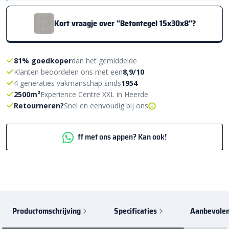
Kort vraagje over "Betontegel 15x30x8"?
81% goedkoper
dan het gemiddelde
Klanten beoordelen ons met een
8,9/10
4 generaties vakmanschap sinds
1954
2500m²
Experience Centre XXL in Heerde
Retourneren?
Snel en eenvoudig bij ons
ff met ons appen? Kan ook!
Productomschrijving
Specificaties
Aanbevolen