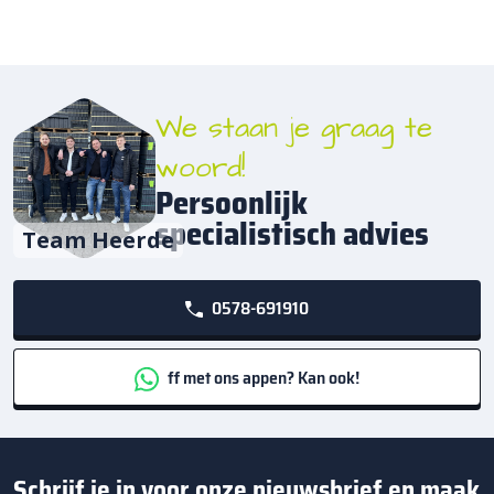
We staan je graag te
woord!
Persoonlijk
specialistisch advies
Team Heerde
0578-691910
ff met ons appen? Kan ook!
Schrijf je in voor onze nieuwsbrief en maak