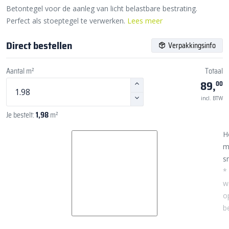
Betontegel voor de aanleg van licht belastbare bestrating.
Perfect als stoeptegel te verwerken.
Lees meer
Direct bestellen
Verpakkingsinfo
Aantal m²
Totaal
89,
00
incl. BTW
Je bestelt:
1,98
m²
H
m
sn
*
w
o
b