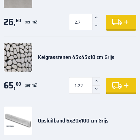
26,
60
per m2
Keigrasstenen 45x45x10 cm Grijs
65,
00
per m2
Opsluitband 6x20x100 cm Grijs