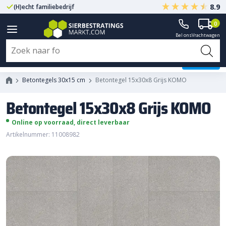
8.9
(H)echt familiebedrijf
Gegarandeerd A-kwaliteit
0
Bel ons
Vrachtwagen
Betontegel 15x30x8 Grijs KOMO
Betontegels 30x15 cm
Betontegel 15x30x8 Grijs KOMO
Betontegel 15x30x8 Grijs KOMO
Online op voorraad, direct leverbaar
Artikelnummer: 11008982