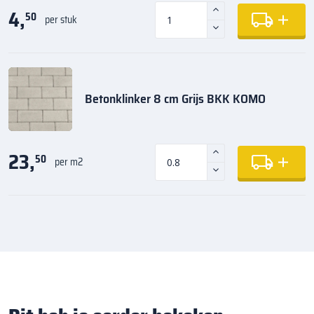
4,
50
per stuk
Betonklinker 8 cm Grijs BKK KOMO
23,
50
per m2