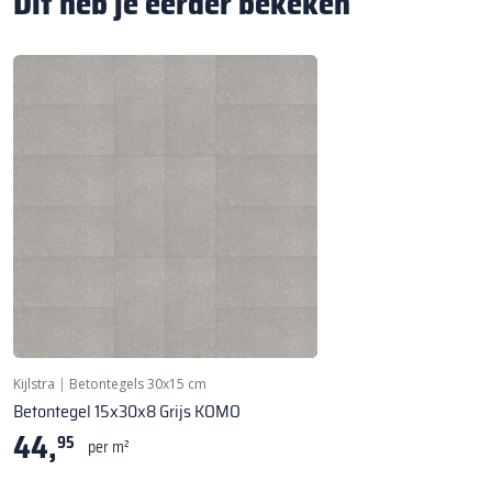
Dit heb je eerder bekeken
Kijlstra
|
Betontegels 30x15 cm
Betontegel 15x30x8 Grijs KOMO
44,
95
per m²