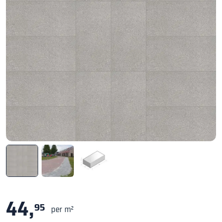
44,
95
per m²