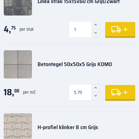
Linea strak 15x15x60 cm Grijs/Zwart
4,
75
per stuk
Betontegel 50x50x5 Grijs KOMO
18,
00
per m2
H-profiel klinker 8 cm Grijs