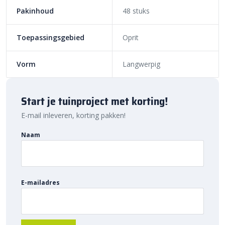
Sierbestratingsmarkt.com: snelle levering
Pakinhoud
48 stuks
voor de beste prijs
Toepassingsgebied
Oprit
Bij Sierbestratingsmarkt.com bestel je
opsluitbanden
eenvoudig
online. Dankzij ons brede assortiment en scherpe prijzen vind je
Vorm
Langwerpig
altijd de juiste oplossing voor jouw project. Ontdek de
hoogwaardige kwaliteit, voordelige prijs en snelle levering bij
Sierbestratingsmarkt.com.
Start je tuinproject met korting!
E-mail inleveren, korting pakken!
Naam
E-mailadres