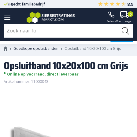
8.9
(H)echt familiebedrijf
Gegarandeerd A-kwaliteit
0
Bel ons
Vrachtwagen
Opsluitband 10x20x100 cm Grijs
Goedkope opsluitbanden
Opsluitband 10x20x100 cm Grijs
Opsluitband 10x20x100 cm Grijs
Online op voorraad, direct leverbaar
Artikelnummer: 11000048