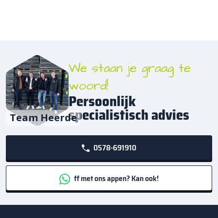
We staan je graag te
woord!
Persoonlijk
specialistisch advies
Team Heerde
0578-691910
ff met ons appen? Kan ook!