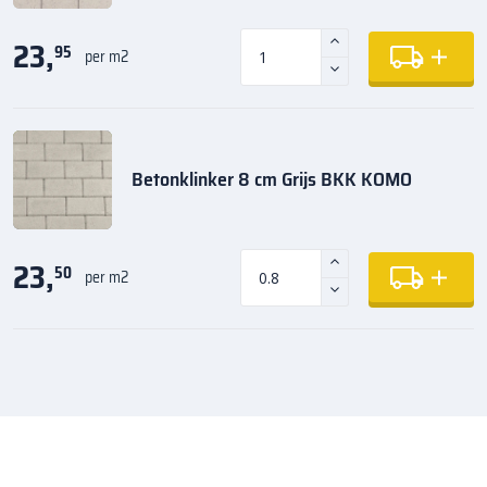
23,
95
per m2
Betonklinker 8 cm Grijs BKK KOMO
23,
50
per m2