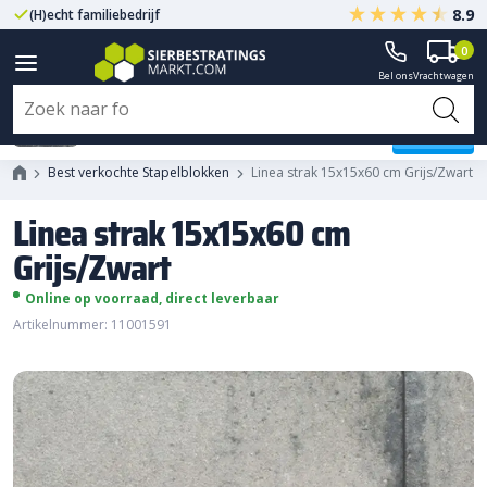
8.9
(H)echt familiebedrijf
Gegarandeerd A-kwaliteit
0
Bel ons
Vrachtwagen
Linea strak 15x15x60 cm
Grijs/Zwart
Best verkochte Stapelblokken
Linea strak 15x15x60 cm Grijs/Zwart
Linea strak 15x15x60 cm
Grijs/Zwart
Online op voorraad, direct leverbaar
Artikelnummer: 11001591