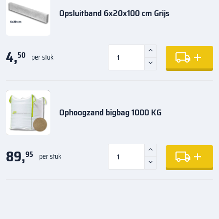
Opsluitband 6x20x100 cm Grijs
4,
50
per stuk
Ophoogzand bigbag 1000 KG
89,
95
per stuk