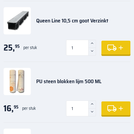
Queen Line 10,5 cm goot Verzinkt
25,
95
per stuk
PU steen blokken lijm 500 ML
16,
95
per stuk