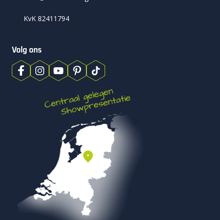
een strak en gelijkmatig legpatroon. Het oppervlak oogt
KvK 82411794
rustig en verzorgd. Dit formaat sluit goed aan bij moderne
woningen met rechte lijnen. Tuinmeubilair komt daardoor
beter tot zijn recht. Ook in kleinere tuinen werkt 60×60 goed.
Volg ons
Het patroon blijft overzichtelijk. Wel vraagt dit formaat om
een stabiele ondergrond en nauwkeurige plaatsing om
hoogteverschillen te voorkomen. Met 4 cm dikte is Patio
Square Top 60×60 bedoeld voor normaal gebruik. Voor
opritten of zwaar belaste oppervlakken is een dikkere
bestrating nodig die geschikt is voor voertuigen.
Ondergrond en aanleg: de basis voor
jarenlang plezier
Patio Square Top 60×60 is eenvoudig te verwerken. Een goed
geëgaliseerd zandbed is voldoende als ondergrond. Een
speciale fundering is bij normaal terrasgebruik niet nodig.
De geïntegreerde afstandhouders zorgen automatisch voor