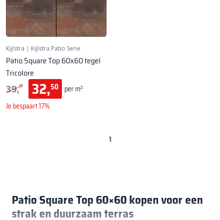
Kijlstra
|
Kijlstra Patio Serie
Patio Square Top 60x60 tegel
Tricolore
32,
39,
50
11
per m²
Je bespaart 17%
1
Patio Square Top 60×60 kopen voor een
strak en duurzaam terras