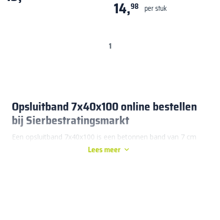
14,
98
per stuk
1
Opsluitband 7x40x100 online bestellen
bij Sierbestratingsmarkt
Een opsluitband 7x40x100 is een betonnen band van 7 cm
Lees meer
dik, 40 cm hoog en 100 cm lang die zorgt voor stevige
kantopsluiting van bestrating. Deze maat wordt veel
toegepast bij terrassen, paden en opritten waar stabiliteit
belangrijk is. De hoogte van 40 cm zorgt ervoor dat de band
diep genoeg in de ondergrond staat. Daardoor blijft
bestrating ook op lange termijn strak liggen. Bij
Sierbestratingsmarkt bestel je
opsluitbanden
eenvoudig