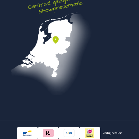
bieden minder weerstand tegen druk. Ze zijn vooral geschikt
voor grind of lichte bestrating. Een opsluitband 7x40x100 is
daarentegen massief beton. Dit materiaal heeft een hoge
drukvastheid en is vorstbestendig. Daardoor blijft de
kantopsluiting ook bij natte winters en zware belasting intact.
Wie kiest voor zekerheid op lange termijn, kiest meestal voor
opsluitbanden. Zeker bij grotere oppervlakken of kostbare
bestrating is dat een verstandige investering. De meerprijs
van een stevige opsluitband weegt ruimschoots op tegen de
kosten van herstel achteraf.
Verwerkingsadvies voor een opsluitband
7x40x100
Een opsluitband 7x40x100 moet altijd op een stabiele
ondergrond worden geplaatst om verzakking te voorkomen.
Begin met het uitgraven van een sleuf langs de rand van de
bestrating. Deze sleuf moet diep genoeg zijn zodat minimaal
Veilig betalen
25 tot 30 cm van de opsluitband onder het maaiveld