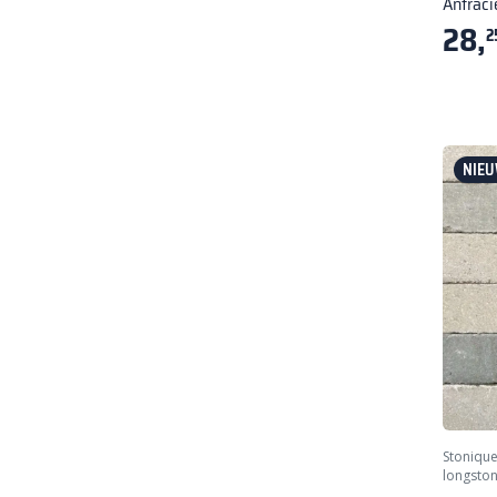
Antraci
28,
2
NIEU
Stoniqu
longsto