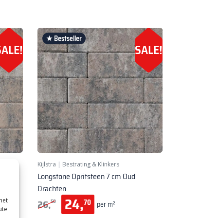
★ Bestseller
SALE!
SALE!
Kijlstra
|
Bestrating & Klinkers
elkalk
Longstone Opritsteen 7 cm Oud
Drachten
24,
met
26,
70
50
per m²
ite