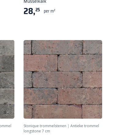
Musselkalk
28,
25
per m²
rommel
Stonique trommelstenen
|
Antieke trommel
longstone 7 cm