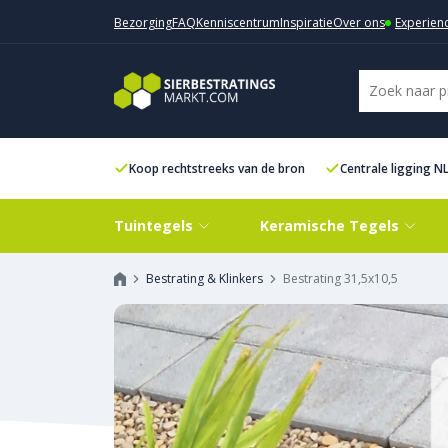
Bezorging
FAQ
Kenniscentrum
Inspiratie
Over ons
Experien
Koop rechtstreeks van de bron
Centrale ligging N
Tuintegels
Keramische Tegels
Bestrating & Klinkers
Bestrating 31,5x10,5