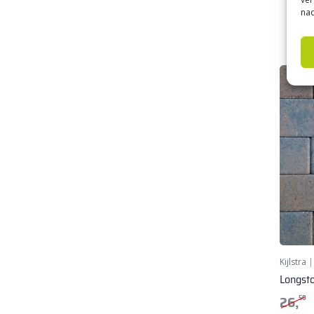
nad
Kijlstra
Longst
26,
50