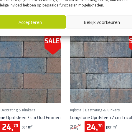
elige invloed hebben op bepaalde functies en mogelijkheden.
Accepteren
Bekijk voorkeuren
SALE!
|
Bestrating & Klinkers
Kijlstra
|
Bestrating & Klinkers
one Opritsteen 7 cm Oud Emmen
Longstone Opritsteen 7 cm Trico
24,
24,
26,
70
70
50
per m²
per m²