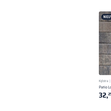
NIEU
Kijlstra
Patio L
32,
2