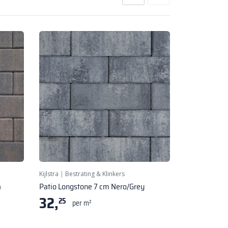
Kijlstra
|
Bestrating & Klinkers
a
Patio Longstone 7 cm Nero/Grey
32,
25
per m²