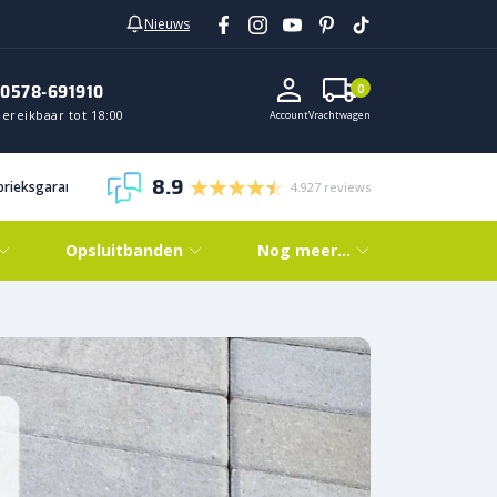
Nieuws
0578-691910
0
ereikbaar tot 18:00
Account
Vrachtwagen
8.9
abrieksgarantie
4.927 reviews
Opsluitbanden
Nog meer…