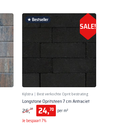
★ Bestseller
SALE!
Kijlstra
|
Best verkochte Oprit bestrating
Longstone Opritsteen 7 cm Antraciet
24,
26,
70
50
per m²
Je bespaart 7%