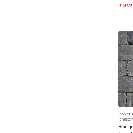
Je bespa
Stoniqu
longsto
Stoniq