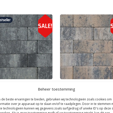
tseller
SALE!
|
Best verkochte Oprit bestrating
Kijlstra
|
Bestrating & Klinkers
Beheer toestemming
ne Opritsteen 7 cm Grijs/Zwart
Longstone Opritsteen 7 cm Muss
24,
24,
26,
70
70
50
per m²
per m²
de beste ervaringen te bieden, gebruiken wij technologieën zoals cookies om
ormatie over je apparaat op te slaan en/of te raadplegen. Door in te stemmen 
art 7%
Je bespaart 7%
e technologieën kunnen wij gegevens zoals surfgedrag of unieke ID's op deze s
werken. Als je geen toestemming geeft of uw toestemming intrekt, kan dit een