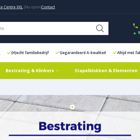
ce Centre XXL
Contact
B
L
(H)echt familiebedrijf
Gegarandeerd A-kwaliteit
Altijd met f
Bestrating & Klinkers
Stapelblokken & Elementen