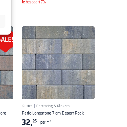
Je bespaart 7%
SALE!
Kijlstra
|
Bestrating & Klinkers
lore
Patio Longstone 7 cm Desert Rock
32,
25
per m²