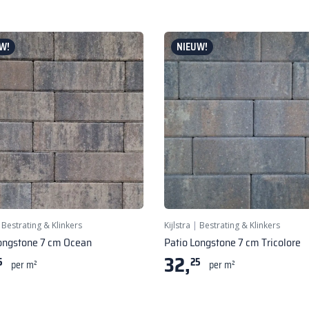
W!
NIEUW!
|
Bestrating & Klinkers
Kijlstra
|
Bestrating & Klinkers
ongstone 7 cm Ocean
Patio Longstone 7 cm Tricolore
32,
5
25
per m²
per m²