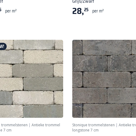
et
Grijs/Zwart
28,
5
25
per m²
per m²
W!
e trommelstenen
|
Antieke trommel
Stonique trommelstenen
|
Antieke t
ne 7 cm
longstone 7 cm