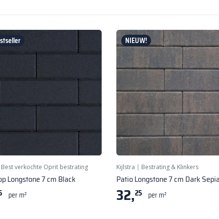
tseller
NIEUW!
|
Best verkochte Oprit bestrating
Kijlstra
|
Bestrating & Klinkers
op Longstone 7 cm Black
Patio Longstone 7 cm Dark Sepi
32,
5
25
per m²
per m²