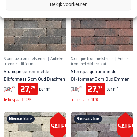
SALE!
SALE!
Bekijk voorkeuren
Stonique trommelstenen
|
Antieke
Stonique trommelstenen
|
Antieke
trommel dikformaat
trommel dikformaat
Stonique getrommelde
Stonique getrommelde
Dikformaat 6 cm Oud Drachten
Dikformaat 6 cm Oud Emmen
27,
27,
30,
30,
75
75
75
75
per m²
per m²
Je bespaart 10%
Je bespaart 10%
Nieuwe kleur
Nieuwe kleur
SALE!
SALE!