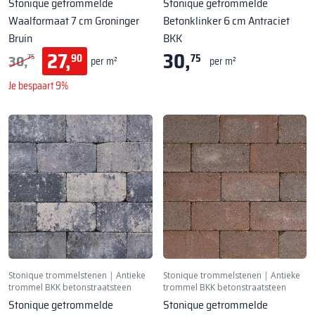
Stonique getrommelde
Stonique getrommelde
Waalformaat 7 cm Groninger
Betonklinker 6 cm Antraciet
Bruin
BKK
27,
30,
30,
90
75
75
per m²
per m²
Je bespaart 9%
Stonique trommelstenen
|
Antieke
Stonique trommelstenen
|
Antieke
trommel BKK betonstraatsteen
trommel BKK betonstraatsteen
Stonique getrommelde
Stonique getrommelde