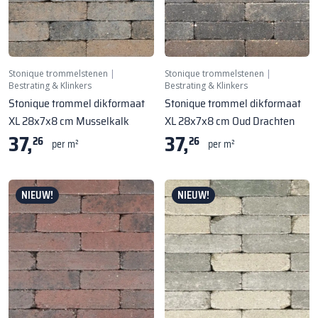
Stonique trommelstenen
|
Stonique trommelstenen
|
Bestrating & Klinkers
Bestrating & Klinkers
Stonique trommel dikformaat
Stonique trommel dikformaat
XL 28x7x8 cm Musselkalk
XL 28x7x8 cm Oud Drachten
37,
37,
26
26
per m²
per m²
NIEUW!
NIEUW!