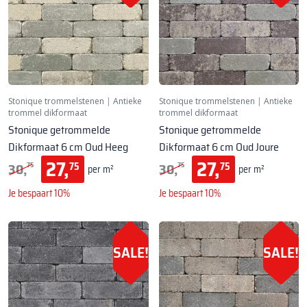
Stonique trommelstenen
|
Antieke
Stonique trommelstenen
|
Antieke
trommel dikformaat
trommel dikformaat
Stonique getrommelde
Stonique getrommelde
Dikformaat 6 cm Oud Heeg
Dikformaat 6 cm Oud Joure
27,
27,
30,
30,
75
75
75
75
per m²
per m²
Je bespaart 10%
Je bespaart 10%
SALE!
SALE!