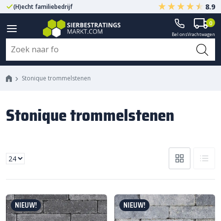
8.9
(H)echt familiebedrijf
Gegarandeerd A-kwaliteit
0
Bel ons
Vrachtwagen
Stonique trommelstenen
Stonique trommelstenen
NIEUW!
NIEUW!