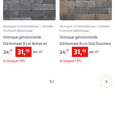
Stonique trommelstenen
|
Antieke
Stonique trommelstenen
|
Antieke
trommel dikformaat
trommel dikformaat
Stonique getrommelde
Stonique getrommelde
Dikformaat 8 cm Antraciet
Dikformaat 8 cm Oud Drachten
31,
31,
34,
34,
95
95
75
75
per m²
per m²
Je bespaart 8%
Je bespaart 8%
1
2
3