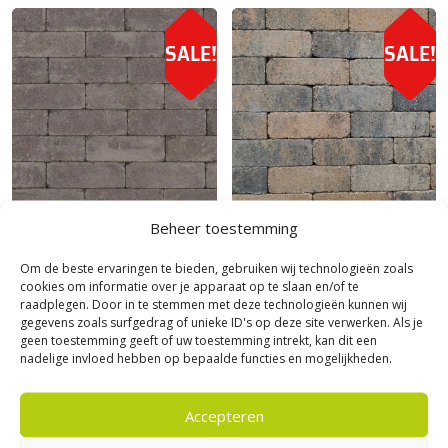
SALE!
SALE!
Beheer toestemming
Stonique trommelstenen
|
Antieke
Stonique trommelstenen
|
Antieke
trommel dikformaat
trommel dikformaat
Om de beste ervaringen te bieden, gebruiken wij technologieën zoals
Stonique getrommelde
Stonique getrommelde
cookies om informatie over je apparaat op te slaan en/of te
Dikformaat 6 cm Mangaan
Dikformaat 6 cm Musselkalk
raadplegen. Door in te stemmen met deze technologieën kunnen wij
gegevens zoals surfgedrag of unieke ID's op deze site verwerken. Als je
27,
27,
30,
30,
75
75
75
75
per m²
per m²
geen toestemming geeft of uw toestemming intrekt, kan dit een
nadelige invloed hebben op bepaalde functies en mogelijkheden.
Je bespaart 10%
Je bespaart 10%
Accepteren