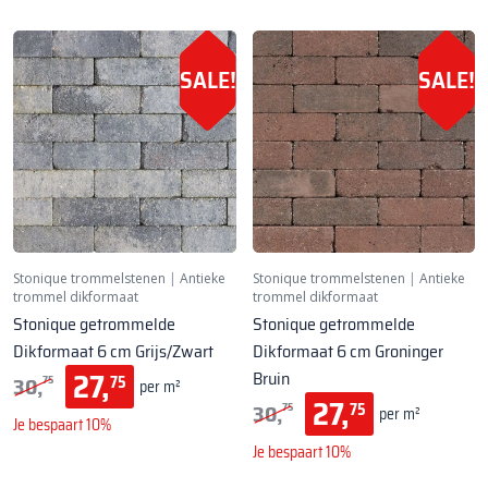
SALE!
SALE!
Stonique trommelstenen
|
Antieke
Stonique trommelstenen
|
Antieke
trommel dikformaat
trommel dikformaat
Stonique getrommelde
Stonique getrommelde
Dikformaat 6 cm Grijs/Zwart
Dikformaat 6 cm Groninger
27,
Bruin
30,
75
75
per m²
27,
30,
75
75
per m²
Je bespaart 10%
Je bespaart 10%