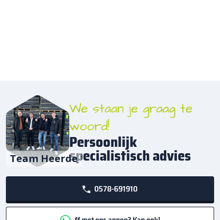
We staan je graag te
woord!
Persoonlijk
specialistisch advies
Team Heerde
0578-691910
ff met ons appen? Kan ook!