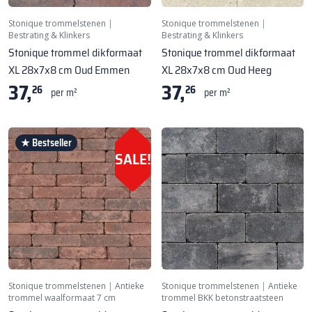
Stonique trommelstenen
|
Stonique trommelstenen
|
Bestrating & Klinkers
Bestrating & Klinkers
Stonique trommel dikformaat
Stonique trommel dikformaat
XL 28x7x8 cm Oud Emmen
XL 28x7x8 cm Oud Heeg
37,
37,
26
26
per m²
per m²
★ Bestseller
SALE!
Stonique trommelstenen
|
Antieke
Stonique trommelstenen
|
Antieke
trommel waalformaat 7 cm
trommel BKK betonstraatsteen