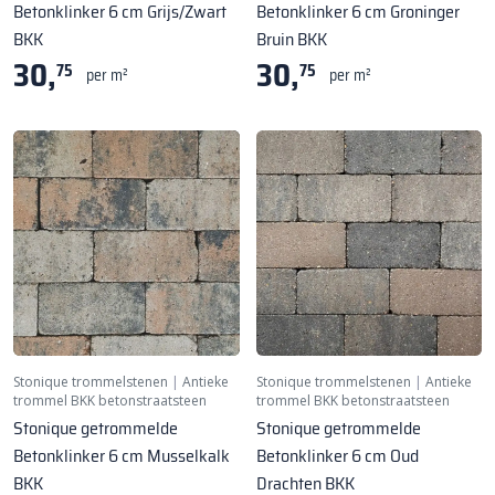
Betonklinker 6 cm Grijs/Zwart
Betonklinker 6 cm Groninger
BKK
Bruin BKK
30,
30,
75
75
per m²
per m²
Stonique trommelstenen
|
Antieke
Stonique trommelstenen
|
Antieke
trommel BKK betonstraatsteen
trommel BKK betonstraatsteen
Stonique getrommelde
Stonique getrommelde
Betonklinker 6 cm Musselkalk
Betonklinker 6 cm Oud
BKK
Drachten BKK