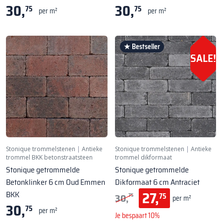
30,
30,
75
75
per m²
per m²
★ Bestseller
SALE!
Stonique trommelstenen
|
Antieke
Stonique trommelstenen
|
Antieke
trommel BKK betonstraatsteen
trommel dikformaat
Stonique getrommelde
Stonique getrommelde
Betonklinker 6 cm Oud Emmen
Dikformaat 6 cm Antraciet
27,
BKK
30,
75
75
per m²
30,
75
per m²
Je bespaart 10%