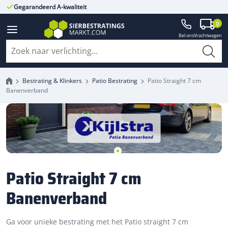
Gegarandeerd A-kwaliteit
Altijd met fabrieksgarantie
0
Bel ons
Vrachtwagen
Bestrating & Klinkers
Patio Bestrating
Patio Straight 7 cm
Banenverband
Patio Straight 7 cm
Banenverband
Ga voor unieke bestrating met het Patio straight 7 cm