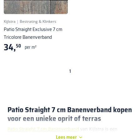
Kijlstra
|
Bestrating & Klinkers
Patio Straight Exclusive 7 cm
Tricolore Banenverband
34,
50
per m²
1
Patio Straight 7 cm Banenverband kopen
voor een unieke oprit of terras
Patio Straight 7 cm Banenverband
van Kijlstra is een
Lees meer
bijzondere keuze als je bestrating wilt met lange lijnen,