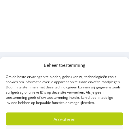
verschillende formaten en een luxe uitstraling. Bij
Sierbestratingsmarkt
bestel je dit banenverband
eenvoudig online in kleuren zoals black, ocean en tricolore,
geschikt voor terras, tuinpad en oprit.
Waarom kiezen voor Patio Straight 7 cm
Banenverband
Patio Straight 7 cm Banenverband bestaat uit stenen in
verschillende maten die je afwisselend verwerkt. Daardoor
Beheer toestemming
We staan je graag te
ontstaat een levendig patroon dat veel minder standaard
oogt dan gewone klinkers of tegels.
woord!
Om de beste ervaringen te bieden, gebruiken wij technologieën zoals
cookies om informatie over je apparaat op te slaan en/of te raadplegen.
Persoonlijk
Dit maakt Patio Straight ideaal als je jouw oprit of terras
Door in te stemmen met deze technologieën kunnen wij gegevens zoals
specialistisch advies
meer karakter wilt geven. De verschillende lengtes zorgen
surfgedrag of unieke ID's op deze site verwerken. Als je geen
Team Heerde
toestemming geeft of uw toestemming intrekt, kan dit een nadelige
voor een speels ritme, terwijl de rechte vorm van de stenen
invloed hebben op bepaalde functies en mogelijkheden.
toch een strak geheel maakt. Door de dikte van 7 cm is
deze bestrating ook geschikt voor de oprit, mits je zorgt
0578-691910
Accepteren
voor een stevige ondergrond en goede opsluiting.