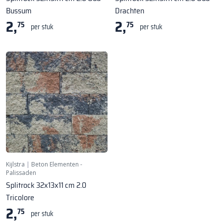
Bussum
Drachten
2,
2,
75
75
per stuk
per stuk
Kijlstra
|
Beton Elementen -
Palissaden
Splitrock 32x13x11 cm 2.0
Tricolore
2,
75
per stuk