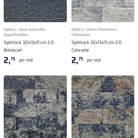
Kijlstra
|
Best verkochte
Kijlstra
|
Beton Elementen -
Stapelblokken
Palissaden
Splitrock 32x13x11 cm 2.0
Splitrock 32x13x11 cm 2.0
Antraciet
Concrete
2,
2,
75
75
per stuk
per stuk