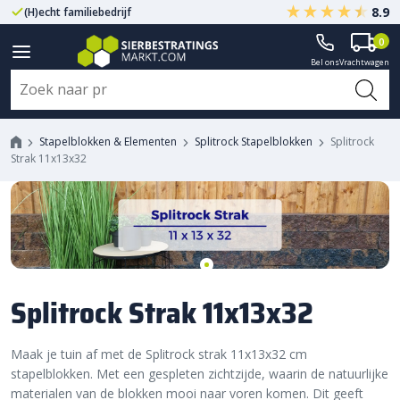
8.9
(H)echt familiebedrijf
Gegarandeerd A-kwaliteit
0
Bel ons
Vrachtwagen
Stapelblokken & Elementen
Splitrock Stapelblokken
Splitrock
Strak 11x13x32
Splitrock Strak 11x13x32
Maak je tuin af met de Splitrock strak 11x13x32 cm
stapelblokken. Met een gespleten zichtzijde, waarin de natuurlijke
materialen van de blokken mooi naar voren komen. Dit geeft