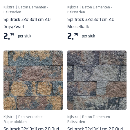
Kijlstra
|
Beton Elementen -
Kijlstra
|
Beton Elementen -
Palissaden
Palissaden
Splitrock 32x13x11 cm 2.0
Splitrock 32x13x11 cm 2.0
Grijs/Zwart
Musselkalk
2,
2,
75
75
per stuk
per stuk
Kijlstra
|
Best verkochte
Kijlstra
|
Beton Elementen -
Stapelblokken
Palissaden
Splitrock 32x13x11 cm 2.0 Oud
Splitrock 32x13x11 cm 2.0 Oud