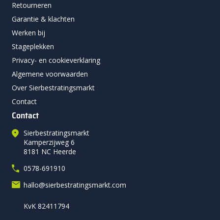
geven om te hechten. Dat maakt direct verschil met een
Retourneren
standaard betontegel zonder bescherming.
Garantie & klachten
Werken bij
Bij gewone betontegels is het oppervlak vaak wat opener.
Regenwater trekt daardoor sneller in de tegel. Dat vergroot
Stageplekken
de kans op verkleuring en groene aanslag. De H2O-variant
Privacy- en cookieverklaring
beperkt die wateropname. Het terras droogt sneller en blijft
Algemene voorwaarden
langer netjes.
Over Sierbestratingsmarkt
Op de lange termijn betekent dit minder onderhoud. Ook blijft
Contact
de kleur beter behouden. Waar standaard betonproducten
Contact
sneller verouderen, blijft een tegel met H2O-deklaag langer
Sierbestratingsmarkt
strak ogen. Zoek je een duurzame keuze met een sterke
Kamperzijweg 6
prijs-kwaliteitverhouding binnen de collectie betontegels, dan
8181 NC Heerde
zit je met deze uitvoering goed.
0578-691910
Kijlstra H2O 40x80x5 Square Comfort
hallo@sierbestratingsmarkt.com
tegels combineren
KvK 82411794
De 40×80 H2O-tegel vormt een rustige basis en laat zich