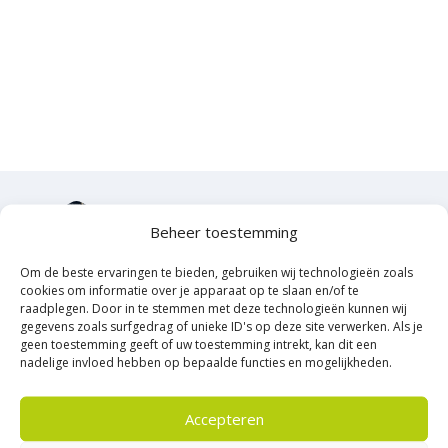
betontegel van 40×80 cm. De tegel heeft een sterke
betonkern van 5 cm dik en een verfijnde H2O-deklaag die
wateropname vermindert. Daarmee kies je voor een
duurzame terrastegel die bestand is tegen intensief gebruik
en wisselende weersomstandigheden.
Het formaat 40×80 cm is perfect voor wie houdt van grote
lijnen. De langwerpige vorm zorgt voor rustige vlakken en
minder voegen dan bij kleinere tegels. Dat geeft het terras
een strak karakter en maakt het onderhoud eenvoudiger. Bij
We staan je graag te
Beheer toestemming
Sierbestratingsmarkt bestel je deze
H2O-tegels
eenvoudig
woord!
online. Dankzij snelle levering kun je snel starten met jouw
Om de beste ervaringen te bieden, gebruiken wij technologieën zoals
Persoonlijk
tuinproject.
cookies om informatie over je apparaat op te slaan en/of te
raadplegen. Door in te stemmen met deze technologieën kunnen wij
specialistisch advies
Wat maakt de H2O 40x80x5 Square
Team Heerde
gegevens zoals surfgedrag of unieke ID's op deze site verwerken. Als je
geen toestemming geeft of uw toestemming intrekt, kan dit een
Comfort tegel technisch zo sterk?
nadelige invloed hebben op bepaalde functies en mogelijkheden.
0578-691910
De H2O 40x80x5 Square Comfort tegel is opgebouwd uit een
dragende betonkern met een slijtvaste deklaag. Deze laag
Accepteren
beperkt vochtopname en ondersteunt kleurbehoud. De kern