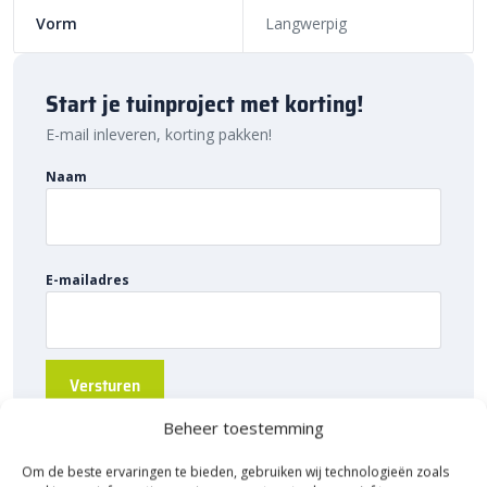
Sierbestratingsmarkt.com: snelle levering
Vorm
Langwerpig
voor de beste prijs
Bij Sierbestratingsmarkt.com bestel je de
H2O Comfort Square
Start je tuinproject met korting!
40x80x5 tegels
eenvoudig online. Dankzij ons brede assortiment
E-mail inleveren, korting pakken!
en scherpe prijzen vind je altijd de juiste tegel voor jouw project.
Geef je tuin de uitstraling die het verdient met deze stijlvolle
Naam
tegels.
E-mailadres
Beheer toestemming
Om de beste ervaringen te bieden, gebruiken wij technologieën zoals