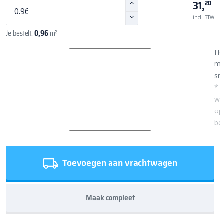
31,
20
incl. BTW
Je bestelt:
0,96
m²
H
m
sn
*
w
o
b
Toevoegen aan vrachtwagen
Maak compleet