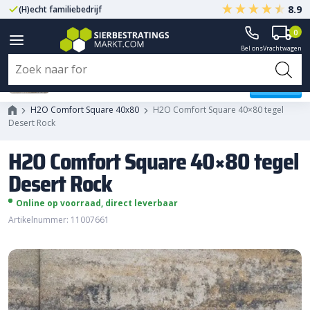
8.9
(H)echt familiebedrijf
Gegarandeerd A-kwaliteit
0
Bel ons
Vrachtwagen
H2O Comfort Square 40x80 tegel
Desert Rock
H2O Comfort Square 40x80
H2O Comfort Square 40×80 tegel
Desert Rock
H2O Comfort Square 40×80 tegel
Desert Rock
Online op voorraad, direct leverbaar
Artikelnummer: 11007661