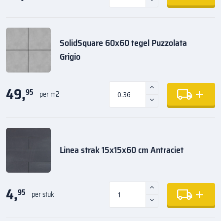
SolidSquare 60x60 tegel Puzzolata
Grigio
49,
95
per m2
Linea strak 15x15x60 cm Antraciet
4,
95
per stuk