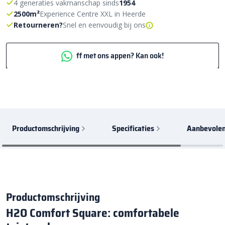
4 generaties vakmanschap sinds
1954
2500m²
Experience Centre XXL in Heerde
Retourneren?
Snel en eenvoudig bij ons
ff met ons appen? Kan ook!
Productomschrijving
Specificaties
Aanbevolen
Productomschrijving
H2O Comfort Square: comfortabele