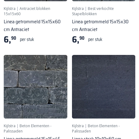
Kijlstra
|
Antraciet blokken
Kijlstra
|
Best verkochte
15x15x60
Stapelblokken
Linea getrommeld 15x15x60
Linea getrommeld 15x15x30
cm Antraciet
cm Antraciet
6,
6,
90
90
per stuk
per stuk
Kijlstra
|
Beton Elementen -
Kijlstra
|
Beton Elementen -
Palissaden
Palissaden
Linea getrommeld 15x15x45
Linea strak 10x10x60 cm