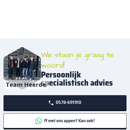
We staan je graag te
woord!
Persoonlijk
specialistisch advies
Team Heerde
0578-691910
ff met ons appen? Kan ook!