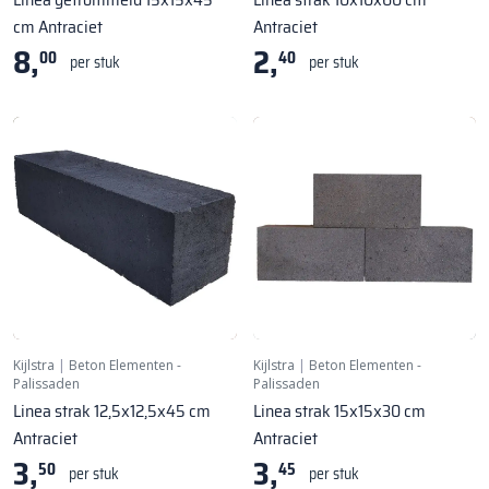
cm Antraciet
Antraciet
8,
2,
00
40
per stuk
per stuk
Kijlstra
|
Beton Elementen -
Kijlstra
|
Beton Elementen -
Palissaden
Palissaden
Linea strak 12,5x12,5x45 cm
Linea strak 15x15x30 cm
Antraciet
Antraciet
3,
3,
50
45
per stuk
per stuk