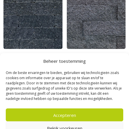
Kijlstra
|
Beton Elementen -
Kijlstra
|
Antraciet blokken
Beheer toestemming
Palissaden
15x15x60
Splitrock trommel 32x13x11 cm
Splitrock XL 15x15x60 cm 2.0
Om de beste ervaringen te bieden, gebruiken wij technologieën zoals
2.0 Antraciet
Antraciet
cookies om informatie over je apparaat op te slaan en/of te
3,
7,
25
50
raadplegen. Door in te stemmen met deze technologieën kunnen wij
per stuk
per stuk
gegevens zoals surfgedrag of unieke ID's op deze site verwerken. Als je
geen toestemming geeft of uw toestemming intrekt, kan dit een
nadelige invloed hebben op bepaalde functies en mogelijkheden.
Accepteren
Bekijk voorkeuren