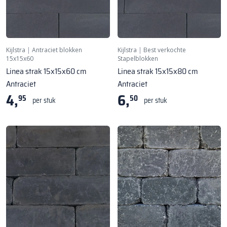
Kijlstra
|
Antraciet blokken
Kijlstra
|
Best verkochte
15x15x60
Stapelblokken
Linea strak 15x15x60 cm
Linea strak 15x15x80 cm
Antraciet
Antraciet
4,
6,
95
50
per stuk
per stuk