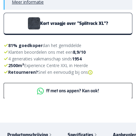
Meer informatie
Kort vraagje over "Splitrock XL"?
81% goedkoper
dan het gemiddelde
Klanten beoordelen ons met een
8,9/10
4 generaties vakmanschap sinds
1954
2500m²
Experience Centre XXL in Heerde
Retourneren?
Snel en eenvoudig bij ons
ff met ons appen? Kan ook!
Productomschrijving
Specificaties
Aanbevolen