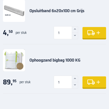
Opsluitband 6x20x100 cm Grijs
4,
50
per stuk
Ophoogzand bigbag 1000 KG
89,
95
per stuk