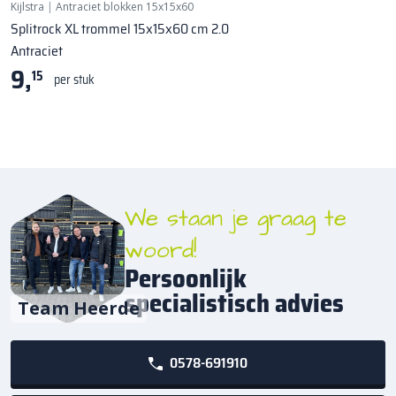
Kijlstra
|
Antraciet blokken 15x15x60
Splitrock XL trommel 15x15x60 cm 2.0
Antraciet
9,
15
per stuk
We staan je graag te
woord!
Persoonlijk
specialistisch advies
Team Heerde
0578-691910