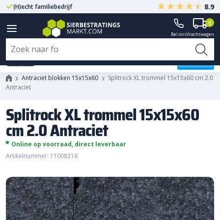
8.9
(H)echt familiebedrijf
Gegarandeerd A-kwaliteit
0
Bel ons
Vrachtwagen
Splitrock XL trommel 15x15x60 cm
2.0 Antraciet
Antraciet blokken 15x15x60
Splitrock XL trommel 15x15x60 cm 2.0
Antraciet
Splitrock XL trommel 15x15x60
cm 2.0 Antraciet
Online op voorraad, direct leverbaar
Artikelnummer: 11008318