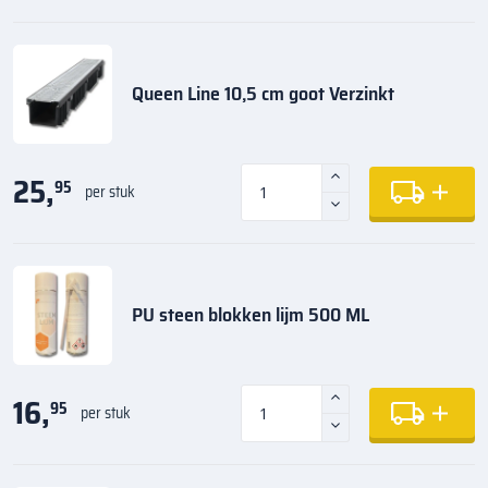
Queen Line 10,5 cm goot Verzinkt
25,
95
per stuk
PU steen blokken lijm 500 ML
16,
95
per stuk