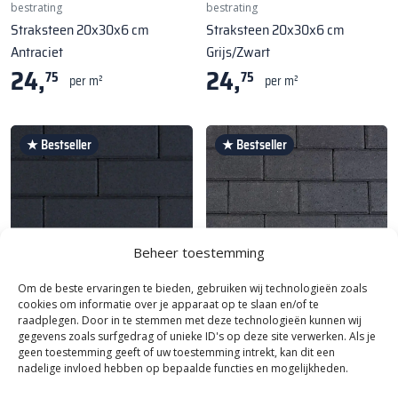
bestrating
bestrating
Straksteen 20x30x6 cm
Straksteen 20x30x6 cm
Antraciet
Grijs/Zwart
24,
24,
75
75
per m²
per m²
★ Bestseller
★ Bestseller
Beheer toestemming
Om de beste ervaringen te bieden, gebruiken wij technologieën zoals
cookies om informatie over je apparaat op te slaan en/of te
raadplegen. Door in te stemmen met deze technologieën kunnen wij
Kijlstra
|
Best verkochte Oprit
Kijlstra
|
Best verkochte Oprit
gegevens zoals surfgedrag of unieke ID's op deze site verwerken. Als je
bestrating
bestrating
geen toestemming geeft of uw toestemming intrekt, kan dit een
Patio Top Longstone 7 cm Black
Betonklinker 6 cm Antraciet
nadelige invloed hebben op bepaalde functies en mogelijkheden.
33,
BKK KOMO
95
per m²