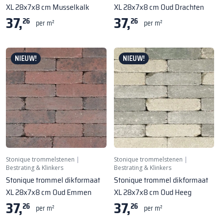
XL 28x7x8 cm Musselkalk
XL 28x7x8 cm Oud Drachten
37,
37,
26
26
per m²
per m²
NIEUW!
NIEUW!
Stonique trommelstenen
|
Stonique trommelstenen
|
Bestrating & Klinkers
Bestrating & Klinkers
Stonique trommel dikformaat
Stonique trommel dikformaat
XL 28x7x8 cm Oud Emmen
XL 28x7x8 cm Oud Heeg
37,
37,
26
26
per m²
per m²