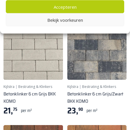
23,
90
per m²
Accepteren
Bekijk voorkeuren
Kijlstra
|
Bestrating & Klinkers
Kijlstra
|
Bestrating & Klinkers
Betonklinker 6 cm Grijs BKK
Betonklinker 6 cm Grijs/Zwart
KOMO
BKK KOMO
21,
23,
75
90
per m²
per m²