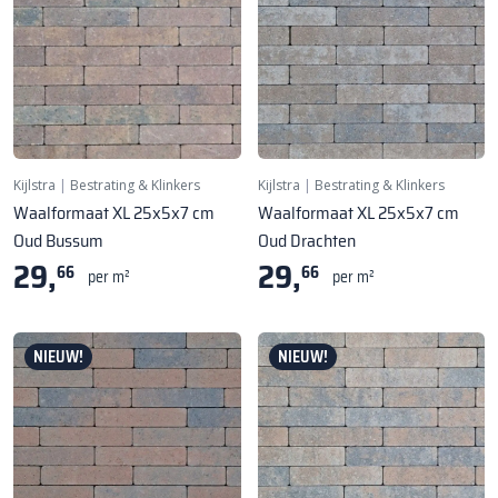
Kijlstra
|
Bestrating & Klinkers
Kijlstra
|
Bestrating & Klinkers
Waalformaat XL 25x5x7 cm
Waalformaat XL 25x5x7 cm
Oud Bussum
Oud Drachten
29,
29,
66
66
per m²
per m²
NIEUW!
NIEUW!