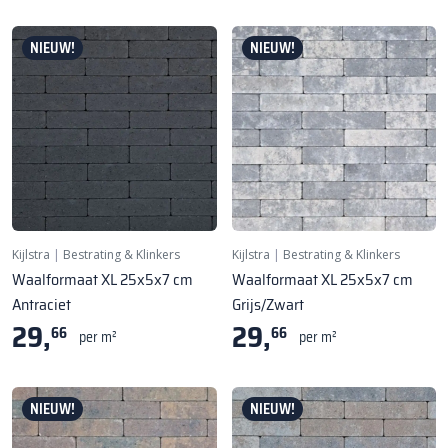
NIEUW!
NIEUW!
Kijlstra
|
Bestrating & Klinkers
Kijlstra
|
Bestrating & Klinkers
Waalformaat XL 25x5x7 cm
Waalformaat XL 25x5x7 cm
Antraciet
Grijs/Zwart
29,
29,
66
66
per m²
per m²
NIEUW!
NIEUW!