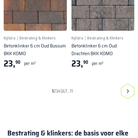
Kijlstra
|
Bestrating & Klinkers
Kijlstra
|
Bestrating & Klinkers
Betonklinker 6 cm Oud Bussum
Betonklinker 6 cm Oud
BKK KOMO
Drachten BKK KOMO
23,
23,
90
90
per m²
per m²
1
2
3
4
5
6
7
11
...
Bestrating & klinkers: de basis voor elke