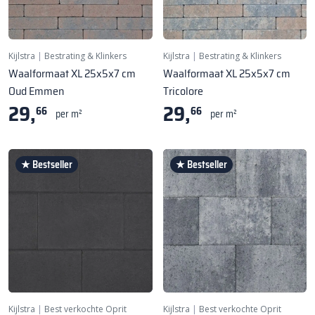
Kijlstra
|
Bestrating & Klinkers
Kijlstra
|
Bestrating & Klinkers
Waalformaat XL 25x5x7 cm
Waalformaat XL 25x5x7 cm
Oud Emmen
Tricolore
29,
29,
66
66
per m²
per m²
★ Bestseller
★ Bestseller
Kijlstra
|
Best verkochte Oprit
Kijlstra
|
Best verkochte Oprit