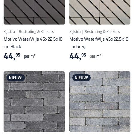
Kijlstra
|
Bestrating & Klinkers
Kijlstra
|
Bestrating & Klinkers
Motivo WaterWijs 45x22,5x10
Motivo WaterWijs 45x22,5x10
cm Black
cm Grey
44,
44,
95
95
per m²
per m²
NIEUW!
NIEUW!