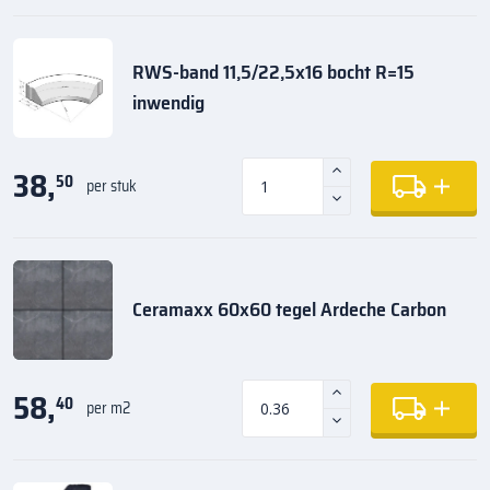
RWS-band 11,5/22,5x16 bocht R=15
inwendig
38,
50
per stuk
Ceramaxx 60x60 tegel Ardeche Carbon
58,
40
per m2