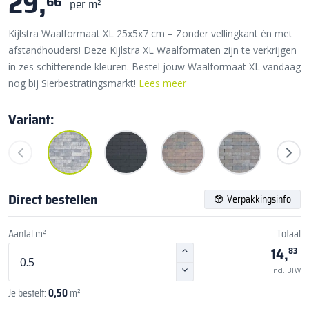
29,
66
per m²
Kijlstra Waalformaat XL 25x5x7 cm – Zonder vellingkant én met
afstandhouders! Deze Kijlstra XL Waalformaten zijn te verkrijgen
in zes schitterende kleuren. Bestel jouw Waalformaat XL vandaag
nog bij Sierbestratingsmarkt!
Lees meer
Variant:
Direct bestellen
Verpakkingsinfo
Aantal m²
Totaal
14,
83
incl. BTW
Je bestelt:
0,50
m²