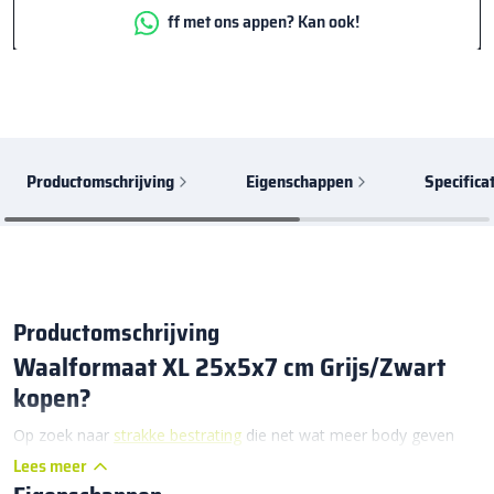
ff met ons appen? Kan ook!
Productomschrijving
Eigenschappen
Specifica
Productomschrijving
Waalformaat XL 25x5x7 cm Grijs/Zwart
kopen?
Op zoek naar
strakke bestrating
die net wat meer body geven
aan jouw tuin, terras of oprit? Dan is de
Waalformaat XL
Lees meer
25x5x7 cm Grijs/Zwart
precies wat je nodig hebt. Deze extra