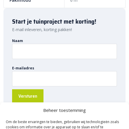
Pakinhoud
6 m²
de randen om verzakkingen te voorkomen. Zo ligt jouw
bestrating
jarenlang netjes op z’n plek.
Bestel direct online of bezoek ons Experience
Start je tuinproject met korting!
Centre XXL
E-mail inleveren, korting pakken!
Zin om aan de slag te gaan met jouw bestrating? Bestel de
Naam
Waalformaat XL 25x5x7 cm Grijs/Zwart vandaag nog via onze
webshop. Liever eerst wat inspiratie opdoen? Bezoek dan ons
Experience Centre XXL
in Heerde en ontdek zelf hoe deze XL
waalformaat eruitziet in verschillende legverbanden. Wat je ook
E-mailadres
kiest, met
Sierbestratingsmarkt
leg jij de basis voor een prachtig
eindresultaat.
Beheer toestemming
Om de beste ervaringen te bieden, gebruiken wij technologieën zoals
cookies om informatie over je apparaat op te slaan en/of te