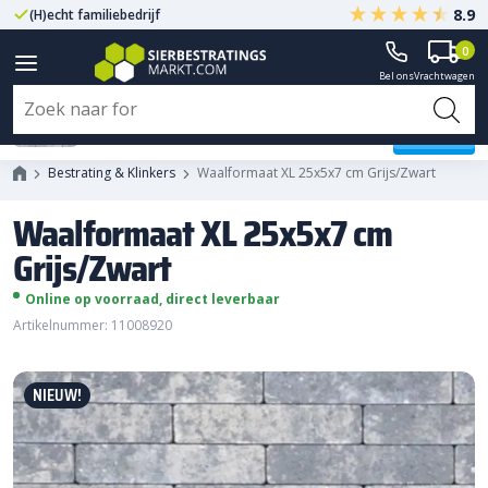
8.9
(H)echt familiebedrijf
Gegarandeerd A-kwaliteit
0
Bel ons
Vrachtwagen
Waalformaat XL 25x5x7 cm
Grijs/Zwart
Bestrating & Klinkers
Waalformaat XL 25x5x7 cm Grijs/Zwart
Waalformaat XL 25x5x7 cm
Grijs/Zwart
Online op voorraad, direct leverbaar
Artikelnummer: 11008920
NIEUW!