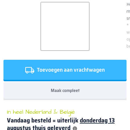
H
m
sn
*
w
o
b
Toevoegen aan vrachtwagen
Maak compleet
In heel Nederland & België
Vandaag besteld = uiterlijk
donderdag 13
augustus
thuis geleverd