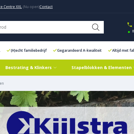
ce Centre XXL
Contact
B
L
(H)echt familiebedrijf
Gegarandeerd A-kwaliteit
Altijd met f
Bestrating & Klinkers
Stapelblokken & Elementen
ken