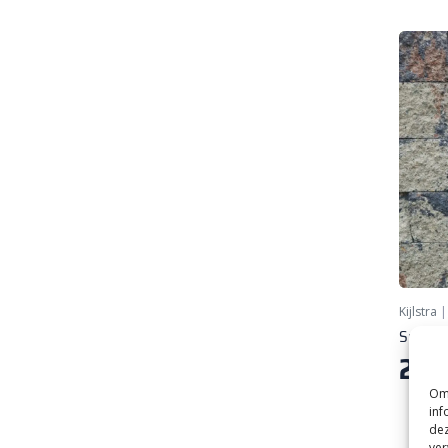
Kijlstra
Splitro
2,
75
Om 
inf
dez
ver