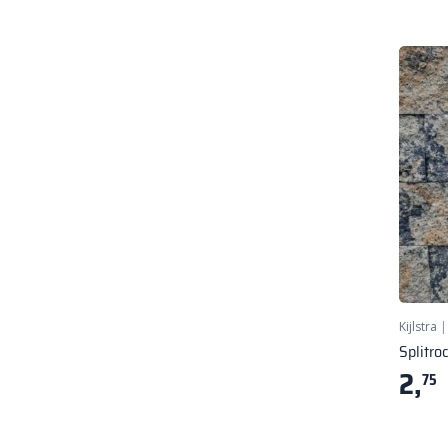
Kijlstra
Splitro
2,
75