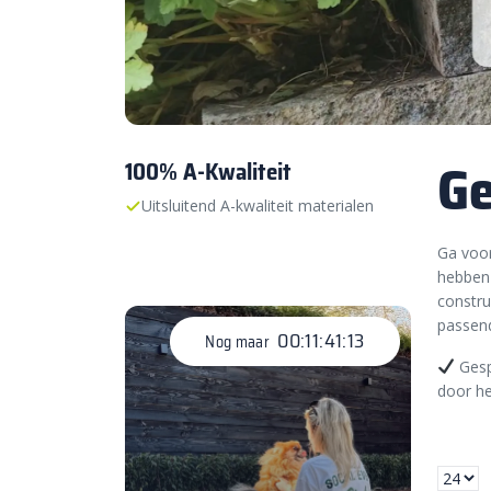
Ge
100% A-Kwaliteit
Uitsluitend A-kwaliteit materialen
Ga voor
hebben 
constru
passend
00:11:41:11
Nog maar
Gesp
door he