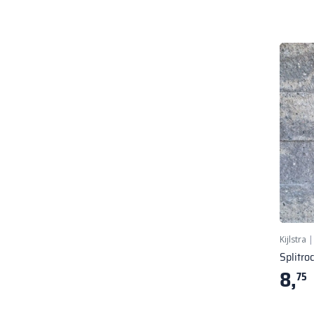
Kijlstra
Splitro
8,
75