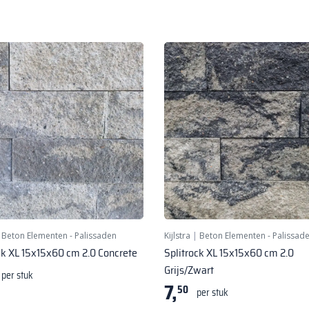
|
Beton Elementen - Palissaden
Kijlstra
|
Beton Elementen - Palissad
ck XL 15x15x60 cm 2.0 Concrete
Splitrock XL 15x15x60 cm 2.0
Grijs/Zwart
per stuk
7,
50
per stuk