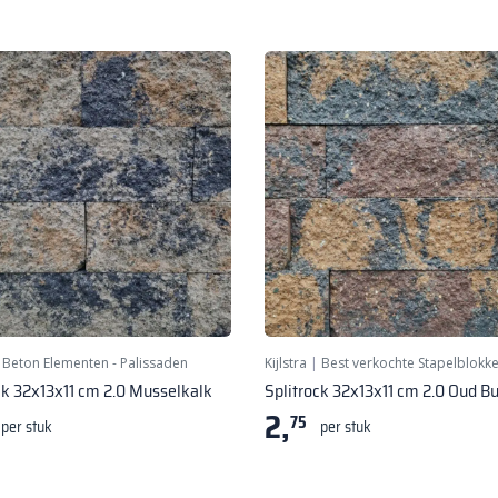
|
Beton Elementen - Palissaden
Kijlstra
|
Best verkochte Stapelblokk
ck 32x13x11 cm 2.0 Musselkalk
Splitrock 32x13x11 cm 2.0 Oud 
2,
75
per stuk
per stuk