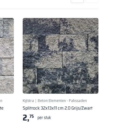
en
Kijlstra
|
Beton Elementen - Palissaden
te
Splitrock 32x13x11 cm 2.0 Grijs/Zwart
2,
75
per stuk