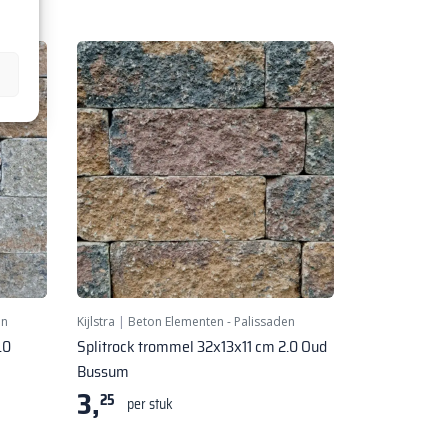
en
Kijlstra
|
Beton Elementen - Palissaden
.0
Splitrock trommel 32x13x11 cm 2.0 Oud
Bussum
3,
25
per stuk