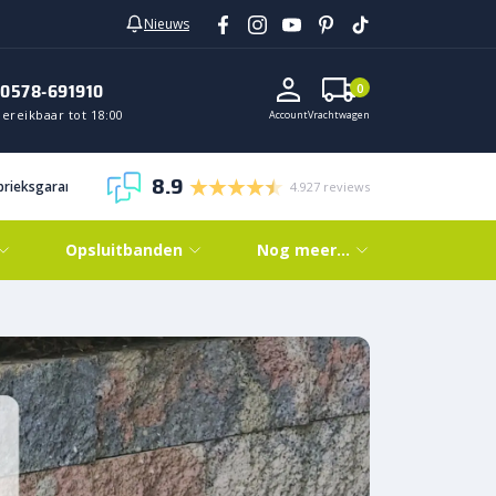
Nieuws
0578-691910
0
ereikbaar tot 18:00
Account
Vrachtwagen
8.9
abrieksgarantie
4.927 reviews
Opsluitbanden
Nog meer…