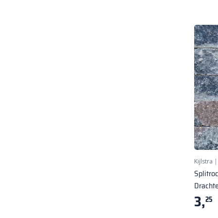
Kijlstra
Splitro
Dracht
3,
25