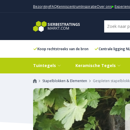
Bezorging
FAQ
Kenniscentrum
Inspiratie
Over ons
Experien
Koop rechtstreeks van de bron
Centrale ligging N
Tuintegels
Keramische Tegels
Stapelblokken & Elementen
Gespleten stapelblok