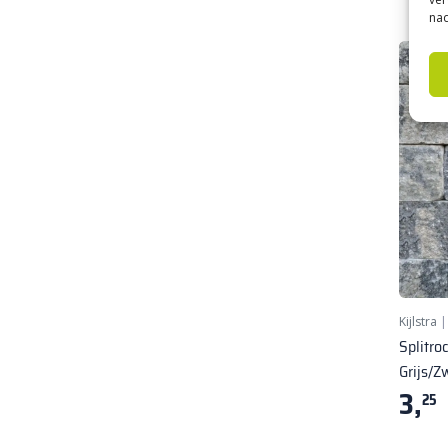
nad
Kijlstra
Splitro
Grijs/Z
3,
25