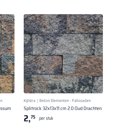
en
Kijlstra
|
Beton Elementen - Palissaden
Bussum
Splitrock 32x13x11 cm 2.0 Oud Drachten
2,
75
per stuk