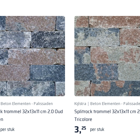
|
Beton Elementen - Palissaden
Kijlstra
|
Beton Elementen - Palissad
ck trommel 32x13x11 cm 2.0 Oud
Splitrock trommel 32x13x11 cm 2
en
Tricolore
3,
25
per stuk
per stuk