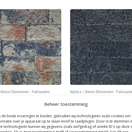
|
Beton Elementen - Palissaden
Kijlstra
|
Beton Elementen - Palissad
ck 32x13x11 cm 2.0 Tricolore
Splitrock trommel 32x13x11 cm 2
Beheer toestemming
Antraciet
per stuk
3,
25
per stuk
de beste ervaringen te bieden, gebruiken wij technologieën zoals cookies om
ormatie over je apparaat op te slaan en/of te raadplegen. Door in te stemmen 
e technologieën kunnen wij gegevens zoals surfgedrag of unieke ID's op deze s
werken. Als je geen toestemming geeft of uw toestemming intrekt, kan dit een