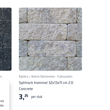
en
Kijlstra
|
Beton Elementen - Palissaden
.0
Splitrock trommel 32x13x11 cm 2.0
Concrete
3,
25
per stuk
met
ite