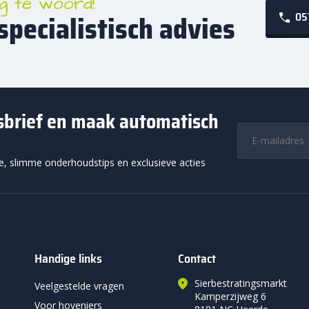
g te woord!
specialistisch advies
05
este betontegels 40×60 cm hebben een dikte van 4 of 5 cm. Ze zijn 
g per m², afhankelijk van de ondergrond. Dat maakt ze sterk en betrou
en stabiel eindresultaat is een goede fundering wel belangrijk. Dit dr
ating.
tontegels 40×60 cm en weersbestendi
wsbrief en maak automatisch
tegels 40×60 cm zijn vorstbestendig en goed bestand tegen wisselen
den ze hun vorm en stevigheid, ook bij intensief gebruik. Daardoor zi
ie, slimme onderhoudstips en exclusieve acties
ele jaar door worden gebruikt. De betontegels 40×60 cm zijn voorzien 
chuinde randje verkleint de kans op beschadigingen aan de hoeken en
acet helpt bovendien om kleine hoogteverschillen minder opvallend te
esultaat, ook na langere tijd.
uren en uitstraling van betontegels 
Handige links
Contact
tegels 40×60 cm zijn verkrijgbaar in de kleuren antraciet, grijs en ro
Sierbestratingsmarkt
ern terras. Grijs geeft een rustige en tijdloze basis. Deze kleur past b
Veelgestelde vragen
Kamperzijweg 6
Voor hoveniers