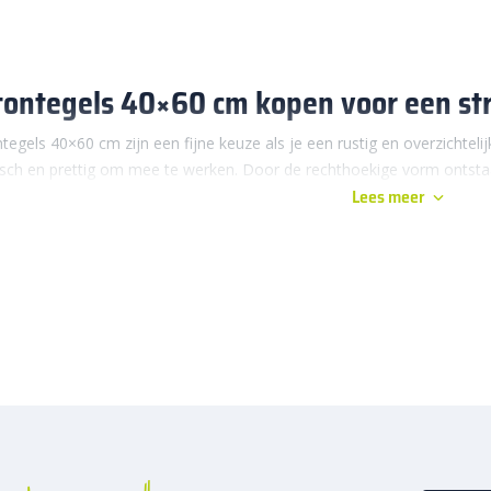
ontegels 40×60 cm kopen voor een str
tegels 40×60 cm zijn een fijne keuze als je een rustig en overzichtelij
isch en prettig om mee te werken. Door de rechthoekige vorm ontstaan 
Lees meer
perfect bij een moderne tuin, maar voelt net zo goed thuis in een meer 
tegels 40×60 cm in verschillende kleuren, diktes en afwerkingen, gesch
etontegels 40×60 cm maak je snel veel meters, zonder dat de tegels 
aan de slag gaat, maar ook een voordeel voor de vakman. Bestellen ga
ing. Heb je vragen of twijfel je over je keuze? Neem dan gerust
contac
e mee.
arom betontegels 40×60 cm zo praktis
tegels 40×60 cm combineren gebruiksgemak met een mooie uitstraling
ustig en strak geheel. Tegelijk blijven de tegels comfortabel om te ve
ikt voor terrassen, tuinpaden en gezellige zitgedeeltes die je dagelijks