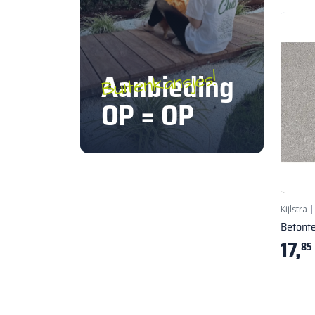
Aanbieding
Buitenkansjes!
OP = OP
Kijlstra
Betont
17,
85