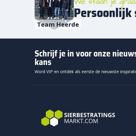
We staan je graa
Persoonlijk 
De me
800 k
Team Heerde
mooi 
bestr
Be
Schrijf je in voor onze nieu
Beton
kans
behou
Word VIP en ontdek als eerste de nieuwste inspirat
het h
afges
Het f
eindr
Kle
Beton
en mod