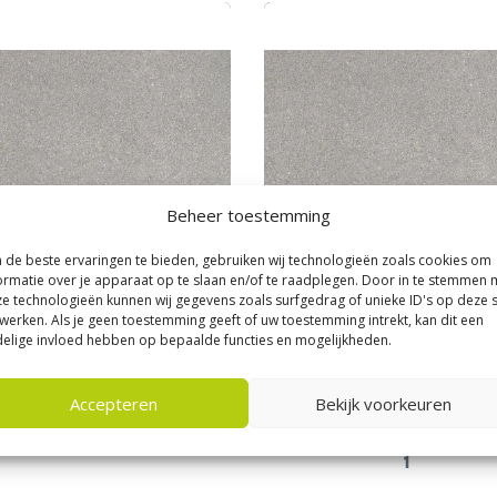
Beheer toestemming
de beste ervaringen te bieden, gebruiken wij technologieën zoals cookies om
ormatie over je apparaat op te slaan en/of te raadplegen. Door in te stemmen 
e technologieën kunnen wij gegevens zoals surfgedrag of unieke ID's op deze s
|
Betontegels 40x60 cm
Kijlstra
|
Betontegels 40x60 cm
werken. Als je geen toestemming geeft of uw toestemming intrekt, kan dit een
egel 40x60x6 Grijs KOMO
Betontegel 40x60x8 Grijs KOM
elige invloed hebben op bepaalde functies en mogelijkheden.
26,
0
70
per m²
per m²
Accepteren
Bekijk voorkeuren
1