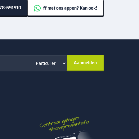
78-691910
ff met ons appen? Kan ook!
berekend op een belasting van ongeveer 500 tot
wbaar bij intensief gebruikte terrassen. Voor een
aagt namelijk bij aan een lange levensduur van je
gheid
de weersomstandigheden. Bij een juiste plaatsing
jn ze geschikt voor terrassen en tuinpaden die
van een facet langs de randen. Dit kleine
 zorgt voor een nette afwerking van het geheel.
 maken. Dit draagt bij aan een verzorgd
40×60 cm
od. Antraciet wordt vaak gekozen voor een strak
ij veel verschillende tuinstijlen en materialen.