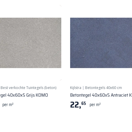
|
Best verkochte Tuintegels (beton)
Kijlstra
|
Betontegels 40x60 cm
egel 40x60x5 Grijs KOMO
Betontegel 40x60x5 Antraciet
22,
65
per m²
per m²