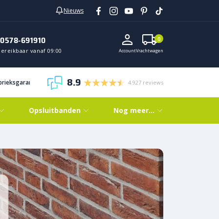
Nieuws
0578-691910
0
Bereikbaar vanaf 09:00
Account
Vrachtwagen
8.9
abrieksgarantie
4.927 reviews
Opsluitbanden
Nog meer…