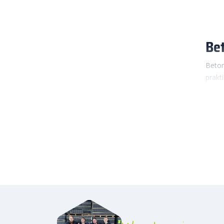
Bet
Beton
prakt
past 
beton
Met b
zelf 
lever
met j
Wa
Beton
een r
gesch