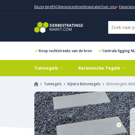
Bezorging
FAQ
Kenniscentrum
Inspiratie
Over ons
Experien
Koop rechtstreeks van de bron
Centrale ligging N
Tuintegels
Keramische Tegels
Tuintegels
Kijlstra Betontegels
Betontegels 40x