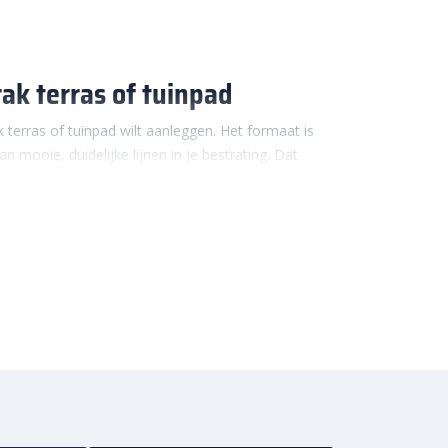
ak terras of tuinpad
k terras of tuinpad wilt aanleggen. Het formaat is
mooie, duidelijke lijnen in je bestrating. Dat
authentieke stijl. Bij Sierbestratingsmarkt vind je
ikt voor allerlei plekken rondom je huis.
zwaar of onhandig worden. Dat is handig als je
at makkelijk online en je kunt rekenen op snelle
t
met ons op, onze specialisten denken graag
ch zijn
 in de tuin. Het formaat is groot genoeg voor
rwerken tijdens het leggen. Daardoor zijn ze heel
 gebruikt.