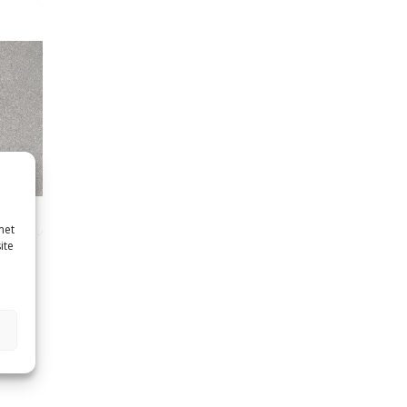
met
ite
O