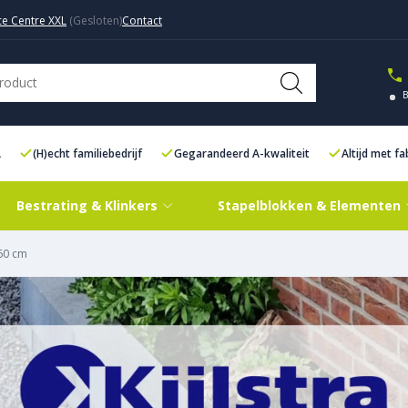
ce Centre XXL
Contact
L
(H)echt familiebedrijf
Gegarandeerd A-kwaliteit
Altijd met f
Bestrating & Klinkers
Stapelblokken & Elementen
60 cm