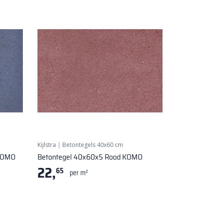
Kijlstra
|
Betontegels 40x60 cm
 KOMO
Betontegel 40x60x5 Rood KOMO
22,
65
per m²