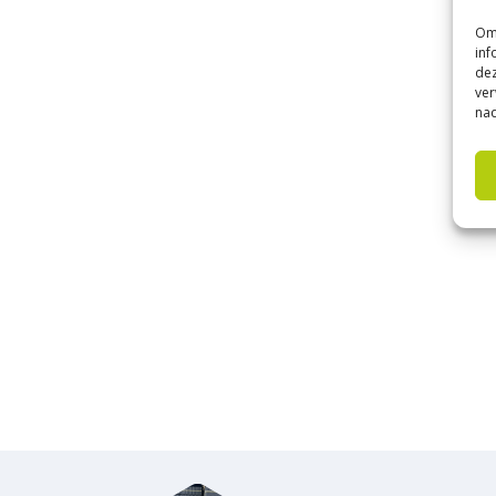
Om 
inf
dez
ver
nad
Ker
Si
Keram
gemak
snell
Zoek 
90×45
krijg
aanle
Wat d
strak