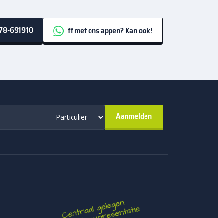
ne 45×90
en op
vtwonen Solostone 90×90
in
terwijl de basis rustig blijft. Wil je breder kijken
els keramiek
en
massief keramiek 3 cm tegel
.
78-691910
ff met ons appen? Kan ook!
aardformaten en passen heel goed bij terrassen
 cm keramiek en legvrijheid maakt deze categorie zo
s, maar leggen minder duidelijk uit waarom deze
g van de tegel. Een rechthoekig formaat geeft meer
ten lijken of een terras meer diepte geven. Zeker
lt minder standaard en krijgt meer karakter, zonder
iendelijk materiaal. Op de hoofdcategorie
, duurzamer en beter bestand tegen krassen dan
n mooie tuin willen maken, maar ook graag
r je prettig over loopt, zonder steeds veel tijd