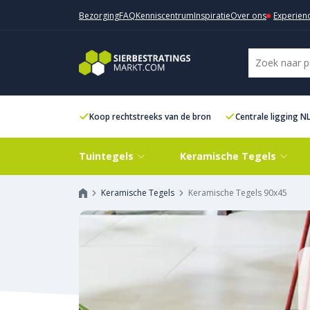
Bezorging
FAQ
Kenniscentrum
Inspiratie
Over ons
Experien
Koop rechtstreeks van de bron
Centrale ligging N
Tuintegels
Keramische Tegels
Keramische Tegels
Keramische Tegels 90x45