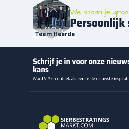
opper
dezelf
We staan je graa
binne
Persoonlijk 
Waa
Team Heerde
Keram
en tu
inter
Schrijf je in voor onze nieu
Veel 
kans
tegel
richt
Word VIP en ontdek als eerste de nieuwste inspirat
in ee
dat h
Daar 
keram
beton
prakt
kwijt