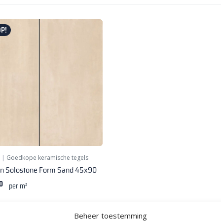
P!
|
Goedkope keramische tegels
n Solostone Form Sand 45x90
0
per m²
Beheer toestemming