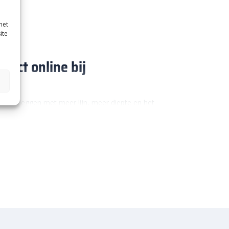
met
ite
rect online bij
wilt aanleggen met meer lijn, meer diepte en het
 keramische tegels 90×45 eenvoudig online, met
ante maat, dan zit je met keramische tegels
 tuin. Daardoor voelt een terras rustiger aan en
teressant voor mensen die iets bijzonders willen
 manieren sterk uitpakt. Je kunt kiezen voor een
heel mooie richting als je meer beweging in het