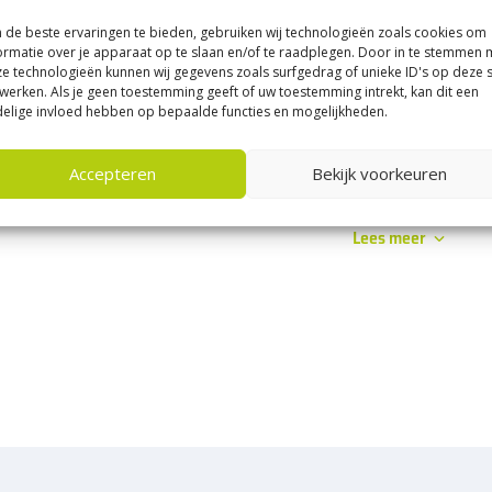
1
de beste ervaringen te bieden, gebruiken wij technologieën zoals cookies om
ormatie over je apparaat op te slaan en/of te raadplegen. Door in te stemmen 
e technologieën kunnen wij gegevens zoals surfgedrag of unieke ID's op deze s
werken. Als je geen toestemming geeft of uw toestemming intrekt, kan dit een
elige invloed hebben op bepaalde functies en mogelijkheden.
amische tegels 90×45 kopen? Bestel di
erbestratingsmarkt
Accepteren
Bekijk voorkeuren
ische tegels 90×45 zijn ideaal als je een exclusief terras of tuinpad 
Lees meer
 van hoogwaardig 3 cm keramiek. Bij
Sierbestratingsmarkt
bestel je
e levering door heel Nederland.
je een tegel die net wat meer karakter geeft dan een standaard vierk
 helemaal goed. Het formaat van 90×45 cm brengt direct richting in de
t een tuinpad meer lengte en diepte. Juist dat maakt deze categorie in
ggen, zonder dat het te druk wordt.
eze categorie extra aantrekkelijk maakt, is dat 90×45 cm op meerdere
 recht legpatroon als je rust wilt, maar halfsteensverband is ook een 