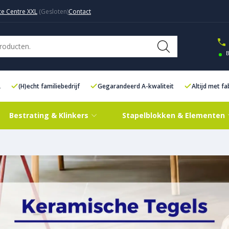
ce Centre XXL
Contact
B
L
(H)echt familiebedrijf
Gegarandeerd A-kwaliteit
Altijd met f
Bestrating & Klinkers
Stapelblokken & Elementen