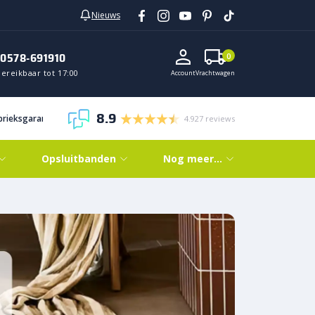
Nieuws
0578-691910
0
ereikbaar tot 17:00
Account
Vrachtwagen
8.9
abrieksgarantie
4.927 reviews
Opsluitbanden
Nog meer…