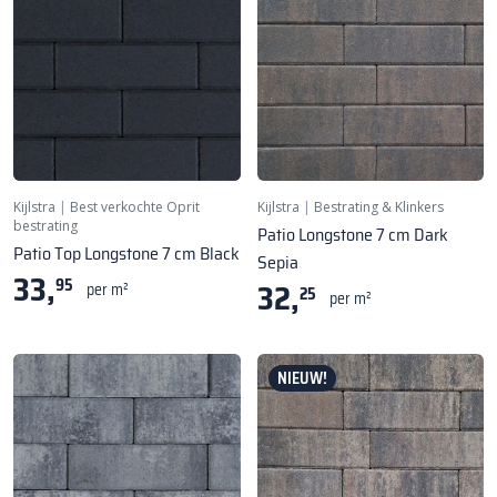
Kijlstra
|
Best verkochte Oprit
Kijlstra
|
Bestrating & Klinkers
bestrating
Patio Longstone 7 cm Dark
Patio Top Longstone 7 cm Black
Sepia
33,
95
32,
per m²
25
per m²
NIEUW!