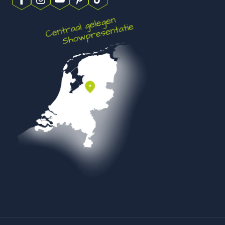
longstones kun je verschillende zones rondom huis mooi op
elkaar laten aansluiten.
Veel keuze in kleuren en uitstraling
Een van de sterke punten van deze categorie is de ruime
keuze in kleuren. Dat maakt het veel makkelijker om een
uitvoering te kiezen die echt past bij jouw smaak. Donkere
tinten zoals antraciet, black en nero grey geven een krachtige
en moderne uitstraling. Die kleuren doen het heel goed bij
woningen met zwarte kozijnen, strakke gevels en een
tuinontwerp met veel rechte lijnen. Ze zorgen voor contrast
en geven je bestrating direct een stoer karakter.
Zoek je juist wat meer nuance of een warmere uitstraling,
dan zijn kleuren zoals oud Drachten, oud Emmen, tricolore,
musselkalk, ocean of dark sepia juist interessant. Daarmee
krijgt het oppervlak wat meer leven, zonder dat het druk
oogt. Zeker als je woning wat klassieker is of als je een tuin
hebt met veel groen en natuurlijke materialen, kunnen zulke