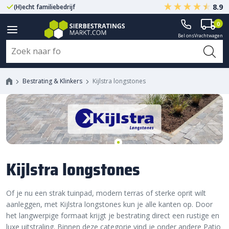
8.9
(H)echt familiebedrijf
Gegarandeerd A-kwaliteit
0
Bel ons
Vrachtwagen
Bestrating & Klinkers
Kijlstra longstones
Kijlstra longstones
Of je nu een strak tuinpad, modern terras of sterke oprit wilt
aanleggen, met Kijlstra longstones kun je alle kanten op. Door
het langwerpige formaat krijgt je bestrating direct een rustige en
luxe uitstraling. Binnen deze categorie vind je onder andere Patio