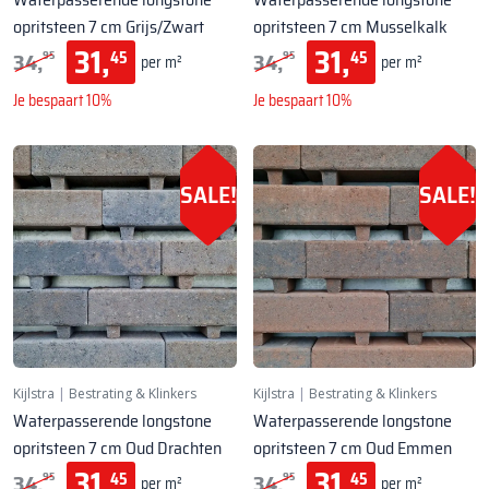
opritsteen 7 cm Grijs/Zwart
opritsteen 7 cm Musselkalk
31,
31,
34,
34,
45
45
95
95
per m²
per m²
Je bespaart 10%
Je bespaart 10%
SALE!
SALE!
Kijlstra
|
Bestrating & Klinkers
Kijlstra
|
Bestrating & Klinkers
Waterpasserende longstone
Waterpasserende longstone
opritsteen 7 cm Oud Drachten
opritsteen 7 cm Oud Emmen
31,
31,
34,
34,
45
45
95
95
per m²
per m²