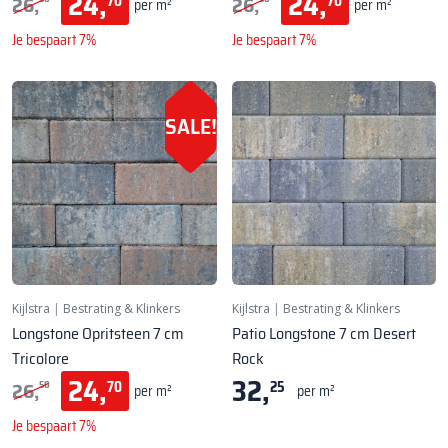
24,
24,
26,
26,
70
70
per m²
per m²
Je bespaart 7%
Je bespaart 7%
SALE!
Kijlstra
|
Bestrating & Klinkers
Kijlstra
|
Bestrating & Klinkers
Longstone Opritsteen 7 cm
Patio Longstone 7 cm Desert
Tricolore
Rock
24,
32,
26,
70
25
50
per m²
per m²
Je bespaart 7%