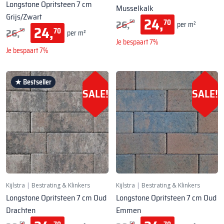
Longstone Opritsteen 7 cm
Musselkalk
Grijs/Zwart
24,
26,
70
50
per m²
24,
26,
70
50
per m²
Je bespaart 7%
Je bespaart 7%
★ Bestseller
SALE!
SALE!
Kijlstra
|
Bestrating & Klinkers
Kijlstra
|
Bestrating & Klinkers
Longstone Opritsteen 7 cm Oud
Longstone Opritsteen 7 cm Oud
Drachten
Emmen
50
50