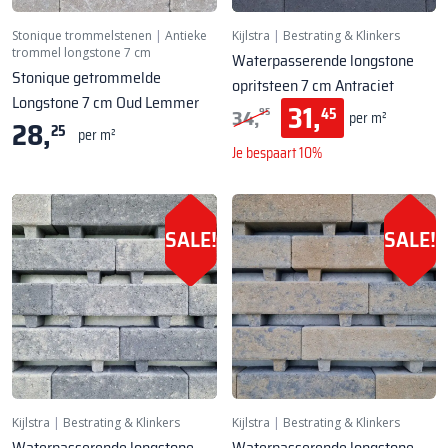
Stonique trommelstenen
|
Antieke
Kijlstra
|
Bestrating & Klinkers
trommel longstone 7 cm
Waterpasserende longstone
Stonique getrommelde
opritsteen 7 cm Antraciet
Longstone 7 cm Oud Lemmer
31,
34,
45
95
per m²
28,
25
per m²
Je bespaart 10%
SALE!
SALE!
Kijlstra
|
Bestrating & Klinkers
Kijlstra
|
Bestrating & Klinkers
Waterpasserende longstone
Waterpasserende longstone