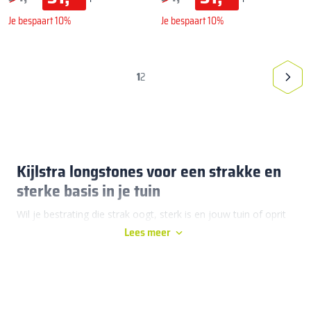
Je bespaart 10%
Je bespaart 10%
1
2
Kijlstra longstones voor een strakke en
sterke basis in je tuin
Wil je bestrating die strak oogt, sterk is en jouw tuin of oprit
Lees meer
direct meer uitstraling geeft? Dan zijn Kijlstra longstones een
hele slimme keuze. Door het langwerpige formaat creëer je
eenvoudig een rustige basis met duidelijke lijnen. Dat maakt
deze stenen heel geschikt voor een moderne tuin, een nette
voortuin, een stijlvol terras of een oprit die tegen intensief