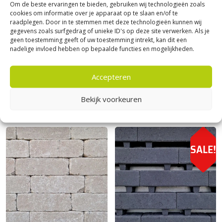
Om de beste ervaringen te bieden, gebruiken wij technologieën zoals
cookies om informatie over je apparaat op te slaan en/of te
raadplegen. Door in te stemmen met deze technologieën kunnen wij
gegevens zoals surfgedrag of unieke ID's op deze site verwerken. Als je
geen toestemming geeft of uw toestemming intrekt, kan dit een
nadelige invloed hebben op bepaalde functies en mogelijkheden.
Stonique trommelstenen
|
Antieke
Stonique trommelstenen
|
Antieke
trommel longstone 7 cm
trommel longstone 7 cm
Stonique getrommelde
Stonique getrommelde
Accepteren
Longstone 7 cm Oud Drachten
Longstone 7 cm Oud Emmen
28,
28,
Bekijk voorkeuren
25
25
per m²
per m²
SALE!