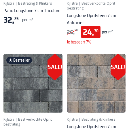
Kijlstra
|
Bestrating & Klinkers
Kijlstra
|
Best verkochte Oprit
bestrating
Patio Longstone 7 cm Tricolore
Longstone Opritsteen 7 cm
32,
25
per m²
Antraciet
24,
26,
70
50
per m²
Je bespaart 7%
★ Bestseller
SALE!
SALE!
Kijlstra
|
Best verkochte Oprit
Kijlstra
|
Bestrating & Klinkers
bestrating
Longstone Opritsteen 7 cm