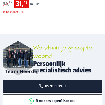
31,
34,
45
95
per m²
Je bespaart 10%
We staan je graag te
woord!
Persoonlijk
specialistisch advies
Team Heerde
0578-691910
ff met ons appen? Kan ook!