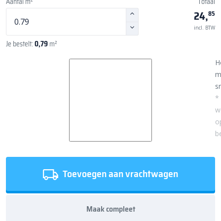
Aantal m²
Totaal
24,
85
incl. BTW
Je bestelt:
0,79
m²
H
m
sn
*
w
o
b
Toevoegen aan vrachtwagen
Maak compleet