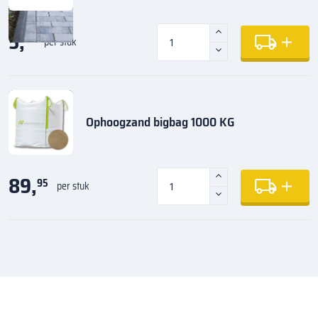
5,
35
per stuk
Ophoogzand bigbag 1000 KG
89,
95
per stuk