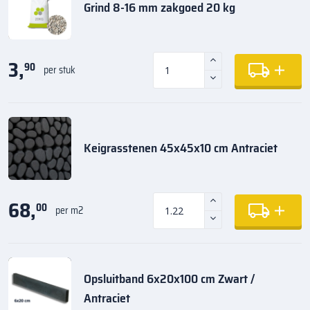
Grind 8-16 mm zakgoed 20 kg
3,
90
per stuk
Keigrasstenen 45x45x10 cm Antraciet
68,
00
per m2
Opsluitband 6x20x100 cm Zwart /
Antraciet