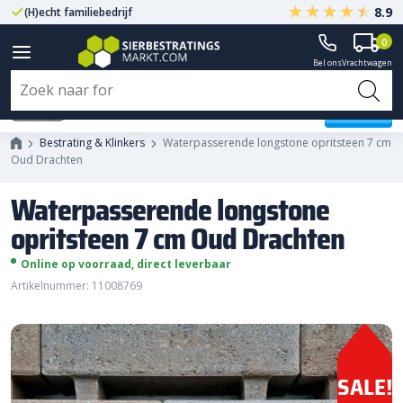
8.9
(H)echt familiebedrijf
Gegarandeerd A-kwaliteit
0
Bel ons
Vrachtwagen
Waterpasserende longstone
opritsteen 7 cm Oud Drachten
Bestrating & Klinkers
Waterpasserende longstone opritsteen 7 cm
Oud Drachten
Waterpasserende longstone
opritsteen 7 cm Oud Drachten
Online op voorraad, direct leverbaar
Artikelnummer: 11008769
SALE!