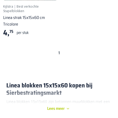
Kijlstra
|
Best verkochte
Stapelblokken
Linea strak 15x15x60 cm
Tricolore
4,
75
per stuk
1
Linea blokken 15x15x60 kopen bij
Sierbestratingsmarkt
Linea blokken 15x15x60 zijn betonnen muurblokken met een
Lees meer
lengte van 60 cm, een hoogte van 15 cm en een diepte van
15 cm, bedoeld voor het stapelen van strakke