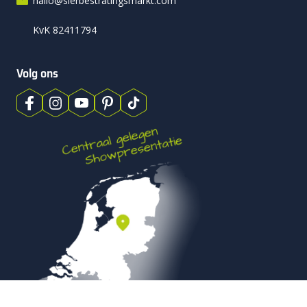
hallo@sierbestratingsmarkt.com
KvK 82411794
Volg ons