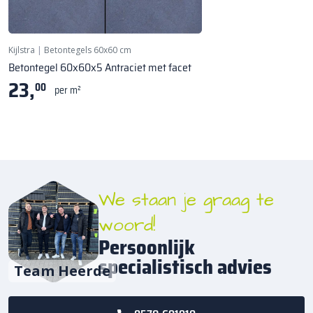
Kijlstra
|
Betontegels 60x60 cm
Betontegel 60x60x5 Antraciet met facet
23,
00
per m²
We staan je graag te
woord!
Persoonlijk
specialistisch advies
Team Heerde