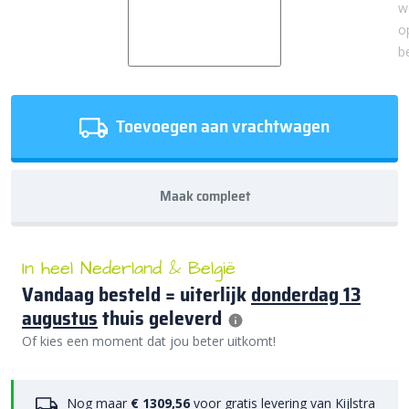
w
o
b
Toevoegen aan vrachtwagen
Maak compleet
In heel Nederland & België
Vandaag besteld = uiterlijk
donderdag 13
augustus
thuis geleverd
Of kies een moment dat jou beter uitkomt!
Nog maar
€ 1309,56
voor gratis levering van
Kijlstra