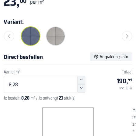
23,
00
per m²
Variant:
Direct bestellen
Verpakkingsinfo
Aantal m²
Totaal
190,
44
incl. BTW
Je bestelt:
8,28
m²
/ Je ontvangt
23
stuk(s)
H
m
sn
*