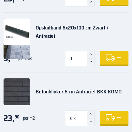
Opsluitband 6x20x100 cm Zwart /
Antraciet
5,
35
per stuk
Betonklinker 6 cm Antraciet BKK KOMO
23,
90
per m2