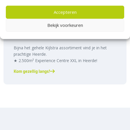
Accepteren
Bezoek Experience Centre XXL
Bekijk voorkeuren
Heerde!
Bijna het gehele Kijlstra assortiment vind je in het
prachtige Heerde.
★ 2.500m² Experience Centre XXL in Heerde!
Kom gezellig langs!