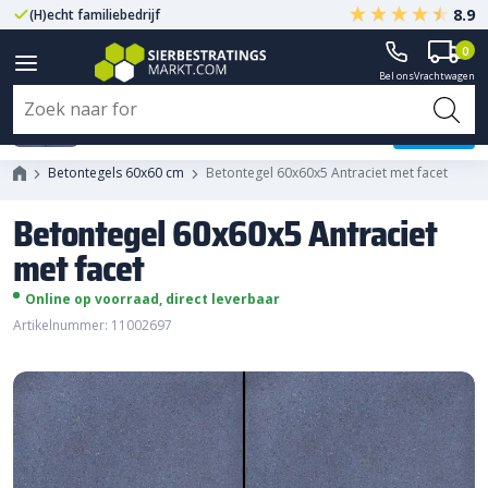
8.9
(H)echt familiebedrijf
Gegarandeerd A-kwaliteit
0
Bel ons
Vrachtwagen
Betontegel 60x60x5 Antraciet
met facet
Betontegels 60x60 cm
Betontegel 60x60x5 Antraciet met facet
Betontegel 60x60x5 Antraciet
met facet
Online op voorraad, direct leverbaar
Artikelnummer: 11002697