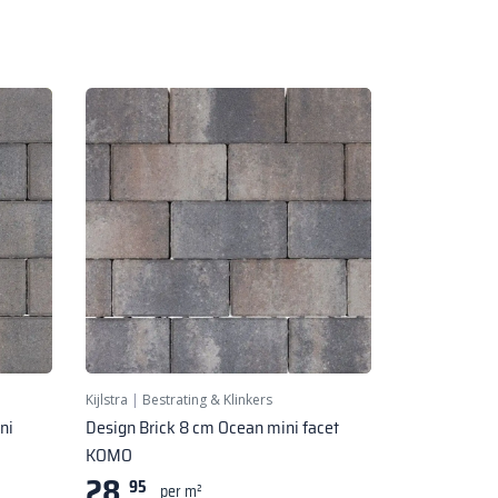
Kijlstra
|
Bestrating & Klinkers
ni
Design Brick 8 cm Ocean mini facet
KOMO
28,
95
per m²