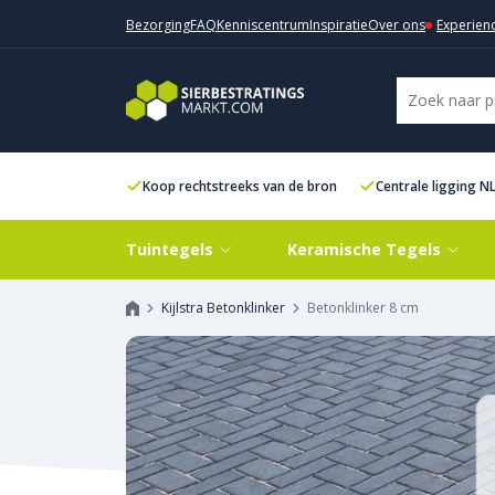
Bezorging
FAQ
Kenniscentrum
Inspiratie
Over ons
Experien
Koop rechtstreeks van de bron
Centrale ligging N
Tuintegels
Keramische Tegels
Kijlstra Betonklinker
Betonklinker 8 cm