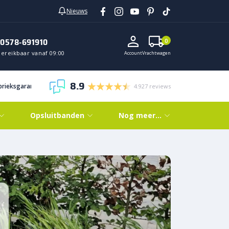
Nieuws
0578-691910
0
Bereikbaar vanaf 09:00
Account
Vrachtwagen
8.9
abrieksgarantie
4.927 reviews
Opsluitbanden
Nog meer…