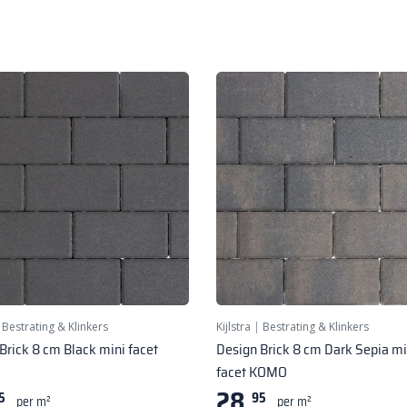
|
Bestrating & Klinkers
Kijlstra
|
Bestrating & Klinkers
Brick 8 cm Black mini facet
Design Brick 8 cm Dark Sepia mi
facet KOMO
28,
5
95
per m²
per m²