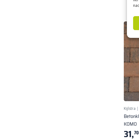
nad
Kijlstra
Betonk
KOMO
31,
70