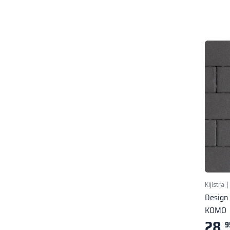
Kijlstra
Design 
KOMO
28,
9