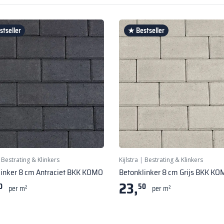
tseller
★ Bestseller
|
Bestrating & Klinkers
Kijlstra
|
Bestrating & Klinkers
linker 8 cm Antraciet BKK KOMO
Betonklinker 8 cm Grijs BKK K
23,
0
50
per m²
per m²