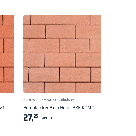
Kijlstra
|
Bestrating & Klinkers
OMO
Betonklinker 8 cm Heide BKK KOMO
27,
25
per m²