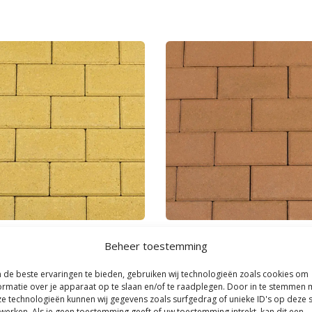
|
Bestrating & Klinkers
Kijlstra
|
Bestrating & Klinkers
Beheer toestemming
linker 8 cm Geel BKK KOMO
Betonklinker 8 cm Gasselterbru
KOMO
0
de beste ervaringen te bieden, gebruiken wij technologieën zoals cookies om
per m²
31,
ormatie over je apparaat op te slaan en/of te raadplegen. Door in te stemmen 
70
per m²
e technologieën kunnen wij gegevens zoals surfgedrag of unieke ID's op deze s
werken. Als je geen toestemming geeft of uw toestemming intrekt, kan dit een