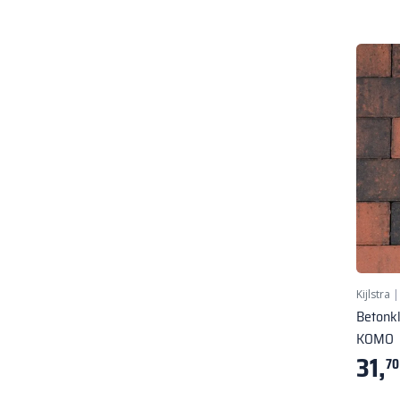
Kijlstra
Betonk
KOMO
31,
70