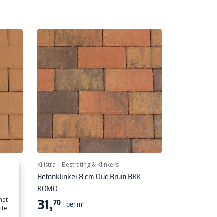
Kijlstra
|
Bestrating & Klinkers
in BKK
Betonklinker 8 cm Oud Bruin BKK
KOMO
31,
met
70
per m²
ite