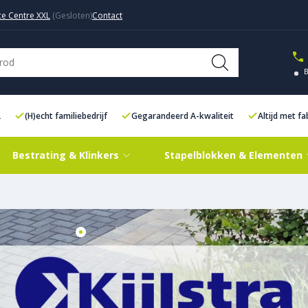
ce Centre XXL
Contact
L
(H)echt familiebedrijf
Gegarandeerd A-kwaliteit
Altijd met f
Bestrating & Klinkers
Stapelblokken & Elementen