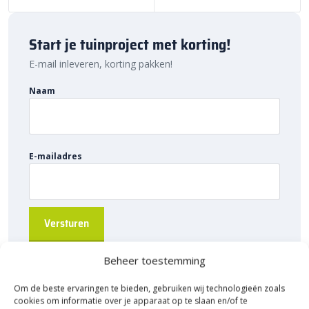
eenvoudig online. Dankzij ons brede assortiment en scherpe
prijzen vind je altijd de juiste oplossing voor jouw project. Ontdek
de hoogwaardige kwaliteit, voordelige prijs en snelle levering bij
Start je tuinproject met korting!
Sierbestratingsmarkt.com.
E-mail inleveren, korting pakken!
Naam
E-mailadres
Beheer toestemming
Om de beste ervaringen te bieden, gebruiken wij technologieën zoals
cookies om informatie over je apparaat op te slaan en/of te