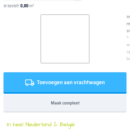
Je bestelt:
0,80
m²
H
m
sn
*
w
o
b
Toevoegen aan vrachtwagen
Maak compleet
In heel Nederland & België