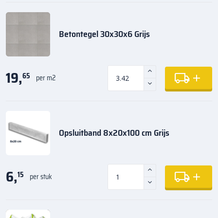
Betontegel 30x30x6 Grijs
19,
65
per m2
Opsluitband 8x20x100 cm Grijs
6,
15
per stuk