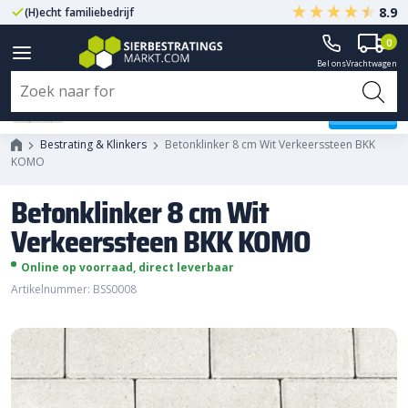
8.9
(H)echt familiebedrijf
Gegarandeerd A-kwaliteit
0
Bel ons
Vrachtwagen
Betonklinker 8 cm Wit
Verkeerssteen BKK KOMO
Bestrating & Klinkers
Betonklinker 8 cm Wit Verkeerssteen BKK
KOMO
Betonklinker 8 cm Wit
Verkeerssteen BKK KOMO
Online op voorraad, direct leverbaar
Artikelnummer: BSS0008