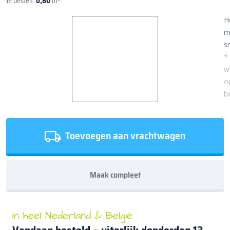
Je bestelt:
0,80
m²
H
m
sn
*
w
o
b
Toevoegen aan vrachtwagen
Maak compleet
In heel Nederland & België