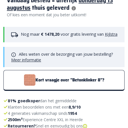
Vandaag besteld = uiterlijk
donderdag 13
augustus
thuis geleverd
Of kies een moment dat jou beter uitkomt!
Nog maar
€ 1478,20
voor gratis levering van
Kijlstra
Alles weten over de bezorging van jouw bestelling?
Meer informatie
Kort vraagje over "Betonklinker 8"?
81% goedkoper
dan het gemiddelde
Klanten beoordelen ons met een
8,9/10
4 generaties vakmanschap sinds
1954
2500m²
Experience Centre XXL in Heerde
Retourneren?
Snel en eenvoudig bij ons