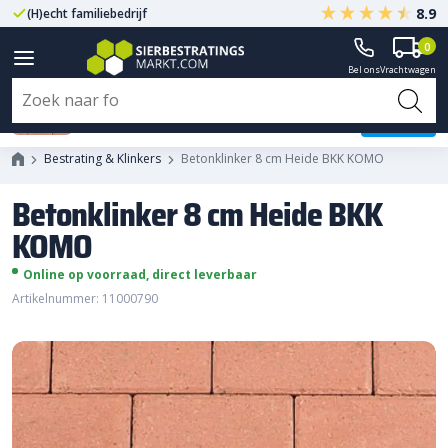
8.9
(H)echt familiebedrijf
Gegarandeerd A-kwaliteit
0
Bel ons
Vrachtwagen
Betonklinker 8 cm Heide BKK
KOMO
Bestrating & Klinkers
Betonklinker 8 cm Heide BKK KOMO
Betonklinker 8 cm Heide BKK
KOMO
Online op voorraad, direct leverbaar
Artikelnummer: 11000790