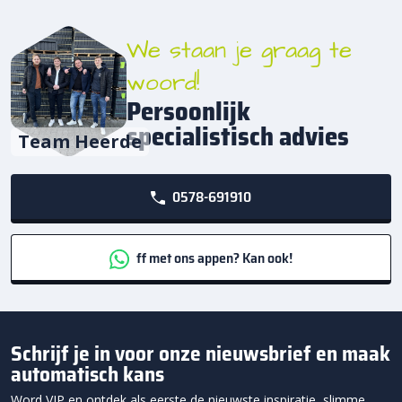
We staan je graag te
woord!
Persoonlijk
specialistisch advies
Team Heerde
0578-691910
ff met ons appen? Kan ook!
Schrijf je in voor onze nieuwsbrief en maak
automatisch kans
Word VIP en ontdek als eerste de nieuwste inspiratie, slimme