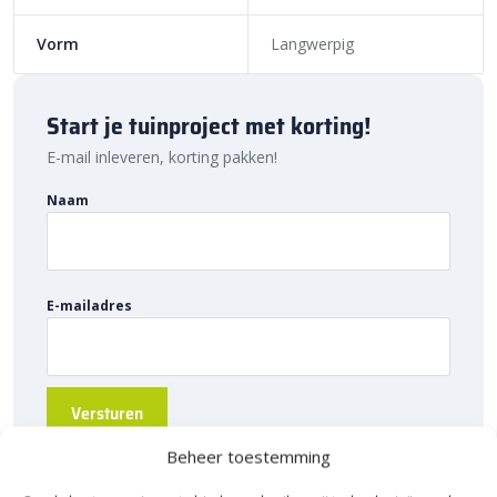
de hoogwaardige kwaliteit, voordelige prijs en snelle levering bij
Vorm
Langwerpig
Sierbestratingsmarkt.com.
Start je tuinproject met korting!
E-mail inleveren, korting pakken!
Naam
E-mailadres
Beheer toestemming