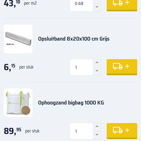
43,
10
per m2
Opsluitband 8x20x100 cm Grijs
6,
15
per stuk
Ophoogzand bigbag 1000 KG
89,
95
per stuk