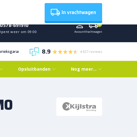
Nieuws
In vrachtwagen
0578-691910
0
Opent weer om 09:00
Account
Vrachtwagen
8.9
abrieksgarantie
4.927 reviews
Opsluitbanden
Nog meer…
MO