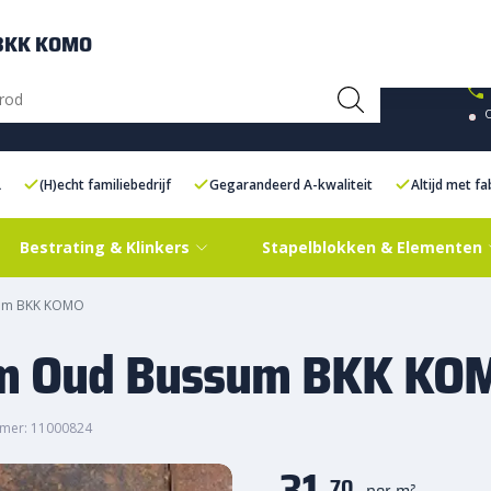
ce Centre XXL
Contact
 BKK KOMO
L
(H)echt familiebedrijf
Gegarandeerd A-kwaliteit
Altijd met f
Bestrating & Klinkers
Stapelblokken & Elementen
sum BKK KOMO
cm Oud Bussum BKK KO
mer: 11000824
31,
70
per m²