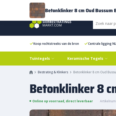
Bezorging
FAQ
Kenniscentrum
Inspiratie
Over ons
Experien
Betonklinker 8 cm Oud Bussum
Koop rechtstreeks van de bron
Centrale ligging N
Tuintegels
Keramische Tegels
Bestrating & Klinkers
Betonklinker 8 cm Oud Bus
Betonklinker 8 
Online op voorraad, direct leverbaar
Artikelnum