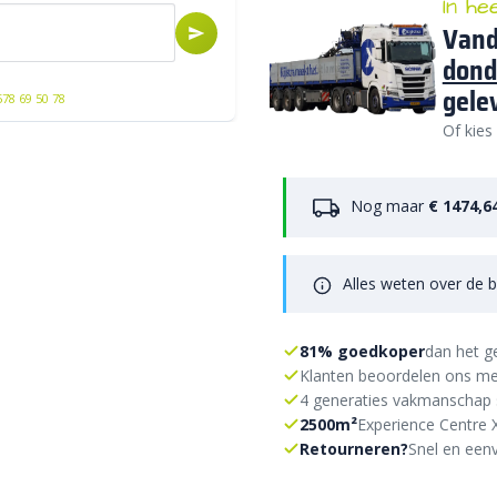
In he
Vand
dond
gele
578 69 50 78
Of kies
Nog maar
€ 1474,6
Alles weten over de b
81% goedkoper
dan het g
Klanten beoordelen ons me
4 generaties vakmanschap 
2500m²
Experience Centre 
Retourneren?
Snel en eenv