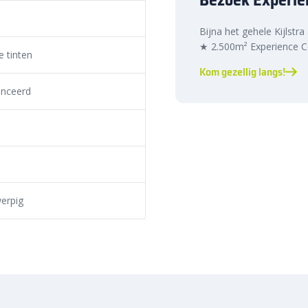
lijk met de juiste voeg legt.
oorkom onkruidgroei. Sluit het
Bijna het gehele Kijlstra
rzakken te voorkomen.
★ 2.500m² Experience Ce
 tinten
elle levering
Kom gezellig langs!
nceerd
etonklinkers
eenvoudig online.
d je altijd de juiste oplossing
, voordelige prijs en snelle
erpig