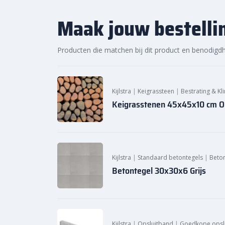
Maak jouw bestelli
Producten die matchen bij dit product en benodigd
Kijlstra
|
Keigrassteen
|
Bestrating & Kl
Keigrasstenen 45x45x10 cm O
Kijlstra
|
Standaard betontegels
|
Beto
Betontegel 30x30x6 Grijs
Kijlstra
|
Opsluitband
|
Goedkope opsl