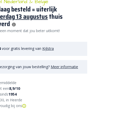
el Nederland & België
aag besteld = uiterlijk
erdag 13 augustus
thuis
verd
 een moment dat jou beter uitkomt!
4
voor gratis levering van
Kijlstra
ezorging van jouw bestelling?
Meer informatie
emiddelde
t een
8,9/10
sinds
1954
XXL in Heerde
oudig bij ons