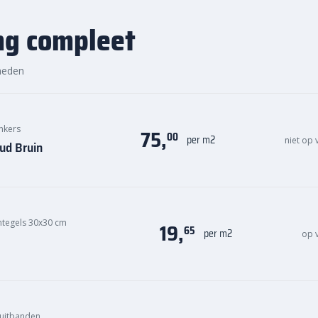
ng compleet
heden
inkers
75,
00
per m2
niet op
ud Bruin
ntegels 30x30 cm
19,
65
per m2
op 
uitbanden