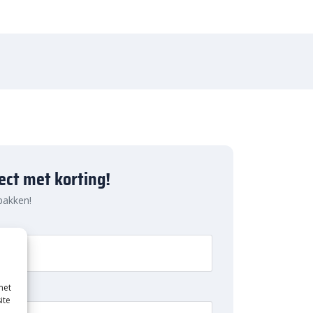
ject met korting!
 pakken!
met
ite