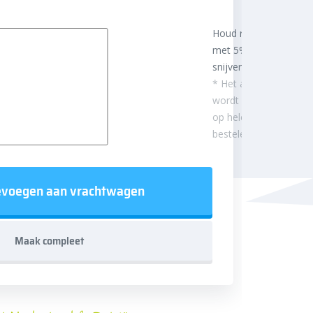
Houd rekening
met 5%
snijverlies
* Het aantal m²
wordt afgerond
op hele
besteleenheden.
voegen aan vrachtwagen
Maak compleet