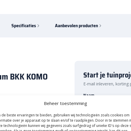
Specificaties
Aanbevolen producten
Start je tuinpro
ssum BKK KOMO
E-mail inleveren, korting
Naam
 de Betonklinker 8 cm Oud
Beheer toestemming
teen in klinkerformaat is
 alleen perfect voor de aanleg
de beste ervaringen te bieden, gebruiken wij technologieën zoals cookies om
it. De steen kan in verschillende
ormatie over je apparaat op te slaan en/of te raadplegen. Door in te stemmen 
E-mailadres
Uitsluitend A-Kwaliteit!
alfsteens- en elleboogverband.
e technologieën kunnen wij gegevens zoals surfgedrag of unieke ID's op deze s
werken. Als je geen toestemming geeft of uw toestemming intrekt, kan dit een