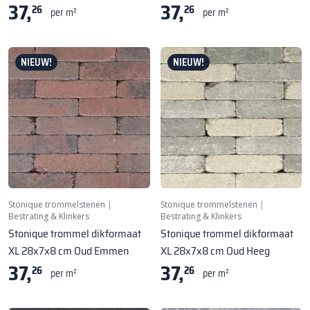
37,
37,
26
26
per m²
per m²
NIEUW!
NIEUW!
Stonique trommelstenen
|
Stonique trommelstenen
|
Bestrating & Klinkers
Bestrating & Klinkers
Stonique trommel dikformaat
Stonique trommel dikformaat
XL 28x7x8 cm Oud Emmen
XL 28x7x8 cm Oud Heeg
37,
37,
26
26
per m²
per m²