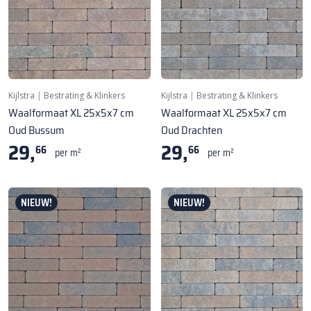
Kijlstra
|
Bestrating & Klinkers
Kijlstra
|
Bestrating & Klinkers
Waalformaat XL 25x5x7 cm
Waalformaat XL 25x5x7 cm
Oud Bussum
Oud Drachten
29,
29,
66
66
per m²
per m²
NIEUW!
NIEUW!