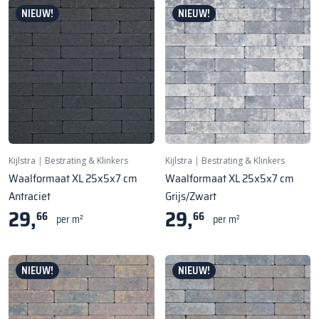
NIEUW!
NIEUW!
Kijlstra
|
Bestrating & Klinkers
Kijlstra
|
Bestrating & Klinkers
Waalformaat XL 25x5x7 cm
Waalformaat XL 25x5x7 cm
Antraciet
Grijs/Zwart
29,
29,
66
66
per m²
per m²
NIEUW!
NIEUW!