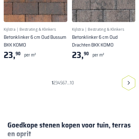
Kijlstra
|
Bestrating & Klinkers
Kijlstra
|
Bestrating & Klinkers
Betonklinker 6 cm Oud Bussum
Betonklinker 6 cm Oud
BKK KOMO
Drachten BKK KOMO
23,
23,
90
90
per m²
per m²
1
2
3
4
5
6
7
10
...
Goedkope stenen kopen voor tuin, terras
en oprit