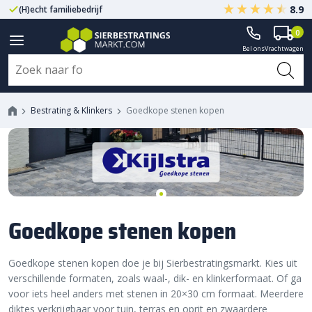
8.9
(H)echt familiebedrijf
Gegarandeerd A-kwaliteit
0
Bel ons
Vrachtwagen
Bestrating & Klinkers
Goedkope stenen kopen
Goedkope stenen kopen
Goedkope stenen kopen doe je bij Sierbestratingsmarkt. Kies uit
verschillende formaten, zoals waal-, dik- en klinkerformaat. Of ga
voor iets heel anders met stenen in 20×30 cm formaat. Meerdere
diktes verkrijgbaar voor tuin, terras en oprit en zwaardere