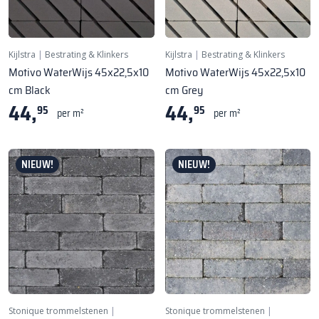
Kijlstra
|
Bestrating & Klinkers
Kijlstra
|
Bestrating & Klinkers
Motivo WaterWijs 45x22,5x10
Motivo WaterWijs 45x22,5x10
cm Black
cm Grey
44,
44,
95
95
per m²
per m²
NIEUW!
NIEUW!
Stonique trommelstenen
|
Stonique trommelstenen
|