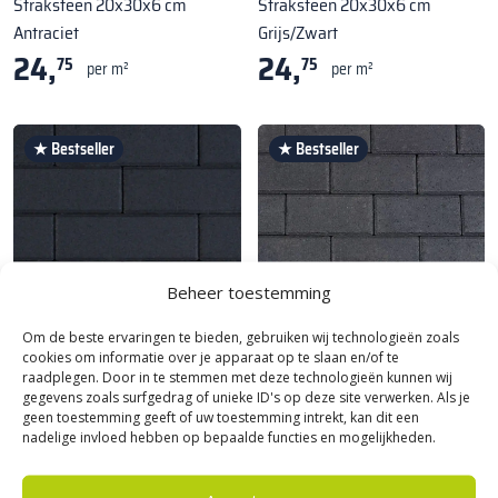
Straksteen 20x30x6 cm
Straksteen 20x30x6 cm
Antraciet
Grijs/Zwart
24,
24,
75
75
per m²
per m²
★ Bestseller
★ Bestseller
Beheer toestemming
Om de beste ervaringen te bieden, gebruiken wij technologieën zoals
cookies om informatie over je apparaat op te slaan en/of te
raadplegen. Door in te stemmen met deze technologieën kunnen wij
Kijlstra
|
Best verkochte Oprit
Kijlstra
|
Best verkochte Oprit
gegevens zoals surfgedrag of unieke ID's op deze site verwerken. Als je
bestrating
bestrating
geen toestemming geeft of uw toestemming intrekt, kan dit een
Patio Top Longstone 7 cm Black
Betonklinker 6 cm Antraciet
nadelige invloed hebben op bepaalde functies en mogelijkheden.
33,
BKK KOMO
95
per m²
23,
90
per m²