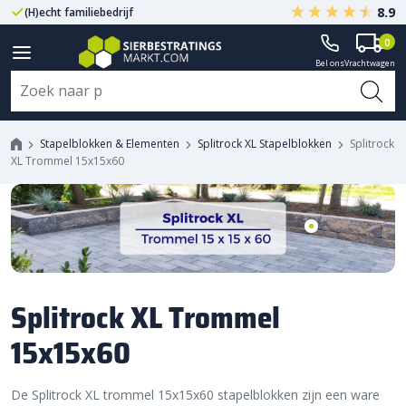
8.9
(H)echt familiebedrijf
Gegarandeerd A-kwaliteit
0
Bel ons
Vrachtwagen
Stapelblokken & Elementen
Splitrock XL Stapelblokken
Splitrock
XL Trommel 15x15x60
Splitrock XL Trommel
15x15x60
De Splitrock XL trommel 15x15x60 stapelblokken zijn een ware