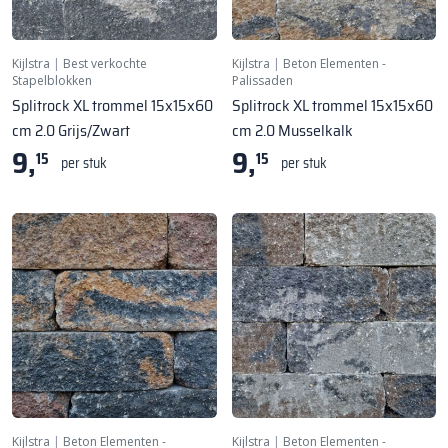
Kijlstra
|
Best verkochte
Kijlstra
|
Beton Elementen -
Stapelblokken
Palissaden
Splitrock XL trommel 15x15x60
Splitrock XL trommel 15x15x60
cm 2.0 Grijs/Zwart
cm 2.0 Musselkalk
9,
9,
15
15
per stuk
per stuk
Kijlstra
|
Beton Elementen -
Kijlstra
|
Beton Elementen -