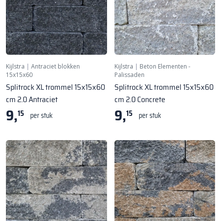
Kijlstra
|
Antraciet blokken
Kijlstra
|
Beton Elementen -
15x15x60
Palissaden
Splitrock XL trommel 15x15x60
Splitrock XL trommel 15x15x60
cm 2.0 Antraciet
cm 2.0 Concrete
9,
9,
15
15
per stuk
per stuk