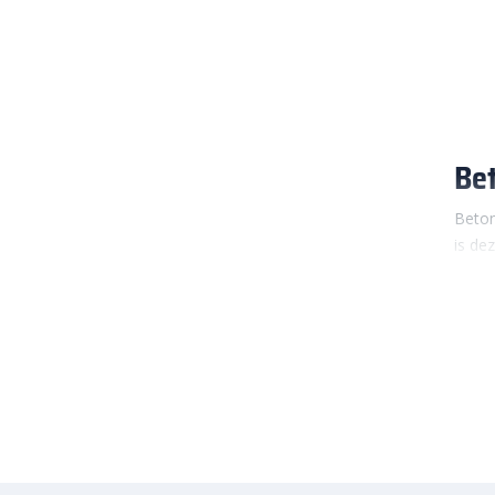
Bet
Beton
is de
Met e
de sc
stand
netjes
Bij
Si
kleur
bestr
gebru