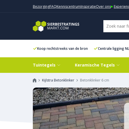
Bezorging
FAQ
Kenniscentrum
Inspiratie
Over ons
Experien
Koop rechtstreeks van de bron
Centrale ligging N
Tuintegels
Keramische Tegels
Kijlstra Betonklinker
Betonklinker 6 cm