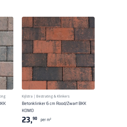
ting
Kijlstra
|
Bestrating & Klinkers
BKK
Betonklinker 6 cm Rood/Zwart BKK
KOMO
23,
90
per m²