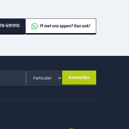
itten en tegelijk mooi werkt in de tuin. Je krijgt
78-691910
ff met ons appen? Kan ook!
.
projecten. Voor een terras of tuinpad is 6 cm ruim
le personenauto’s en een goed aangelegde
randen. Met passende
opsluitbanden
voorkom je
ggen in verschillende verbanden, zoals
wordt vaak halfsteensverband gekozen omdat dit
ker, omdat de belasting van banden beter over het
 je snel aan de slag met een tuin of oprit die
on met deklaag is beter wanneer je bestrating