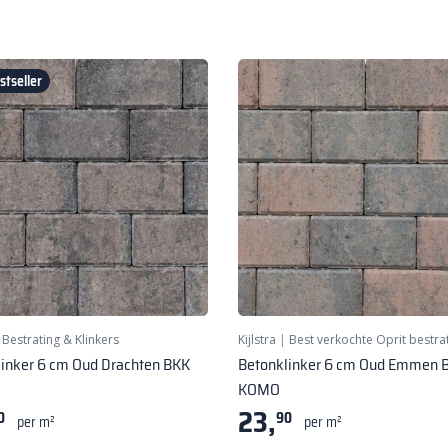
tseller
|
Bestrating & Klinkers
Kijlstra
|
Best verkochte Oprit bestra
linker 6 cm Oud Drachten BKK
Betonklinker 6 cm Oud Emmen 
KOMO
23,
0
90
per m²
per m²