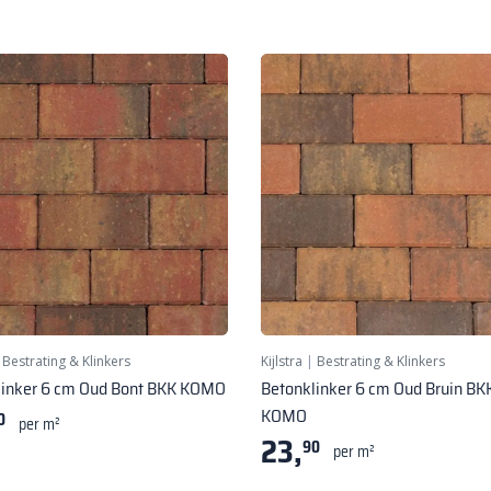
|
Bestrating & Klinkers
Kijlstra
|
Bestrating & Klinkers
linker 6 cm Oud Bont BKK KOMO
Betonklinker 6 cm Oud Bruin BK
KOMO
0
per m²
23,
90
per m²