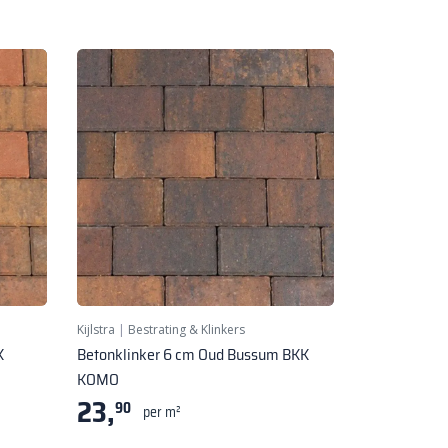
Kijlstra
|
Bestrating & Klinkers
K
Betonklinker 6 cm Oud Bussum BKK
KOMO
23,
90
per m²