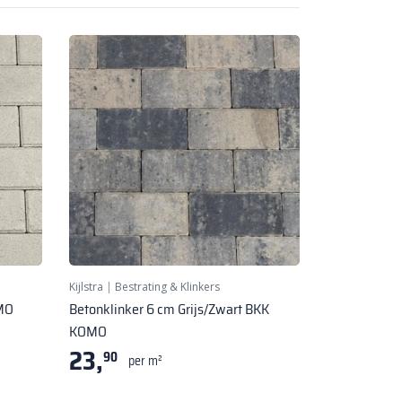
Kijlstra
|
Bestrating & Klinkers
OMO
Betonklinker 6 cm Grijs/Zwart BKK
KOMO
23,
90
per m²