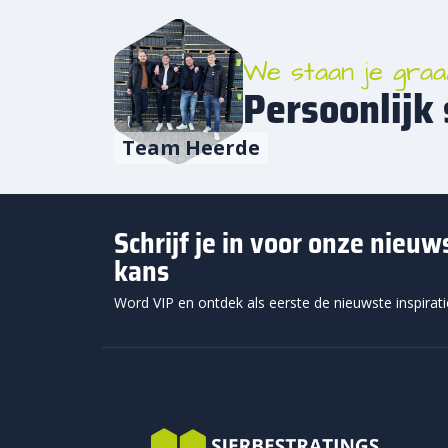
Wa
We staan je graa
Beton
Persoonlijk 
een p
De di
Team Heerde
stevi
funde
dat d
Schrijf je in voor onze nieu
Een a
kans
halfs
Word VIP en ontdek als eerste de nieuwste inspirat
rusti
straa
weer 
St
Stand