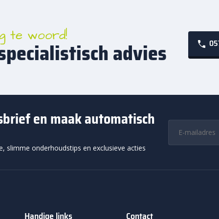
arom kiezen voor betonklinker 6 cm?
g te woord!
klinker 6 cm is populair omdat deze steen sterk genoeg is voor veel opr
05
specialistisch advies
raktische klinker die betaalbaar, veelzijdig en makkelijk te verwerken is
kte van 6 cm maakt deze betonklinker geschikt voor veel particuliere 
g. Voor een oprit is deze dikte geschikt wanneer het gaat om norma
ring. Denk aan een verdicht zandbed, voldoende afschot en sterke 
e klinkers aan de zijkanten gaan schuiven.
wsbrief en maak automatisch
nder voordeel is het handzame formaat. Betonklinkers zijn goed te le
teensverband, elleboogverband en visgraatverband. Voor tuinpaden 
ie, slimme onderhoudstips en exclusieve acties
g oogt. Voor opritten is elleboogverband of visgraatverband vaak ster
twerk wordt verdeeld. Bestel je jouw betonklinker 6 cm online, dan kun
netjes en stevig aanvoelt.
andaardbeton of beton met deklaag?
aardbeton is de voordelige keuze voor een simpele, sterke basis. Bet
Handige links
Contact