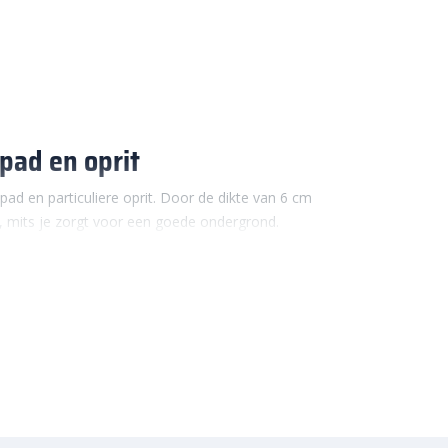
pad en oprit
npad en particuliere oprit. Door de dikte van 6 cm
, mits je zorgt voor een goede ondergrond.
 Je gebruikt deze klinkers voor een strak pad naar
s met de auto op rijdt. De steen is verkrijgbaar in
nvoudige basis of een uitvoering die langer
lende kleuren, van effen tinten tot genuanceerde
ng, tuin en smaak. Wil je vooral voordelig
 langer mooi blijft en minder gevoelig is voor