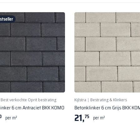
tseller
|
Best verkochte Oprit bestrating
Kijlstra
|
Bestrating & Klinkers
linker 6 cm Antraciet BKK KOMO
Betonklinker 6 cm Grijs BKK K
21,
0
75
per m²
per m²