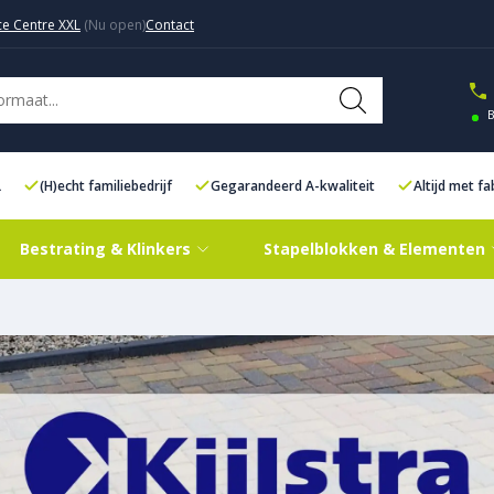
ce Centre XXL
Contact
B
L
(H)echt familiebedrijf
Gegarandeerd A-kwaliteit
Altijd met f
Bestrating & Klinkers
Stapelblokken & Elementen