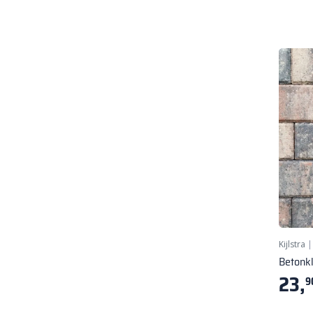
Kijlstra
Betonk
23,
9