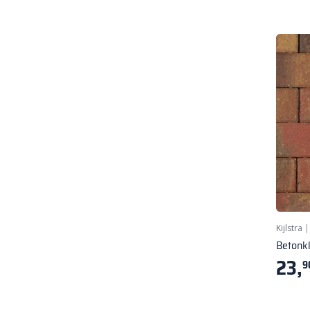
Kijlstra
Betonk
23,
9