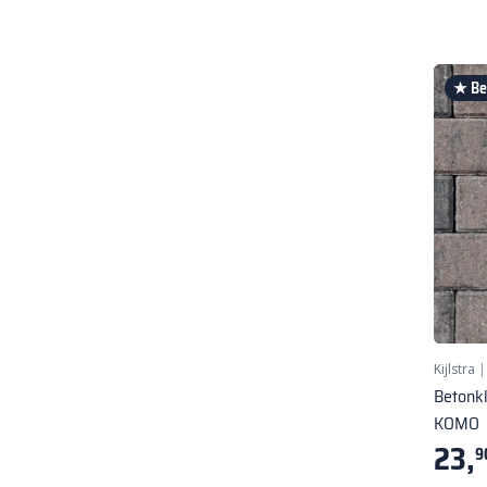
★ Bes
Kijlstra
Betonk
KOMO
23,
9