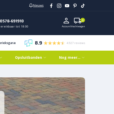
Nieuws
0578-691910
0
ereikbaar tot 18:00
Account
Vrachtwagen
8.9
abrieksgarantie
4.927 reviews
Opsluitbanden
Nog meer…