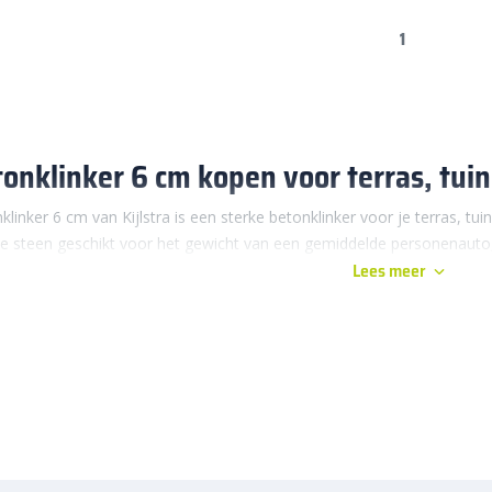
1
onklinker 6 cm kopen voor terras, tuin
klinker 6 cm van Kijlstra is een sterke betonklinker voor je terras, tui
ze steen geschikt voor het gewicht van een gemiddelde personenauto
Lees meer
en betonklinker 6 cm leg je een stevige en betaalbare basis in je tuin.
huur, een praktisch terras achter het huis of een oprit waar je dagelijk
aardbeton en beton met deklaag, waardoor je zelf kiest tussen een ee
 blijft.
erbestratingsmarkt
bestel je betonklinker 6 cm van Kijlstra in verschil
en met meer diepte. Zo kies je makkelijk een steen die past bij je woni
aten, dan is standaardbeton een slimme keuze. Wil je dat je bestrating
ikssporen, dan is beton met deklaag vaak interessanter.