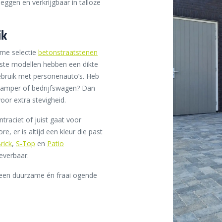
e leggen en verkrijgbaar in talloze
ik
ime selectie
betonstraatstenen
eeste modellen hebben een dikte
ebruik met personenauto’s. Heb
 camper of bedrijfswagen? Dan
oor extra stevigheid.
traciet of juist gaat voor
re, er is altijd een kleur die past
rick
,
S-Top
en
Patio
leverbaar.
r een duurzame én fraai ogende