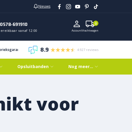
Nieuws
0578-691910
0
Bereikbaar vanaf 12:00
Account
Vrachtwagen
8.9
abrieksgarantie
4.927 reviews
Opsluitbanden
Nog meer…
hikt voor