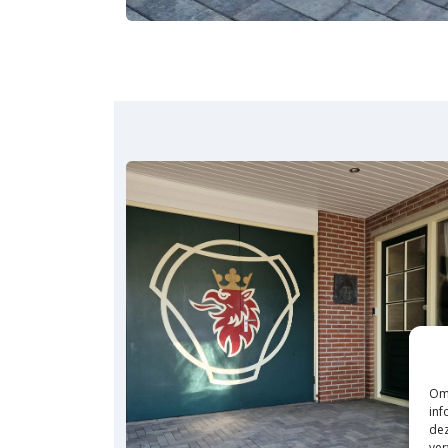
Om 
inf
dez
ver