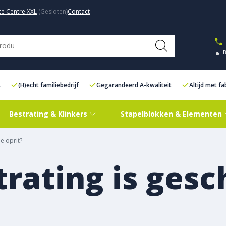
ce Centre XXL
Contact
L
(H)echt familiebedrijf
Gegarandeerd A-kwaliteit
Altijd met f
Bestrating & Klinkers
Stapelblokken & Elementen
e oprit?
rating is gesc