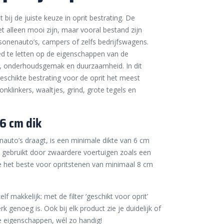
 bij de juiste keuze in oprit bestrating. De
et alleen mooi zijn, maar vooral bestand zijn
sonenauto’s, campers of zelfs bedrijfswagens.
d te letten op de eigenschappen van de
al, onderhoudsgemak en duurzaamheid. In dit
geschikte bestrating voor de oprit het meest
klinkers, waaltjes, grind, grote tegels en
6 cm dik
nauto’s draagt, is een minimale dikte van 6 cm
k gebruikt door zwaardere voertuigen zoals een
e het beste voor opritstenen van minimaal 8 cm
f makkelijk: met de filter ‘geschikt voor oprit’
erk genoeg is. Ook bij elk product zie je duidelijk of
de eigenschappen, wél zo handig!