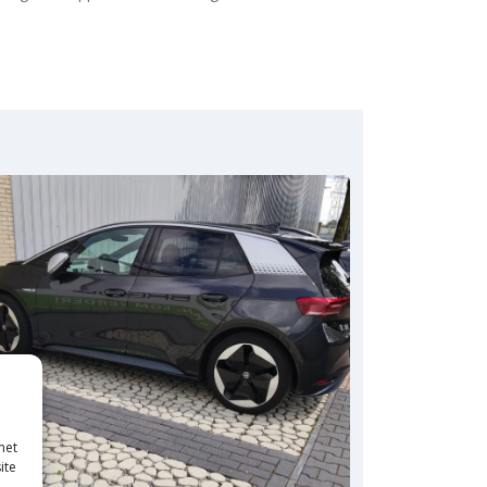
met
ite