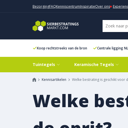
Bezorging
FAQ
Kenniscentrum
Inspiratie
Over ons
Experien
Koop rechtstreeks van de bron
Centrale ligging N
Tuintegels
Keramische Tegels
Kennisartikelen
Welke bestrating is geschikt voor d
Welke best