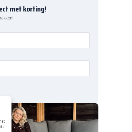
ject met korting!
 pakken!
met
ite