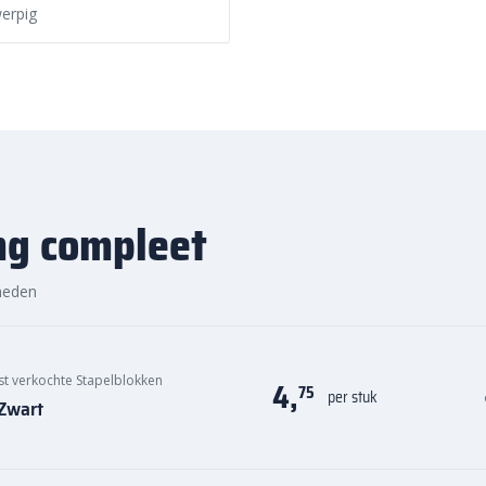
erpig
ng compleet
heden
st verkochte Stapelblokken
4,
75
per stuk
/Zwart