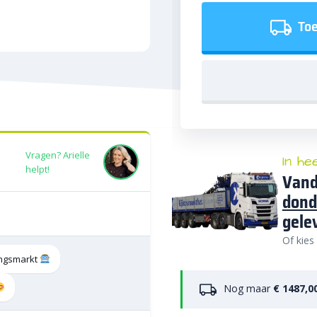
Toe
Vragen? Arielle
In he
helpt!
Vand
dond
gele
Of kies
tingsmarkt
Nog maar
€ 1487,0