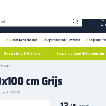
ce Centre XXL
Contact
L
(H)echt familiebedrijf
Gegarandeerd A-kwaliteit
Altijd met f
Bestrating & Klinkers
Stapelblokken & Elementen
m Grijs
x100 cm Grijs
mer: 11000135
13,
00
per stuk