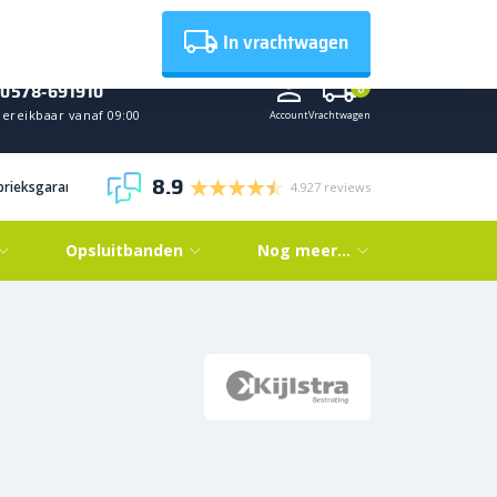
Nieuws
In vrachtwagen
0578-691910
0
Bereikbaar vanaf 09:00
Account
Vrachtwagen
8.9
abrieksgarantie
4.927 reviews
Opsluitbanden
Nog meer…