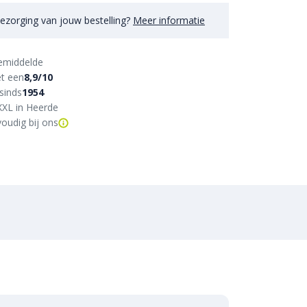
ezorging van jouw bestelling?
Meer informatie
emiddelde
t een
8,9/10
sinds
1954
XXL in Heerde
oudig bij ons