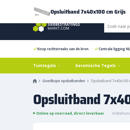
Bezorging
FAQ
Kenniscentrum
Inspiratie
Over ons
Experien
Opsluitband 7x40x100 cm Grijs
Koop rechtstreeks van de bron
Centrale ligging N
Tuintegels
Keramische Tegels
Goedkope opsluitbanden
Opsluitband 7x40x100 c
Opsluitband 7x40
Online op voorraad, direct leverbaar
Artikelnum