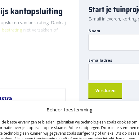
Start je tuinpro
js kantopsluiting
E-mail inleveren, korting
opsluiten van bestrating. Dankzij
e
bestrating
niet verzakken of
Naam
een stevig aangelegd pad, terras
angs elke vorm bestrating.
E-mailadres
ips
ordat je de Opsluitband
mte om tegels of andere
ze manier beter bepalen hoe je
den doorgaans tot 1 cm onder de
sluiting die niet direct in het
Beheer toestemming
 aan te kloppen zonder deze te
82005238
 zeker dat alle banden op
de beste ervaringen te bieden, gebruiken wij technologieën zoals cookies om
ormatie over je apparaat op te slaan en/of te raadplegen. Door in te stemmen 
gstips heb je gegarandeerd een
e technologieën kunnen wij gegevens zoals surfgedrag of unieke ID's op deze s
itband
werken. Als je geen toestemming geeft of uw toestemming intrekt, kan dit een