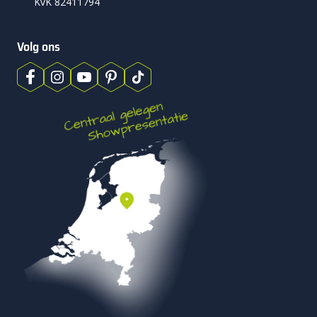
KvK 82411794
Volg ons