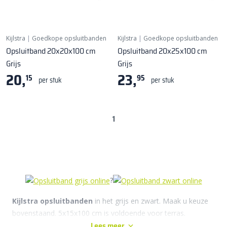
Kijlstra
|
Goedkope opsluitbanden
Kijlstra
|
Goedkope opsluitbanden
Opsluitband 20x20x100 cm
Opsluitband 20x25x100 cm
Grijs
Grijs
20,
23,
15
95
per stuk
per stuk
1
?
Kijlstra opsluitbanden
in het grijs en zwart. Maak u keuze
bovenstaand. 5x15x100 cm is voldoende voor terras.
Lees meer
Tip:
Plaats opsluitbanden altijd
ca. 2 cm. onder de