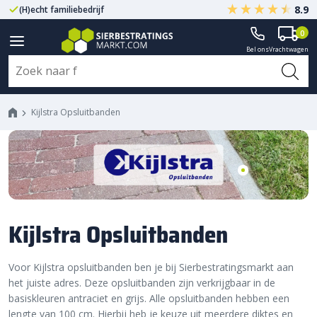
8.9
(H)echt familiebedrijf
Gegarandeerd A-kwaliteit
0
Bel ons
Vrachtwagen
Kijlstra Opsluitbanden
Kijlstra Opsluitbanden
Voor Kijlstra opsluitbanden ben je bij Sierbestratingsmarkt aan
het juiste adres. Deze opsluitbanden zijn verkrijgbaar in de
basiskleuren antraciet en grijs. Alle opsluitbanden hebben een
lengte van 100 cm. Hierbij heb je keuze uit meerdere diktes en