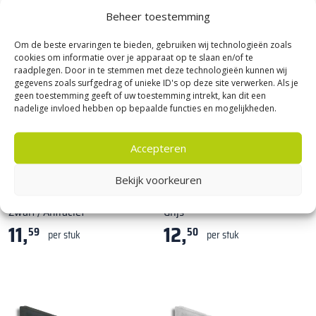
Beheer toestemming
Om de beste ervaringen te bieden, gebruiken wij technologieën zoals
cookies om informatie over je apparaat op te slaan en/of te
raadplegen. Door in te stemmen met deze technologieën kunnen wij
gegevens zoals surfgedrag of unieke ID's op deze site verwerken. Als je
geen toestemming geeft of uw toestemming intrekt, kan dit een
nadelige invloed hebben op bepaalde functies en mogelijkheden.
Accepteren
Kijlstra
|
Goedkope opsluitbanden
Kijlstra
|
Goedkope opsluitbanden
Bekijk voorkeuren
Opsluitband 10x20x100 cm
Opsluitband 12x25x100 cm
Zwart / Antraciet
Grijs
11,
12,
59
50
per stuk
per stuk