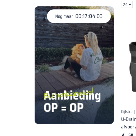
00:17:04:02
Nog maar
Aanbieding
Buitenkansjes!
OP = OP
Kijlstra
U-Drain
afvoer 
50