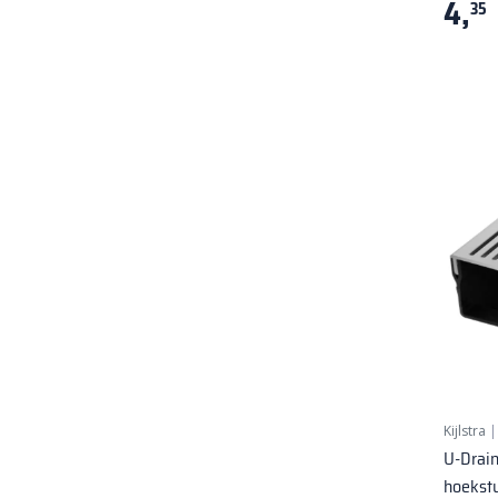
4,
35
Kijlstra
U-Drain
hoekstu