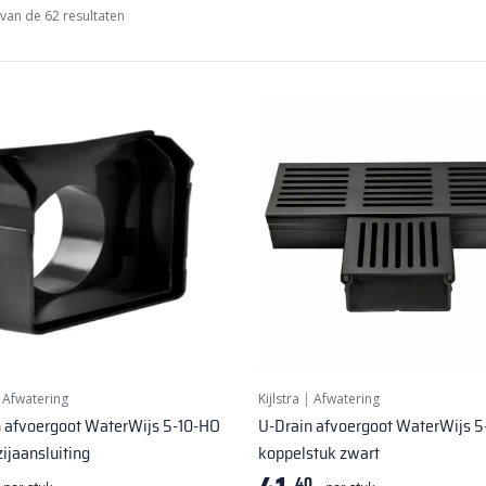
van de 62 resultaten
|
Afwatering
Kijlstra
|
Afwatering
 afvoergoot WaterWijs 5-10-HO
U-Drain afvoergoot WaterWijs 5
zijaansluiting
koppelstuk zwart
40