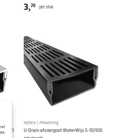
3,
70
per stuk
Kijlstra
|
Afwatering
met
-10/100
U-Drain afvoergoot WaterWijs 5-10/100
ite
cm zwart