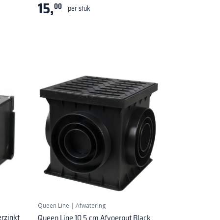
15,
00
per stuk
Queen Line
|
Afwatering
rzinkt
Queen Line 10,5 cm Afvoerput Black