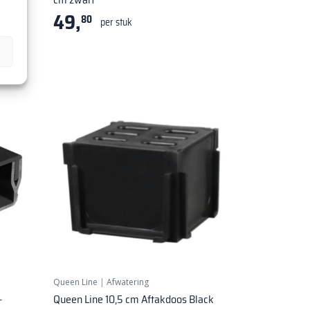
49,
80
per stuk
Queen Line
|
Afwatering
-
Queen Line 10,5 cm Aftakdoos Black