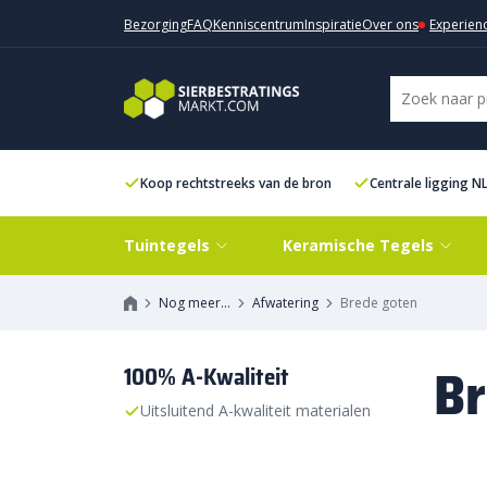
Bezorging
FAQ
Kenniscentrum
Inspiratie
Over ons
Experien
Koop rechtstreeks van de bron
Centrale ligging N
Tuintegels
Keramische Tegels
Nog meer…
Afwatering
Brede goten
Br
100% A-Kwaliteit
Uitsluitend A-kwaliteit materialen