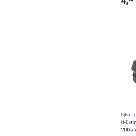
4,
Kijlstra
U-Drain
VHO afv