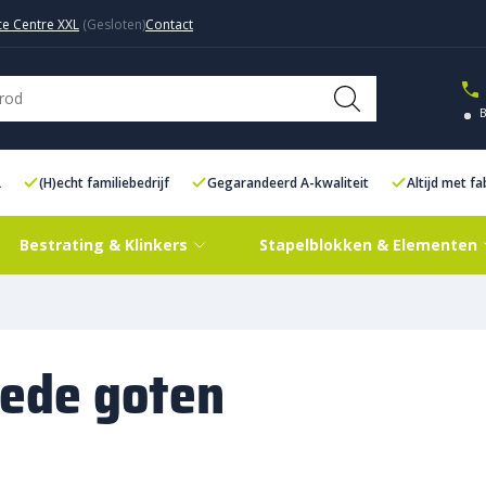
ce Centre XXL
Contact
L
(H)echt familiebedrijf
Gegarandeerd A-kwaliteit
Altijd met f
Bestrating & Klinkers
Stapelblokken & Elementen
ede goten