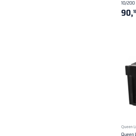
10/200 
90,
1
Queen L
Queen L