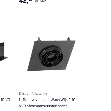
42,
per stuk
Kijlstra
|
Afwatering
-10-VO
U-Drain afvoergoot WaterWijs 5-10-
VVO afvoeraansluitstuk onder