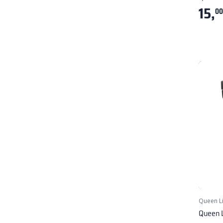
15,
00
Queen L
Queen L