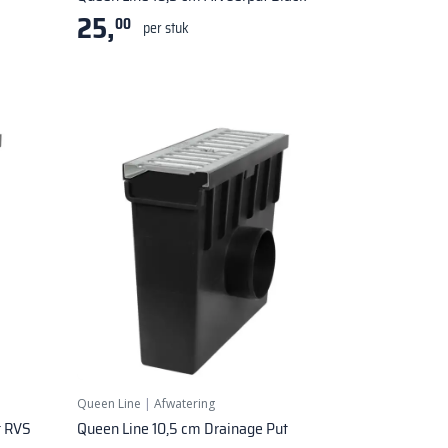
25,
00
per stuk
Queen Line
|
Afwatering
t RVS
Queen Line 10,5 cm Drainage Put