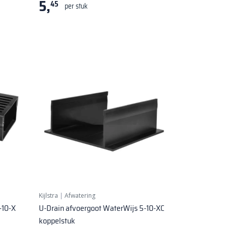
5,
45
per stuk
Kijlstra
|
Afwatering
-10-X
U-Drain afvoergoot WaterWijs 5-10-XC
koppelstuk