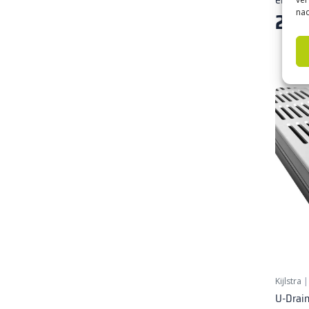
nad
29,
1
Kijlstra
U-Drain