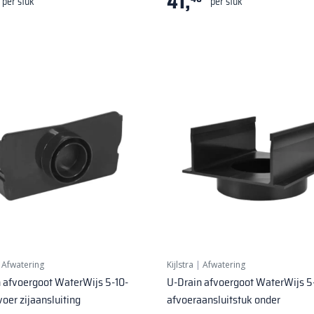
41,
per stuk
per stuk
|
Afwatering
Kijlstra
|
Afwatering
 afvoergoot WaterWijs 5-10-
U-Drain afvoergoot WaterWijs 5
oer zijaansluiting
afvoeraansluitstuk onder