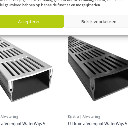
elige invloed hebben op bepaalde functies en mogelijkheden.
47,
5
40
per stuk
per stuk
Accepteren
Bekijk voorkeuren
|
Afwatering
Kijlstra
|
Afwatering
 afvoergoot WaterWijs 5-
U-Drain afvoergoot WaterWijs 5