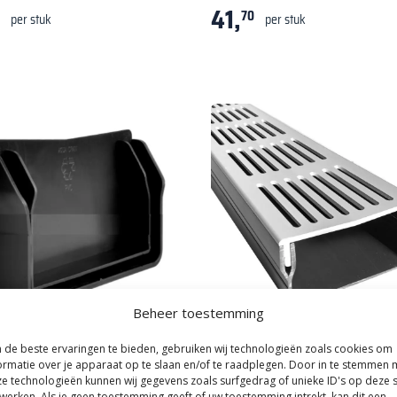
41,
70
per stuk
per stuk
Beheer toestemming
de beste ervaringen te bieden, gebruiken wij technologieën zoals cookies om
|
Afwatering
Kijlstra
|
Afwatering
ormatie over je apparaat op te slaan en/of te raadplegen. Door in te stemmen 
 afvoergoot WaterWijs 5-10-XK
U-Drain afvoergoot WaterWijs 5
e technologieën kunnen wij gegevens zoals surfgedrag of unieke ID's op deze s
k
cm zilver
werken. Als je geen toestemming geeft of uw toestemming intrekt, kan dit een