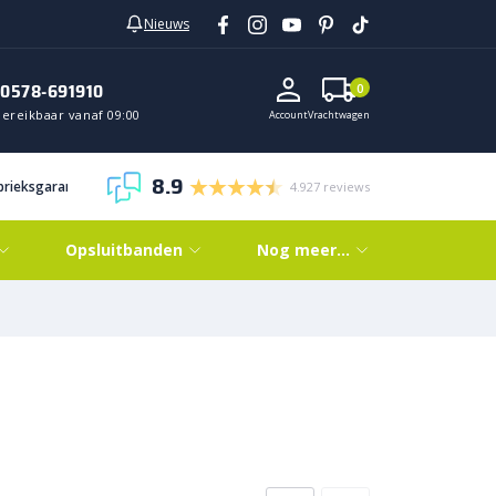
Nieuws
0578-691910
0
Bereikbaar vanaf 09:00
Account
Vrachtwagen
8.9
abrieksgarantie
4.927 reviews
Opsluitbanden
Nog meer…