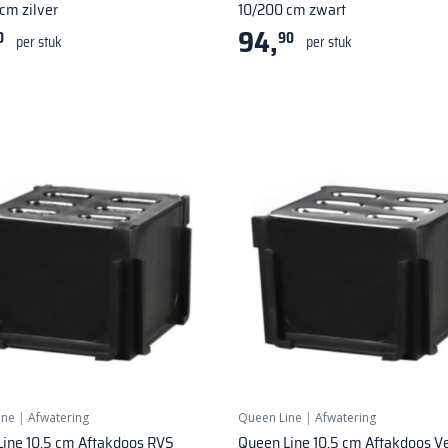
cm zilver
10/200 cm zwart
94,
0
90
per stuk
per stuk
ine
|
Afwatering
Queen Line
|
Afwatering
ine 10,5 cm Aftakdoos RVS
Queen Line 10,5 cm Aftakdoos Ve