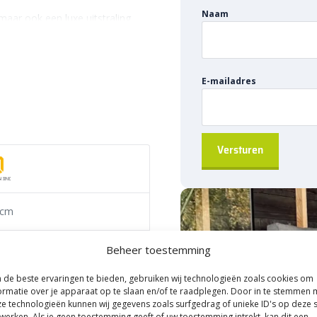
Naam
 maar ook een luxe uitstraling
Black precies wat je nodig hebt.
moderne en verzorgde look,
van regenwater. Dankzij de
E-mailadres
capaciteit en is hij geschikt
 worden.
is het advies om geen verzinkt
deze daken agressieve stoffen als
extra onderdelen
 cm
ichzelf koppelbaar. Je hebt dus
aar te koppelen. Dankzij het
ering
Beheer toestemming
 en waterdichte verbinding. Dat
n naadloos systeem dat
de beste ervaringen te bieden, gebruiken wij technologieën zoals cookies om
stof
5,5 cm variant heeft deze goot
ormatie over je apparaat op te slaan en/of te raadplegen. Door in te stemmen 
e technologieën kunnen wij gegevens zoals surfgedrag of unieke ID's op deze s
s verkrijgbaar. Zo bepaal je zelf
werken. Als je geen toestemming geeft of uw toestemming intrekt, kan dit een