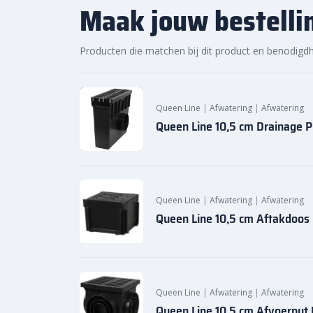
online. Dankzij ons brede assortiment en scherpe prij
Maak jouw bestelli
oplossing voor jouw project. Ontdek de hoogwaardige
snelle levering bij Sierbestratingsmarkt.com.
Producten die matchen bij dit product en benodigd
Queen Line
|
Afwatering
|
Afwatering
Queen Line 10,5 cm Drainage P
Queen Line
|
Afwatering
|
Afwatering
Queen Line 10,5 cm Aftakdoos
Queen Line
|
Afwatering
|
Afwatering
Queen Line 10,5 cm Afvoerput 