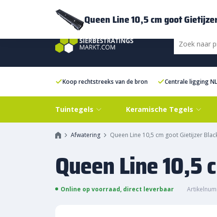
Bezorging
FAQ
Kenniscentrum
Inspiratie
Over ons
Experien
Queen Line 10,5 cm goot Gietijze
Koop rechtstreeks van de bron
Centrale ligging N
Tuintegels
Keramische Tegels
Afwatering
Queen Line 10,5 cm goot Gietijzer Blac
Queen Line 10,5 c
Online op voorraad, direct leverbaar
Artikelnu