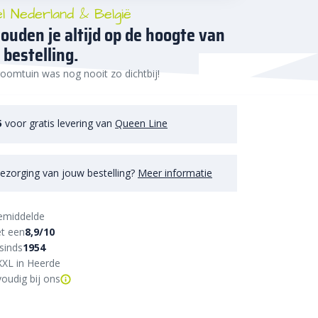
el Nederland & België
ouden je altijd op de hoogte van
 bestelling.
oomtuin was nog nooit zo dichtbij!
5
voor gratis levering van
Queen Line
ezorging van jouw bestelling?
Meer informatie
emiddelde
t een
8,9/10
sinds
1954
XXL in Heerde
oudig bij ons