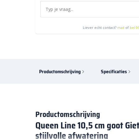
Liever echt contact?
mail
of
bel 0
Productomschrijving
Specificaties
Productomschrijving
Queen Line 10,5 cm goot Giet
stijlvolle afwatering