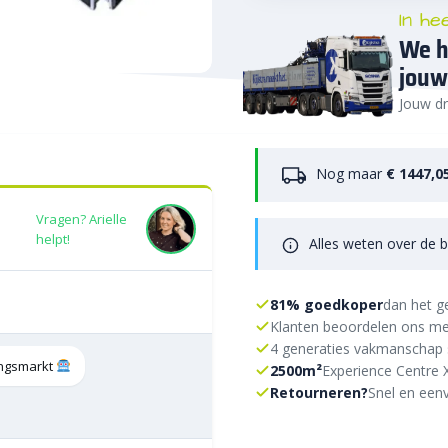
In he
We h
jouw
Jouw dr
Nog maar
€ 1447,0
Vragen? Arielle
helpt!
Alles weten over de b
81% goedkoper
dan het g
Klanten beoordelen ons me
4 generaties vakmanschap 
tingsmarkt
2500m²
Experience Centre 
Retourneren?
Snel en eenv