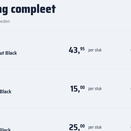
zen vind je altijd de juiste
ng compleet
 kwaliteit, voordelige prijs en
heden
43,
95
per stuk
ut Black
15,
00
per stuk
 Black
25,
00
per stuk
Black