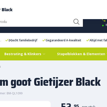
ce Centre XXL
Contact
r Black
B
L
(H)echt familiebedrijf
Gegarandeerd A-kwaliteit
Altijd met f
Bestrating & Klinkers
Stapelblokken & Elementen
k
m goot Gietijzer Black
mmer: BM-QL1099
52,
95
per stuk