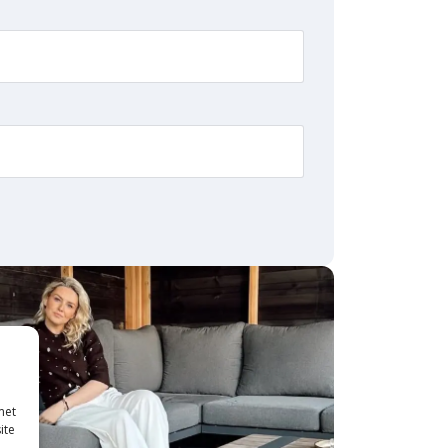
met
ite