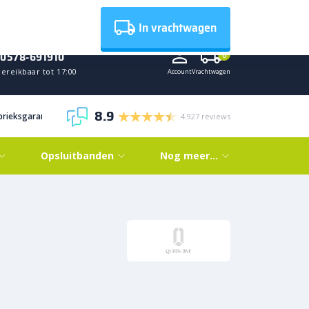
Nieuws
In vrachtwagen
0578-691910
0
ereikbaar tot 17:00
Account
Vrachtwagen
8.9
abrieksgarantie
4.927 reviews
Opsluitbanden
Nog meer…