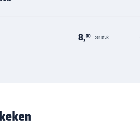
8,
00
per stuk
ekeken