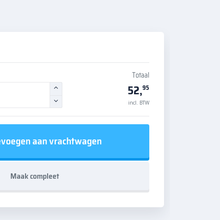
Totaal
52,
95
incl. BTW
voegen aan vrachtwagen
Maak compleet