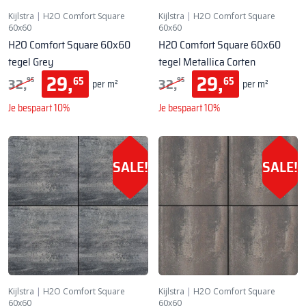
Kijlstra
|
H2O Comfort Square
Kijlstra
|
H2O Comfort Square
60x60
60x60
H2O Comfort Square 60x60
H2O Comfort Square 60x60
tegel Grey
tegel Metallica Corten
29,
29,
32,
32,
65
65
95
95
per m²
per m²
Je bespaart 10%
Je bespaart 10%
SALE!
SALE!
Kijlstra
|
H2O Comfort Square
Kijlstra
|
H2O Comfort Square
60x60
60x60