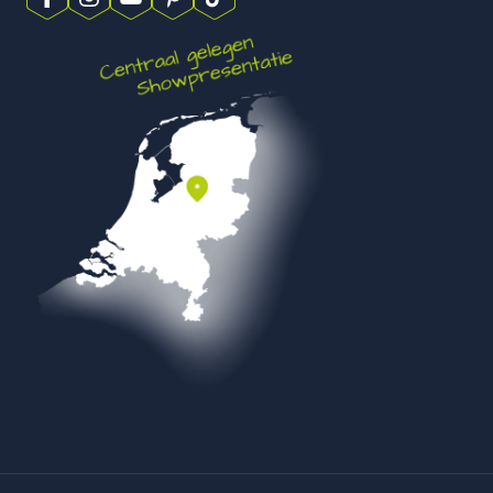
betontegels is dit een slimme keuze voor wie kwaliteit en
duurzaamheid belangrijk vindt.
Combineren met andere formaten en
materialen
Kijlstra H2O 60x60x4 Square Comfort vormt een rustige basis
in jouw tuinontwerp. Deze tegels zijn goed te combineren
met andere materialen. Je kunt bijvoorbeeld een
randafwerking maken met
klinkers
voor extra detail.
Opsluitbanden in een bijpassende tint zorgen voor stabiliteit
en een nette afwerking. Dat voorkomt verschuiving aan de
randen.
Binnen de H2O Square Comfort lijn zijn ook andere formaten
beschikbaar, zoals
40×80 cm
en
60×30 cm
. Door meerdere
maten van dezelfde serie met elkaar te combineren, creëer je
een speels legpatroon terwijl kleur en structuur gelijk blijven.
Ook een combinatie met
keramische tegels
is mogelijk.