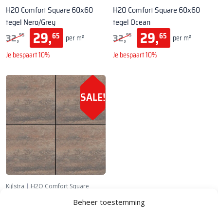
H2O Comfort Square 60x60
H2O Comfort Square 60x60
tegel Nero/Grey
tegel Ocean
29,
29,
32,
32,
65
65
95
95
per m²
per m²
Je bespaart 10%
Je bespaart 10%
SALE!
Kijlstra
|
H2O Comfort Square
60x60
Beheer toestemming
H2O Comfort Square 60x60