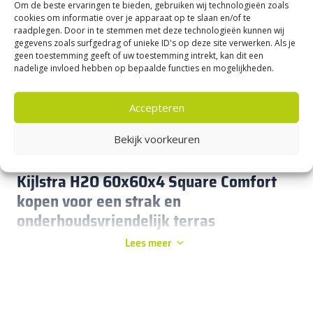
tegel Tricolore
Om de beste ervaringen te bieden, gebruiken wij technologieën zoals
29,
cookies om informatie over je apparaat op te slaan en/of te
32,
65
95
per m²
raadplegen. Door in te stemmen met deze technologieën kunnen wij
gegevens zoals surfgedrag of unieke ID's op deze site verwerken. Als je
Je bespaart 10%
geen toestemming geeft of uw toestemming intrekt, kan dit een
nadelige invloed hebben op bepaalde functies en mogelijkheden.
1
Accepteren
Bekijk voorkeuren
Kijlstra H2O 60x60x4 Square Comfort
kopen voor een strak en
onderhoudsvriendelijk terras
Lees meer
Kijlstra H2O 60x60x4 Square Comfort is een moderne
betontegel van 60×60 cm. De tegel is 4 cm dik en voorzien
van een verfijnde H2O-deklaag. Deze deklaag zorgt ervoor
dat de tegel minder vocht opneemt, waardoor deze ook
gemakkelijker schoon te maken is. Met Kijlstra H2O 60x60x4