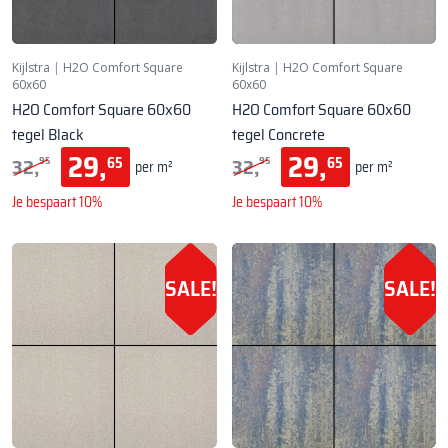
Kijlstra
|
H2O Comfort Square
Kijlstra
|
H2O Comfort Square
60x60
60x60
H2O Comfort Square 60x60
H2O Comfort Square 60x60
tegel Black
tegel Concrete
29,
29,
32,
32,
65
65
95
95
per m²
per m²
Je bespaart 10%
Je bespaart 10%
SALE!
SALE!