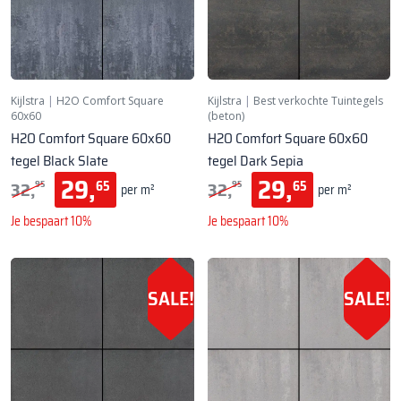
Kijlstra
|
H2O Comfort Square
Kijlstra
|
Best verkochte Tuintegels
60x60
(beton)
H2O Comfort Square 60x60
H2O Comfort Square 60x60
tegel Black Slate
tegel Dark Sepia
29,
29,
32,
32,
65
65
95
95
per m²
per m²
Je bespaart 10%
Je bespaart 10%
SALE!
SALE!