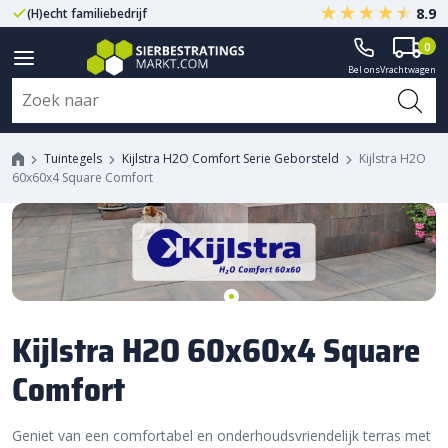
8.9
(H)echt familiebedrijf
Gegarandeerd A-kwaliteit
0
Bel ons
Vrachtwagen
Tuintegels
Kijlstra H2O Comfort Serie Geborsteld
Kijlstra H2O
60x60x4 Square Comfort
Kijlstra H2O 60x60x4 Square
Comfort
Geniet van een comfortabel en onderhoudsvriendelijk terras met