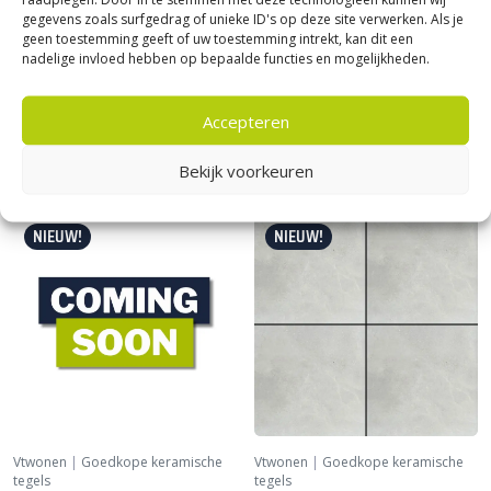
gegevens zoals surfgedrag of unieke ID's op deze site verwerken. Als je
geen toestemming geeft of uw toestemming intrekt, kan dit een
Vtwonen
|
Goedkope keramische
Vtwonen
|
Goedkope keramische
nadelige invloed hebben op bepaalde functies en mogelijkheden.
tegels
tegels
vtwonen Solostone Limestone
vtwonen Solostone Marble
Taupe 80×80
stone Sand 80×80
Accepteren
76,
76,
00
00
per m²
per m²
Bekijk voorkeuren
NIEUW!
NIEUW!
Vtwonen
|
Goedkope keramische
Vtwonen
|
Goedkope keramische
tegels
tegels