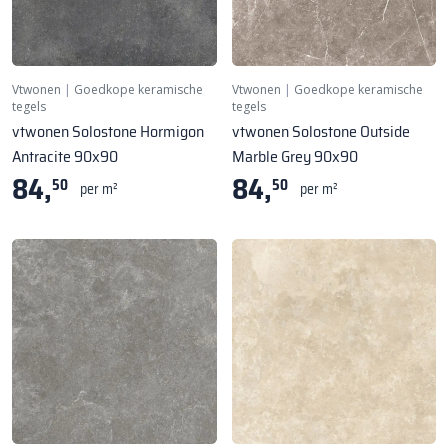
Vtwonen
|
Goedkope keramische
Vtwonen
|
Goedkope keramische
tegels
tegels
vtwonen Solostone Hormigon
vtwonen Solostone Outside
Antracite 90x90
Marble Grey 90x90
84,
84,
50
50
per m²
per m²