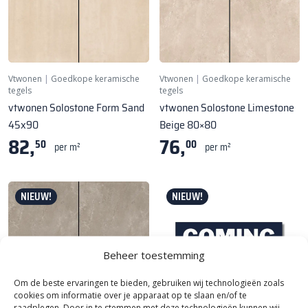
Vtwonen
|
Goedkope keramische
Vtwonen
|
Goedkope keramische
tegels
tegels
vtwonen Solostone Form Sand
vtwonen Solostone Limestone
45x90
Beige 80×80
82,
76,
50
00
per m²
per m²
NIEUW!
NIEUW!
Beheer toestemming
Om de beste ervaringen te bieden, gebruiken wij technologieën zoals
cookies om informatie over je apparaat op te slaan en/of te
raadplegen. Door in te stemmen met deze technologieën kunnen wij