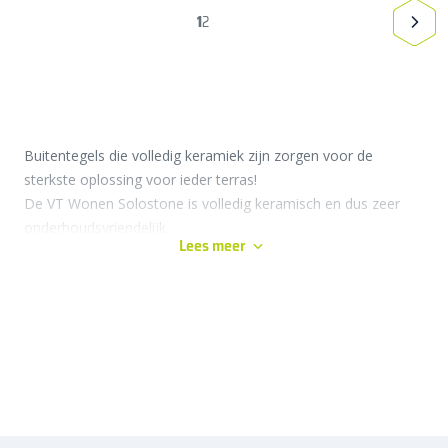
1
2
Buitentegels die volledig keramiek zijn zorgen voor de
sterkste oplossing voor ieder terras!
De VT Wonen Solostone is volledig keramisch en dus zeer
onderhoudsvriendelijk.
Lees meer
Volledig Keramiek
Van top tot onderlaag zijn de VT Wonen Solostones volledig
keramisch. Tot zelf 3,2 cm dik!
Een volledig keramische tegel is merkbaar sterker dan
bijvoorbeeld een betontegel of keramiek-op-beton tegel.
Volledig Keramische tegels zijn in onderhoud zeer vriendelijk!
Géén kans op loskomen van bovenlaag