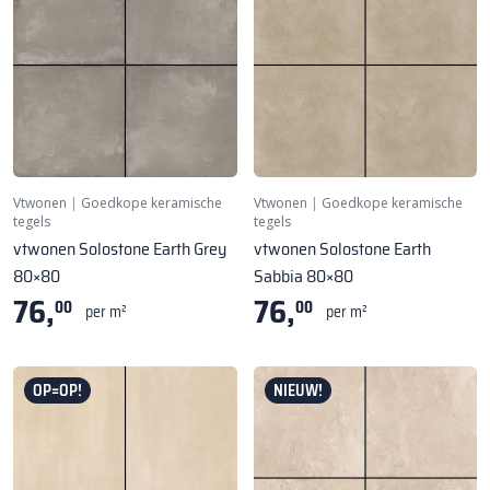
Vtwonen
|
Goedkope keramische
Vtwonen
|
Goedkope keramische
tegels
tegels
vtwonen Solostone Earth Grey
vtwonen Solostone Earth
80×80
Sabbia 80×80
76,
76,
00
00
per m²
per m²
OP=OP!
NIEUW!