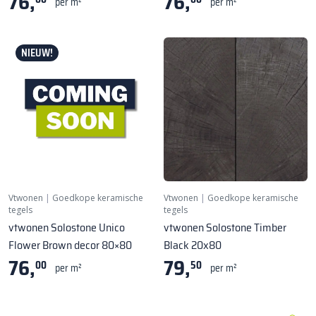
76,
76,
per m²
per m²
NIEUW!
Vtwonen
|
Goedkope keramische
Vtwonen
|
Goedkope keramische
tegels
tegels
vtwonen Solostone Unico
vtwonen Solostone Timber
Flower Brown decor 80×80
Black 20x80
76,
79,
00
50
per m²
per m²