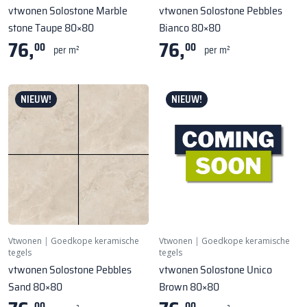
vtwonen Solostone Marble
vtwonen Solostone Pebbles
stone Taupe 80×80
Bianco 80×80
76,
76,
00
00
per m²
per m²
NIEUW!
NIEUW!
Vtwonen
|
Goedkope keramische
Vtwonen
|
Goedkope keramische
tegels
tegels
vtwonen Solostone Pebbles
vtwonen Solostone Unico
Sand 80×80
Brown 80×80
00
00