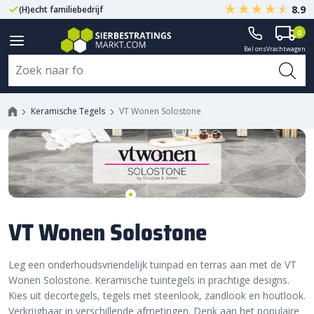
8.9
(H)echt familiebedrijf
Gegarandeerd A-kwaliteit
0
Bel ons
Vrachtwagen
Keramische Tegels
VT Wonen Solostone
VT Wonen Solostone
Leg een onderhoudsvriendelijk tuinpad en terras aan met de VT
Wonen Solostone. Keramische tuintegels in prachtige designs.
Kies uit decortegels, tegels met steenlook, zandlook en houtlook.
Verkrijgbaar in verschillende afmetingen. Denk aan het populaire