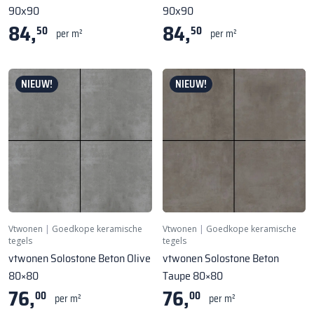
90x90
90x90
84,
84,
50
50
per m²
per m²
NIEUW!
NIEUW!
Vtwonen
|
Goedkope keramische
Vtwonen
|
Goedkope keramische
tegels
tegels
vtwonen Solostone Beton Olive
vtwonen Solostone Beton
80×80
Taupe 80×80
76,
76,
00
00
per m²
per m²