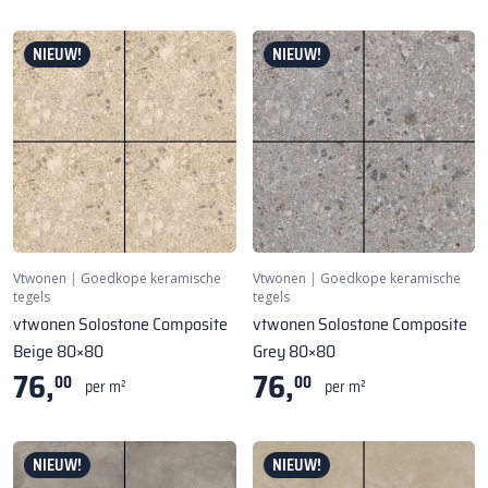
NIEUW!
NIEUW!
Vtwonen
|
Goedkope keramische
Vtwonen
|
Goedkope keramische
tegels
tegels
vtwonen Solostone Composite
vtwonen Solostone Composite
Beige 80×80
Grey 80×80
76,
76,
00
00
per m²
per m²
NIEUW!
NIEUW!