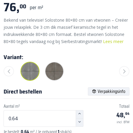
76,
00
per m²
Bekend van televisie! Solostone 80×80 cm van vtwonen – Creëer
jouw relaxplek. De 3 cm dik massief keramische tegel in het
indrukwekkende 80×80 cm formaat. Bestel vtwonen Solostone
80×80 tegels vandaag nog bij Sierbestratingsmarkt!
Lees meer
Variant:
Direct bestellen
Verpakkingsinfo
Aantal m²
Totaal
48,
64
incl. BTW
Je bestelt:
0,64
m²
/ Je ontvangt
1
stuk(s)