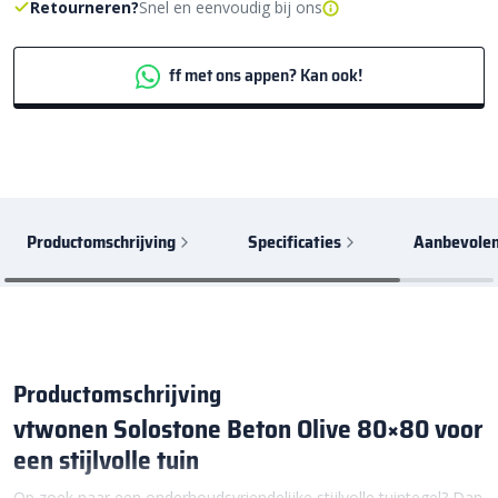
Retourneren?
Snel en eenvoudig bij ons
ff met ons appen? Kan ook!
Productomschrijving
Specificaties
Aanbevolen
Productomschrijving
vtwonen Solostone Beton Olive 80×80 voor
een stijlvolle tuin
Op zoek naar een onderhoudsvriendelijke stijlvolle tuintegel? Dan