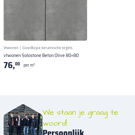
NIEUW!
Vtwonen
|
Goedkope keramische tegels
vtwonen Solostone Beton Olive 80×80
76,
00
per m²
We staan je graag te
woord!
Persoonlijk