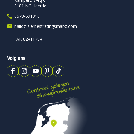
Kamperzijweg 6
8181 NC Heerde
0578-691910
hallo@sierbestratingsmarkt.com
KvK 82411794
Volg ons