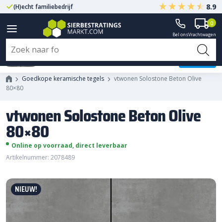
8.9
(H)echt familiebedrijf
Gegarandeerd A-kwaliteit
0
Bel ons
Vrachtwagen
vtwonen Solostone Beton Olive
80×80
Goedkope keramische tegels
vtwonen Solostone Beton Olive
80×80
vtwonen Solostone Beton Olive
80×80
Online op voorraad, direct leverbaar
Artikelnummer: 2078489
NIEUW!