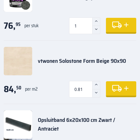
76,
95
per stuk
vtwonen Solostone Form Beige 90x90
84,
50
per m2
Opsluitband 6x20x100 cm Zwart /
Antraciet