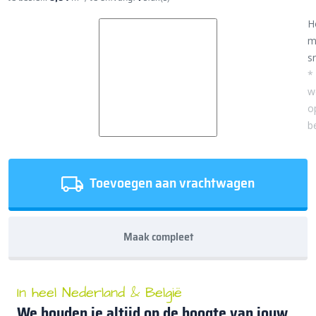
H
m
sn
*
w
o
b
Toevoegen aan vrachtwagen
Maak compleet
In heel Nederland & België
We houden je altijd op de hoogte van jouw