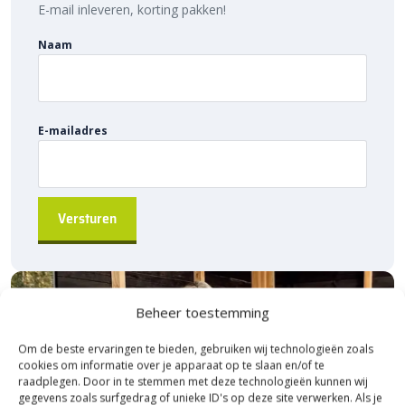
E-mail inleveren, korting pakken!
sluiten met
opsluitbanden
. Dit voorkomt verzakken en
verschuiven van de tegels.
Naam
Sierbestratingsmarkt.com: snelle levering
voor de beste prijs
E-mailadres
Bij Sierbestratingsmarkt.com bestel je de
vtwonen Solostone
80×80 tegels
eenvoudig online. Dankzij ons brede assortiment en
scherpe prijzen vind je altijd de juiste oplossing voor jouw
project. Ontdek de hoogwaardige kwaliteit, voordelige prijs en
snelle levering bij Sierbestratingsmarkt.com.
Beheer toestemming
Om de beste ervaringen te bieden, gebruiken wij technologieën zoals
cookies om informatie over je apparaat op te slaan en/of te
raadplegen. Door in te stemmen met deze technologieën kunnen wij
gegevens zoals surfgedrag of unieke ID's op deze site verwerken. Als je