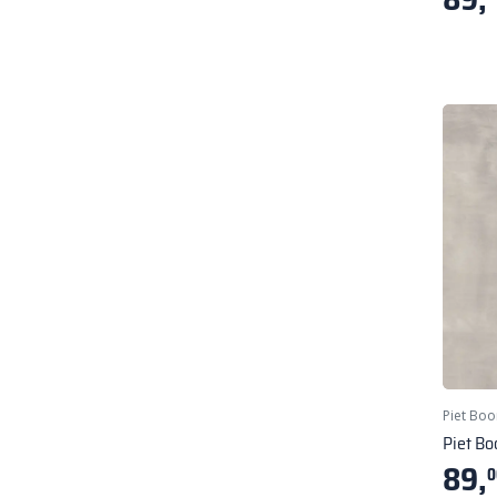
Piet Boo
Piet Bo
89,
0