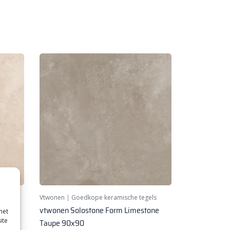
els
Vtwonen
|
Goedkope keramische tegels
tone
vtwonen Solostone Form Limestone
met
ite
Taupe 90x90