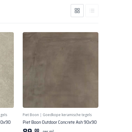
gels
Piet Boon
|
Goedkope keramische tegels
 90x90
Piet Boon Outdoor Concrete Ash 90x90
89,
00
per m²