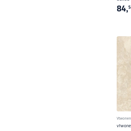
84,
5
Vtwonen
vtwone