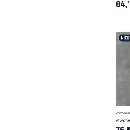
84,
5
NIEU
Vtwonen
vtwone
76,
0