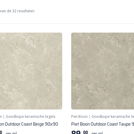
van de 32 resultaten
n
|
Goedkope keramische tegels
Piet Boon
|
Goedkope keramische te
on Outdoor Coast Beige 90x90
Piet Boon Outdoor Coast Taupe
89,
0
00
per m²
per m²