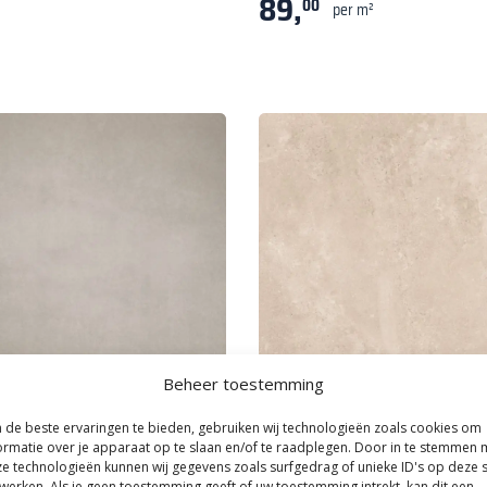
89,
00
per m²
Beheer toestemming
n
|
Goedkope keramische tegels
Vtwonen
|
Goedkope keramische teg
de beste ervaringen te bieden, gebruiken wij technologieën zoals cookies om
oon Outdoor Texture Sage 90x90
vtwonen Solostone Form Limes
ormatie over je apparaat op te slaan en/of te raadplegen. Door in te stemmen 
e technologieën kunnen wij gegevens zoals surfgedrag of unieke ID's op deze s
Beige 90x90
0
per m²
werken. Als je geen toestemming geeft of uw toestemming intrekt, kan dit een