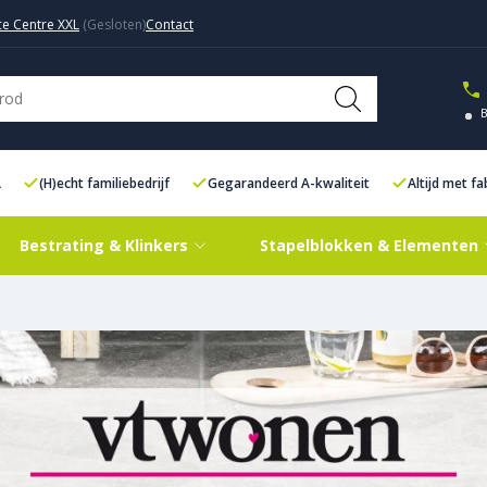
ce Centre XXL
Contact
L
(H)echt familiebedrijf
Gegarandeerd A-kwaliteit
Altijd met f
Bestrating & Klinkers
Stapelblokken & Elementen