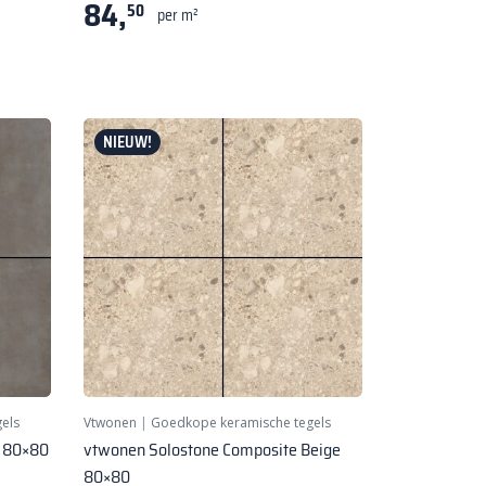
84,
50
per m²
NIEUW!
els
Vtwonen
|
Goedkope keramische tegels
e 80×80
vtwonen Solostone Composite Beige
80×80