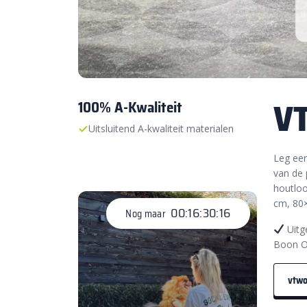
VT
100% A-Kwaliteit
Uitsluitend A-kwaliteit materialen
Leg een
van de 
houtloo
cm, 80×
00:16:30:15
Nog maar
Uitg
Boon O
vtwo