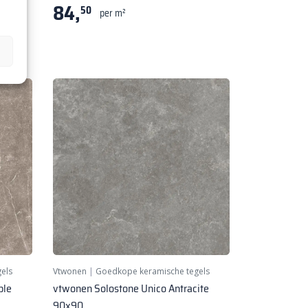
84,
50
per m²
els
Vtwonen
|
Goedkope keramische tegels
ble
vtwonen Solostone Unico Antracite
90x90