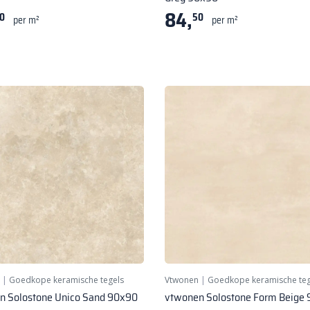
84,
0
50
per m²
per m²
|
Goedkope keramische tegels
Vtwonen
|
Goedkope keramische teg
n Solostone Unico Sand 90x90
vtwonen Solostone Form Beige