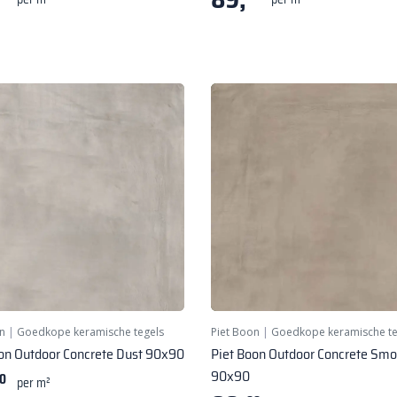
n
|
Goedkope keramische tegels
Piet Boon
|
Goedkope keramische te
on Outdoor Concrete Dust 90x90
Piet Boon Outdoor Concrete Sm
90x90
0
per m²