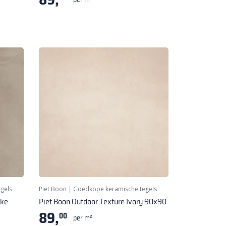
gels
Piet Boon
|
Goedkope keramische tegels
oke
Piet Boon Outdoor Texture Ivory 90x90
89,
00
per m²