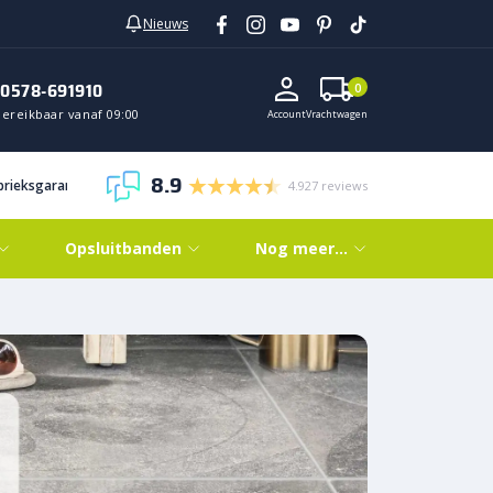
Nieuws
0578-691910
0
Bereikbaar vanaf 09:00
Account
Vrachtwagen
8.9
abrieksgarantie
4.927 reviews
Opsluitbanden
Nog meer…