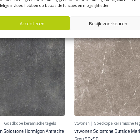
84,
50
per m²
elige invloed hebben op bepaalde functies en mogelijkheden.
Accepteren
Bekijk voorkeuren
|
Goedkope keramische tegels
Vtwonen
|
Goedkope keramische teg
n Solostone Hormigon Antracite
vtwonen Solostone Outside Mar
Grey 90x90