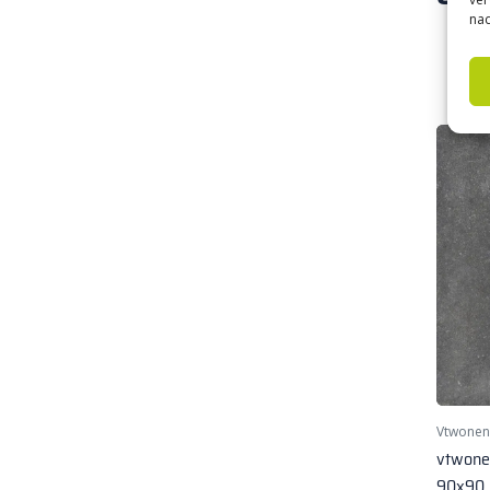
nad
Vtwonen
vtwone
90x90