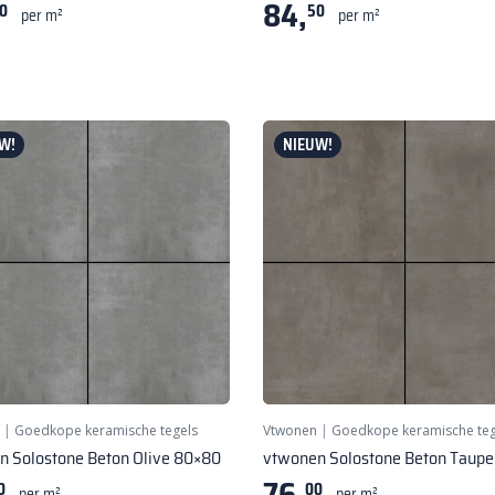
84,
0
50
per m²
per m²
W!
NIEUW!
|
Goedkope keramische tegels
Vtwonen
|
Goedkope keramische teg
n Solostone Beton Olive 80×80
vtwonen Solostone Beton Taup
76,
0
00
per m²
per m²