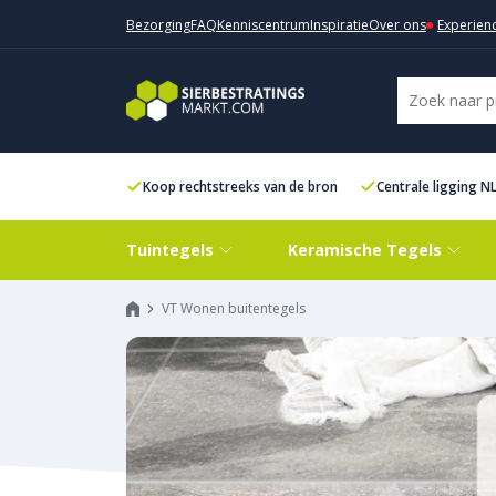
Bezorging
FAQ
Kenniscentrum
Inspiratie
Over ons
Experien
Koop rechtstreeks van de bron
Centrale ligging N
Tuintegels
Keramische Tegels
VT Wonen buitentegels