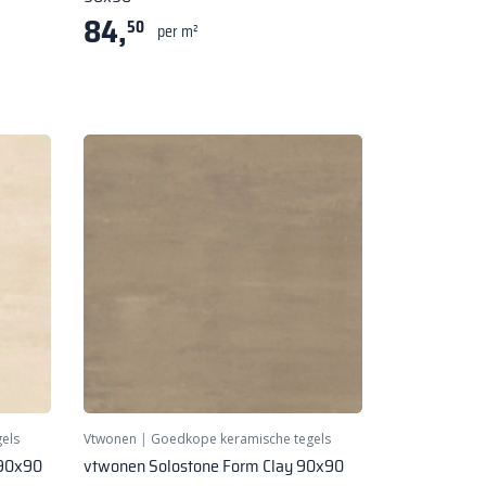
84,
50
per m²
els
Vtwonen
|
Goedkope keramische tegels
 90x90
vtwonen Solostone Form Clay 90x90