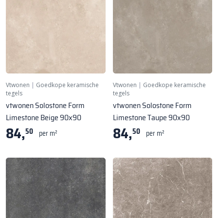
Vtwonen
|
Goedkope keramische
Vtwonen
|
Goedkope keramische
tegels
tegels
vtwonen Solostone Form
vtwonen Solostone Form
Limestone Beige 90x90
Limestone Taupe 90x90
84,
84,
50
50
per m²
per m²