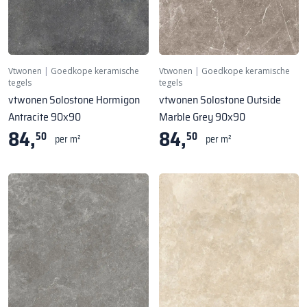
Vtwonen
|
Goedkope keramische
Vtwonen
|
Goedkope keramische
tegels
tegels
vtwonen Solostone Hormigon
vtwonen Solostone Outside
Antracite 90x90
Marble Grey 90x90
84,
84,
50
50
per m²
per m²