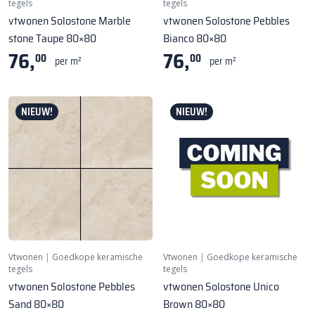
tegels
tegels
vtwonen Solostone Marble
vtwonen Solostone Pebbles
stone Taupe 80×80
Bianco 80×80
76,
76,
00
00
per m²
per m²
NIEUW!
NIEUW!
Vtwonen
|
Goedkope keramische
Vtwonen
|
Goedkope keramische
tegels
tegels
vtwonen Solostone Pebbles
vtwonen Solostone Unico
Sand 80×80
Brown 80×80