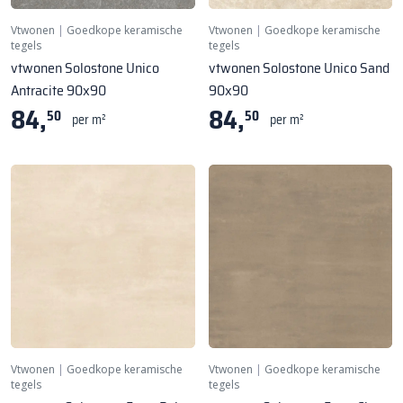
Vtwonen
|
Goedkope keramische
Vtwonen
|
Goedkope keramische
tegels
tegels
vtwonen Solostone Unico
vtwonen Solostone Unico Sand
Antracite 90x90
90x90
84,
84,
50
50
per m²
per m²
Vtwonen
|
Goedkope keramische
Vtwonen
|
Goedkope keramische
tegels
tegels