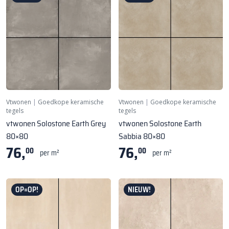
Vtwonen
|
Goedkope keramische
Vtwonen
|
Goedkope keramische
tegels
tegels
vtwonen Solostone Earth Grey
vtwonen Solostone Earth
80×80
Sabbia 80×80
76,
76,
00
00
per m²
per m²
OP=OP!
NIEUW!