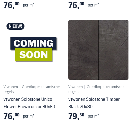
76,
76,
00
00
per m²
per m²
NIEUW!
Vtwonen
|
Goedkope keramische
Vtwonen
|
Goedkope keramische
tegels
tegels
vtwonen Solostone Unico
vtwonen Solostone Timber
Flower Brown decor 80×80
Black 20x80
76,
79,
00
50
per m²
per m²