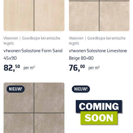
Vtwonen
|
Goedkope keramische
Vtwonen
|
Goedkope keramische
tegels
tegels
vtwonen Solostone Form Sand
vtwonen Solostone Limestone
45x90
Beige 80×80
82,
76,
50
00
per m²
per m²
NIEUW!
NIEUW!