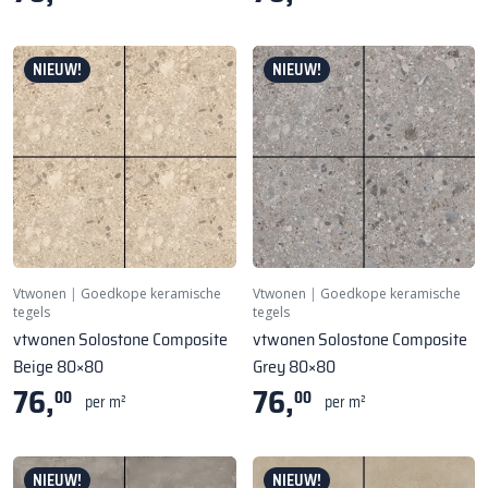
NIEUW!
NIEUW!
Vtwonen
|
Goedkope keramische
Vtwonen
|
Goedkope keramische
tegels
tegels
vtwonen Solostone Composite
vtwonen Solostone Composite
Beige 80×80
Grey 80×80
76,
76,
00
00
per m²
per m²
NIEUW!
NIEUW!