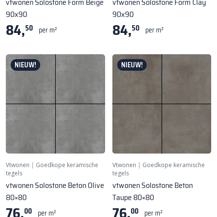
vtwonen Solostone Form Beige
vtwonen Solostone Form Clay
90x90
90x90
84,
84,
50
50
per m²
per m²
NIEUW!
NIEUW!
Vtwonen
|
Goedkope keramische
Vtwonen
|
Goedkope keramische
tegels
tegels
vtwonen Solostone Beton Olive
vtwonen Solostone Beton
80×80
Taupe 80×80
76,
76,
00
00
per m²
per m²