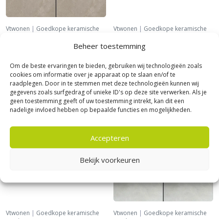
Vtwonen
|
Goedkope keramische
Vtwonen
|
Goedkope keramische
tegels
tegels
Beheer toestemming
vtwonen Solostone Limestone
vtwonen Solostone Marble
Taupe 80×80
stone Sand 80×80
Om de beste ervaringen te bieden, gebruiken wij technologieën zoals
76,
76,
00
00
cookies om informatie over je apparaat op te slaan en/of te
per m²
per m²
raadplegen. Door in te stemmen met deze technologieën kunnen wij
gegevens zoals surfgedrag of unieke ID's op deze site verwerken. Als je
geen toestemming geeft of uw toestemming intrekt, kan dit een
nadelige invloed hebben op bepaalde functies en mogelijkheden.
NIEUW!
NIEUW!
Accepteren
Bekijk voorkeuren
Vtwonen
|
Goedkope keramische
Vtwonen
|
Goedkope keramische