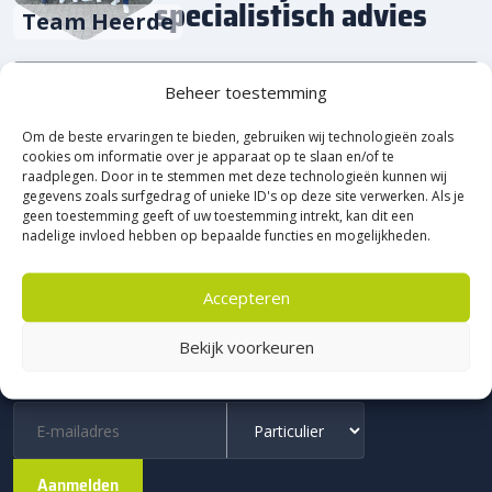
specialistisch advies
Team Heerde
0578-691910
Beheer toestemming
Om de beste ervaringen te bieden, gebruiken wij technologieën zoals
cookies om informatie over je apparaat op te slaan en/of te
ff met ons appen? Kan ook!
raadplegen. Door in te stemmen met deze technologieën kunnen wij
gegevens zoals surfgedrag of unieke ID's op deze site verwerken. Als je
geen toestemming geeft of uw toestemming intrekt, kan dit een
nadelige invloed hebben op bepaalde functies en mogelijkheden.
Schrijf je in voor onze nieuwsbrief en maak
automatisch kans
Accepteren
Word VIP en ontdek als eerste de nieuwste inspiratie, slimme
Bekijk voorkeuren
onderhoudstips en exclusieve acties