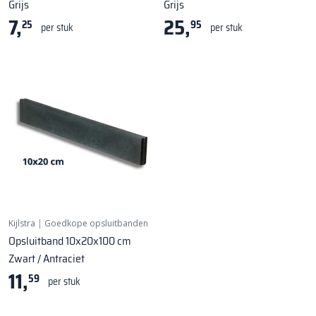
Grijs
Grijs
7,
25,
25
95
per stuk
per stuk
Kijlstra
|
Goedkope opsluitbanden
Opsluitband 10x20x100 cm
Zwart / Antraciet
11,
59
per stuk