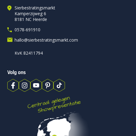
comfortabele ondergrond bij dagelijks gebruik. Een dikkere
Sierbestratingsmarkt
tegel voelt steviger aan en ligt extra solide, terwijl een
Kamperzijweg 6
8181 NC Heerde
dunnere uitvoering lichter is en prettiger te verwerken.
0578-691910
Welke dikte het beste past, hangt af van de toepassing in de
tuin. Betontegels van 5 cm zijn geschikt voor tuinpaden waar
hallo@sierbestratingsmarkt.com
slechts op gelopen wordt. Een dikte van 6 cm wordt vaak
KvK 82411794
gekozen voor terrassen en vaste zitplekken. Betontegels van
8 cm zijn ideaal voor grotere oppervlakken in de tuin waar
extra stabiliteit gewenst is. Weet je niet zeker welke dikte je
Volg ons
nodig hebt? Neem gerust
contact
op met
Sierbestratingsmarkt, we helpen je graag bij het maken van
de juiste keuze.
Leggen van betontegels 60×60 cm
Deze tegels zijn gemakkelijk te verwerken. Hier heb je
namelijk geen speciale ondergrond voor nodig. Een
geëgaliseerd zandbed is dan ook voldoende. Je verwerkt de
tegels dicht tegen elkaar aan. Voeg af voor een strak en