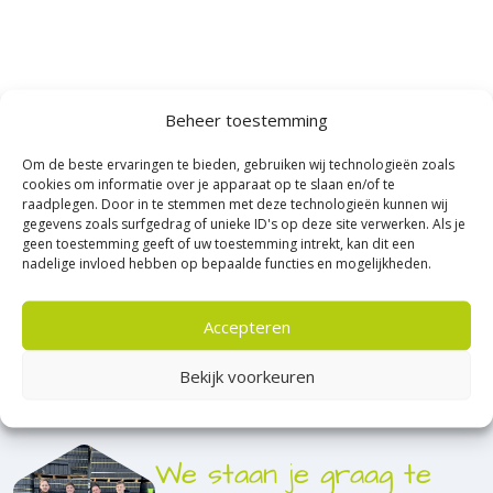
Bestel betontegels 60×60 cm online voor
Beheer toestemming
een strak tuin- en terrasontwerp
Om de beste ervaringen te bieden, gebruiken wij technologieën zoals
Betontegels 60×60 cm zijn een geliefde keuze voor wie een
cookies om informatie over je apparaat op te slaan en/of te
Lees meer
rustige, moderne basis wil leggen in de tuin of op het terras.
raadplegen. Door in te stemmen met deze technologieën kunnen wij
gegevens zoals surfgedrag of unieke ID's op deze site verwerken. Als je
Met dit formaat ontstaat een open en overzichtelijk beeld,
geen toestemming geeft of uw toestemming intrekt, kan dit een
terwijl het leggen overzichtelijk blijft. Bij Sierbestratingsmarkt
nadelige invloed hebben op bepaalde functies en mogelijkheden.
vind je betontegels 60×60 cm in antraciet en grijs in
verschillende diktes en uitvoeringen. Ze zijn perfect voor een
Accepteren
solide basis in tuin en terras. Je bestelt eenvoudig online en
profiteert van deskundig advies en snelle levering.
Bekijk voorkeuren
Het formaat 60×60 cm is ideaal wanneer je lange zichtlijnen
wilt creëren zonder een druk patroon. Minder voegen zorgen
voor een kalme uitstraling en maken het oppervlak prettig in
We staan je graag te
onderhoud. Of je nu een terras, tuinpad, zithoek of andere