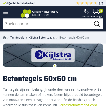
8.9
(H)echt familiebedrijf
Gegarandeerd A-kwaliteit
0
Bel ons
Vrachtwagen
Tuintegels
Kijlstra Betontegels
Betontegels 60x60 cm
Betontegels 60x60 cm
Tuintegels zijn een belangrijk onderdeel van een tuinontwerp. Ze
kunnen de tuin maken of kraken. Neem bijvoorbeeld betontegels
van 60×60 cm: een stevige ondergrond én de finishing touch
waarmee je tuin tot leven komt. Bij
Sierbestratingsmarkt.com