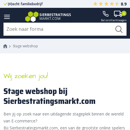
8.9
(H)echt familiebedrijf
Gegarandeerd A-kwaliteit
0
Bel ons
Vrachtwagen
Stage webshop
Stage webshop
Wij zoeken jou!
Stage webshop bij
Sierbestratingsmarkt.com
Ben jij op zoek naar een uitdagende stageplek binnen de wereld
van E-commerce?
Bij Sierbestratingsmarkt.com, een van de grootste online spelers