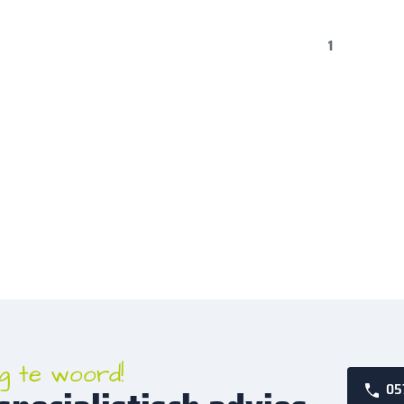
1
g te woord!
05