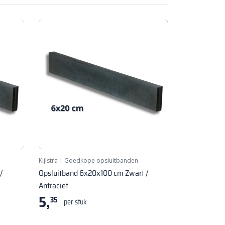
Kijlstra
|
Goedkope opsluitbanden
/
Opsluitband 6x20x100 cm Zwart /
Antraciet
5,
35
per stuk