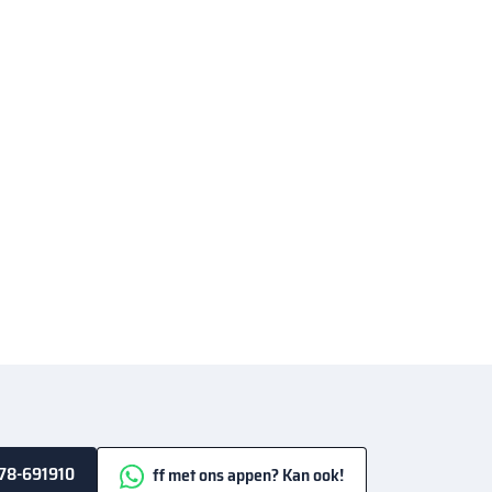
78-691910
ff met ons appen? Kan ook!