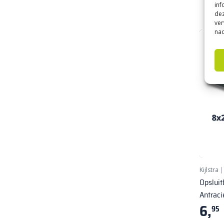
inf
dez
ver
nad
Kijlstra
Opslui
Antraci
6,
95