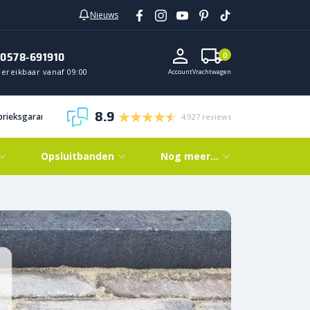
Nieuws
0578-691910
0
Bereikbaar vanaf 09:00
Account
Vrachtwagen
8.9
abrieksgarantie
4.927 reviews
Opsluitbanden
Nog meer…