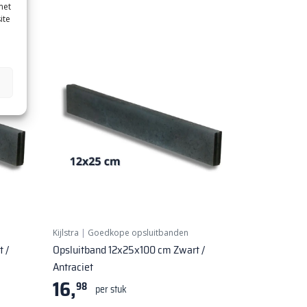
met
ite
Kijlstra
|
Goedkope opsluitbanden
 /
Opsluitband 12x25x100 cm Zwart /
Antraciet
16,
98
per stuk