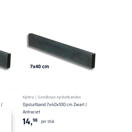
Kijlstra
|
Goedkope opsluitbanden
 /
Opsluitband 7x40x100 cm Zwart /
Antraciet
14,
98
per stuk