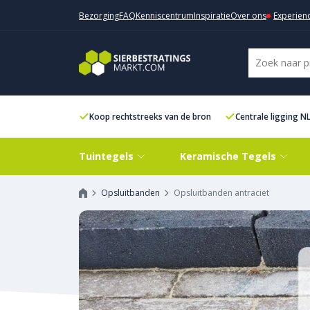
Bezorging
FAQ
Kenniscentrum
Inspiratie
Over ons
Experien
Koop rechtstreeks van de bron
Centrale ligging N
Tuintegels
Keramische Tegels
Opsluitbanden
Opsluitbanden antraciet