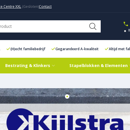
ce Centre XXL
Contact
L
(H)echt familiebedrijf
Gegarandeerd A-kwaliteit
Altijd met f
Bestrating & Klinkers
Stapelblokken & Elementen