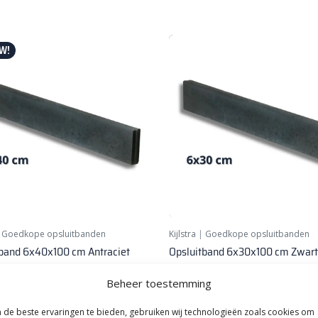
W!
|
Goedkope opsluitbanden
Kijlstra
|
Goedkope opsluitbanden
tband 6x40x100 cm Antraciet
Opsluitband 6x30x100 cm Zwart
Antraciet
per stuk
Beheer toestemming
7,
98
per stuk
de beste ervaringen te bieden, gebruiken wij technologieën zoals cookies om