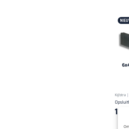
NIEU
Kijlstra
Opslui
11,
40
Om 