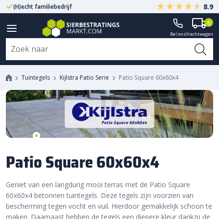
8.9
(H)echt familiebedrijf
Gegarandeerd A-kwaliteit
0
Bel ons
Vrachtwagen
Tuintegels
Kijlstra Patio Serie
Patio Square 60x60x4
Patio Square 60x60x4
Geniet van een langdurig mooi terras met de Patio Square
60x60x4 betonnen tuintegels. Deze tegels zijn voorzien van
bescherming tegen vocht en vuil. Hierdoor gemakkelijk schoon te
maken. Daarnaast hebben de tegels een diepere kleur dankzij de