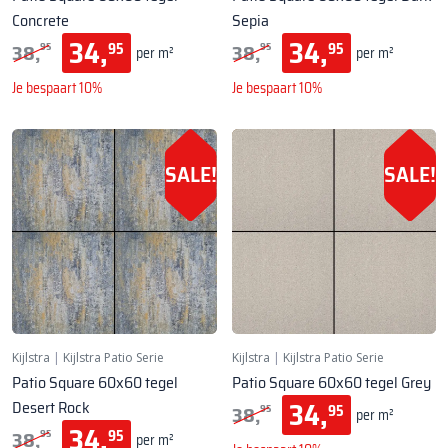
Concrete
Sepia
34,
34,
38,
38,
95
95
95
95
per m²
per m²
Je bespaart 10%
Je bespaart 10%
SALE!
SALE!
Kijlstra
|
Kijlstra Patio Serie
Kijlstra
|
Kijlstra Patio Serie
Patio Square 60x60 tegel
Patio Square 60x60 tegel Grey
34,
Desert Rock
38,
95
95
per m²
34,
38,
95
95
per m²