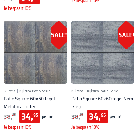
Je bespaart 10%
Je bespaart 10%
SALE!
SALE!
Kijlstra
|
Kijlstra Patio Serie
Kijlstra
|
Kijlstra Patio Serie
Patio Square 60x60 tegel
Patio Square 60x60 tegel Nero
Metallica Corten
Grey
34,
34,
38,
38,
95
95
95
95
per m²
per m²
Je bespaart 10%
Je bespaart 10%