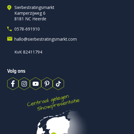
zijn recht. De maat van 60×60 cm zorgt voor een strak
Sierbestratingsmarkt
oppervlak. Tegelijk wordt het geheel niet te dominant in een
Kamperzijweg 6
8181 NC Heerde
overdekte ruimte. Daardoor blijft alles mooi in verhouding.
0578-691910
Daarnaast is de Patio Square 60x60x4 geschikt als looppad
tussen verschillende delen van de tuin. Het vierkante formaat
hallo@sierbestratingsmarkt.com
houdt de lijnen strak en overzichtelijk. Dat zorgt voor een
KvK 82411794
nette verbinding tussen het terras, het gazon en bijvoorbeeld
een berging. Wil je wat variatie aanbrengen in je tuin? Dan
kun je de 60x60x4 combineren met andere materialen, zoals
Volg ons
grindstroken
of
kunstgras
. Hiermee creëer je duidelijke
overgangen en accenten.
Andere formaten binnen de Patio Square
serie
De Patio Square 60x60x4 maakt deel uit van de complete
Patio Square serie, waarin meerdere formaten verkrijgbaar
zijn. Elk formaat heeft zijn eigen karakter en toepassing,