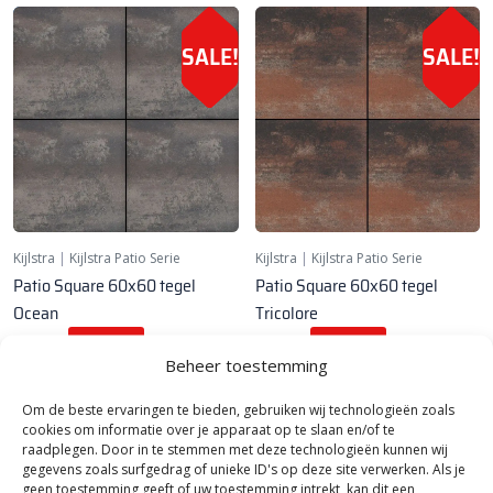
SALE!
SALE!
Kijlstra
|
Kijlstra Patio Serie
Kijlstra
|
Kijlstra Patio Serie
Patio Square 60x60 tegel
Patio Square 60x60 tegel
Ocean
Tricolore
34,
34,
38,
38,
95
95
95
95
per m²
per m²
Beheer toestemming
Je bespaart 10%
Je bespaart 10%
Om de beste ervaringen te bieden, gebruiken wij technologieën zoals
cookies om informatie over je apparaat op te slaan en/of te
raadplegen. Door in te stemmen met deze technologieën kunnen wij
1
gegevens zoals surfgedrag of unieke ID's op deze site verwerken. Als je
geen toestemming geeft of uw toestemming intrekt, kan dit een